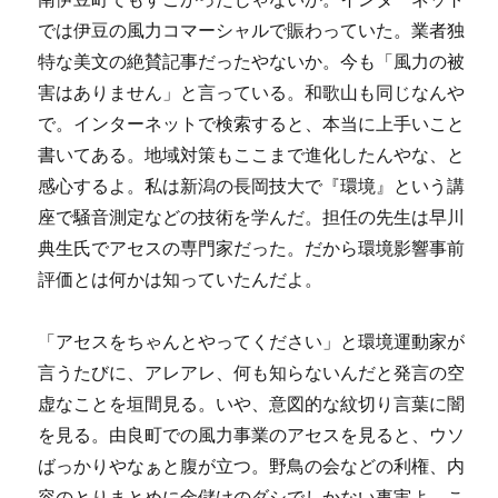
では伊豆の風力コマーシャルで賑わっていた。業者独
特な美文の絶賛記事だったやないか。今も「風力の被
害はありません」と言っている。和歌山も同じなんや
で。インターネットで検索すると、本当に上手いこと
書いてある。地域対策もここまで進化したんやな、と
感心するよ。私は新潟の長岡技大で『環境』という講
座で騒音測定などの技術を学んだ。担任の先生は早川
典生氏でアセスの専門家だった。だから環境影響事前
評価とは何かは知っていたんだよ。
「アセスをちゃんとやってください」と環境運動家が
言うたびに、アレアレ、何も知らないんだと発言の空
虚なことを垣間見る。いや、意図的な紋切り言葉に闇
を見る。由良町での風力事業のアセスを見ると、ウソ
ばっかりやなぁと腹が立つ。野鳥の会などの利権、内
容のとりまとめに金儲けのダシでしかない事実よ。こ