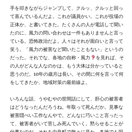
手を叩きながらジャンプして、クルッ、クルッと回っ
て喜んでいるんだよ。これが議員かい。これが役場の
正体か、と書いてきた。たくさんの人が電話して聞い
たのに、風力の問い合わせは一件もありませんと言っ
ている。恐怖政治だよ。人々はそれが面白いと言って
笑う。「風力の被害など聞いたこともない」というの
だった。それでな、各地の自称・風力
を見れば、そ
の人がどんな人なのかは、もう大体は分かっていると
思うのだ。10年の歳月は長い。その間に何を言って何
をしてきたか、地域対策の最前線よ。
いろんな話、うやむやの世間話にして、肝心の被害者
はどうなったんだろうね。年取って死んだか。見事な
被害隠ぺい工作なんやで。どんなに巧いこと言ったっ
て、被害者がいて苦しみ死んでいく。黙らせることが
仕事なのだ。それを由良町で散々に見た。各地でも同