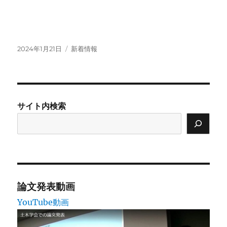
投
カ
2024年1月21日
新着情報
稿
テ
日:
ゴ
リ
ー
サイト内検索
論文発表動画
YouTube動画