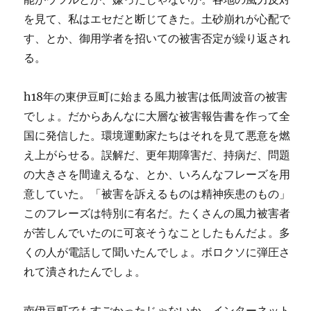
を見て、私はエセだと断じてきた。土砂崩れが心配で
す、とか、御用学者を招いての被害否定が繰り返され
る。
h18年の東伊豆町に始まる風力被害は低周波音の被害
でしょ。だからあんなに大層な被害報告書を作って全
国に発信した。環境運動家たちはそれを見て悪意を燃
え上がらせる。誤解だ、更年期障害だ、持病だ、問題
の大きさを間違えるな、とか、いろんなフレーズを用
意していた。「被害を訴えるものは精神疾患のもの」
このフレーズは特別に有名だ。たくさんの風力被害者
が苦しんでいたのに可哀そうなことしたもんだよ。多
くの人が電話して聞いたんでしょ。ボロクソに弾圧さ
れて潰されたんでしょ。
南伊豆町でもすごかったじゃないか。インターネット