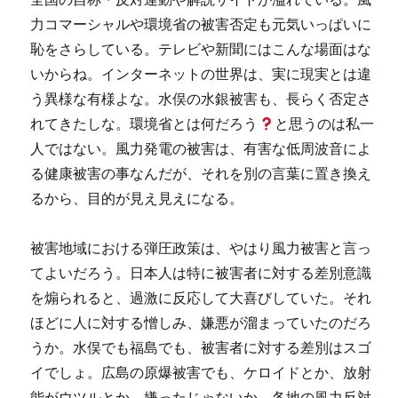
力コマーシャルや環境省の被害否定も元気いっぱいに
恥をさらしている。テレビや新聞にはこんな場面はな
いからね。インターネットの世界は、実に現実とは違
う異様な有様よな。水俣の水銀被害も、長らく否定さ
れてきたしな。環境省とは何だろう
と思うのは私一
人ではない。風力発電の被害は、有害な低周波音によ
る健康被害の事なんだが、それを別の言葉に置き換え
るから、目的が見え見えになる。
被害地域における弾圧政策は、やはり風力被害と言っ
てよいだろう。日本人は特に被害者に対する差別意識
を煽られると、過激に反応して大喜びしていた。それ
ほどに人に対する憎しみ、嫌悪が溜まっていたのだろ
うか。水俣でも福島でも、被害者に対する差別はスゴ
イでしょ。広島の原爆被害でも、ケロイドとか、放射
能がウツルとか、嫌ったじゃないか。各地の風力反対