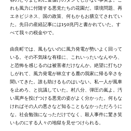
れも風力に付随する悪党たちの花園だ。環境問題、再
エネビジネス、国の政策、何もかもお膳立てされてい
た。先日の産経記事には150兆円と書かれていた。す
べて我々の税金やで。
由良町では、風もないのに風力発電が勢いよく回って
いる。その不気味な有様に、これいったいなんやろ、
と恐怖を感じるのは被害者だけなんか。絶望に打ちひ
しがれて、風力発電が林立する麓の我家に帰る辛さを
聞いてきた。誰も助けるものはいない。私一人が風車
を止めろ、と抗議していた。村八分、弾圧の嵐よ。汚
い罵声を投げつける悪党の姿がよく分かった。何もな
ければその人の悪さなど知ることもなかっただろうに
な。社会勉強になっただけでなく、殺人事件に驚き笑
いものにする人々の地獄を見せつけられる。