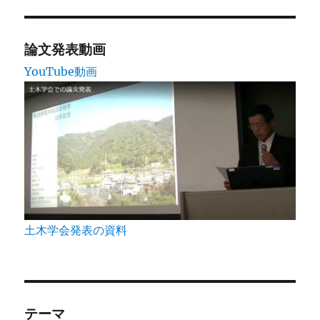
ジ
送
論文発表動画
YouTube動画
り
土木学会発表の資料
テーマ