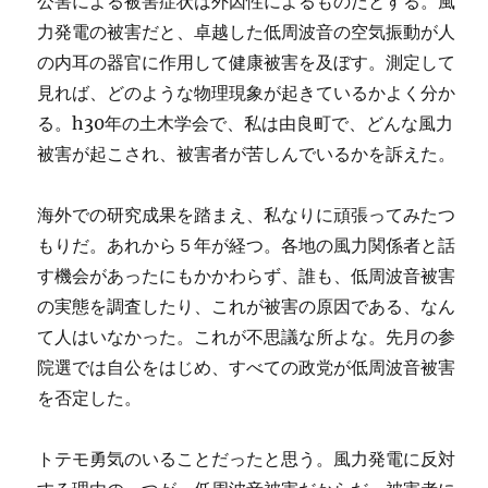
公害による被害症状は外因性によるものだとする。風
力発電の被害だと、卓越した低周波音の空気振動が人
の内耳の器官に作用して健康被害を及ぼす。測定して
見れば、どのような物理現象が起きているかよく分か
る。h30年の土木学会で、私は由良町で、どんな風力
被害が起こされ、被害者が苦しんでいるかを訴えた。
海外での研究成果を踏まえ、私なりに頑張ってみたつ
もりだ。あれから５年が経つ。各地の風力関係者と話
す機会があったにもかかわらず、誰も、低周波音被害
の実態を調査したり、これが被害の原因である、なん
て人はいなかった。これが不思議な所よな。先月の参
院選では自公をはじめ、すべての政党が低周波音被害
を否定した。
トテモ勇気のいることだったと思う。風力発電に反対