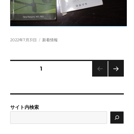
投
カ
2022年7月31日
新着情報
稿
テ
日:
ゴ
リ
ー
投
固定ページ
1
次の
稿
ペー
ジ
の
サイト内検索
ペ
ー