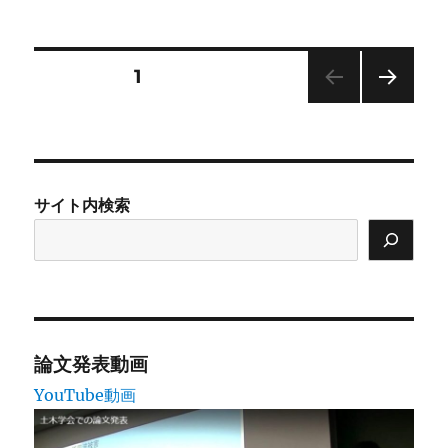
稿
テ
日:
ゴ
リ
ー
投
固定ページ
1
次の
稿
ペー
ジ
の
サイト内検索
ペ
ー
ジ
送
論文発表動画
YouTube動画
り