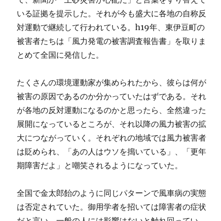
いる証拠を提示した。それが今も盛大に各地の自称反
対運動で継続して行われている。h19年、東伊豆町の
被害者たちは「風力発電の被害調査報告書」を取りま
とめて全国に発信した。
たくさんの環境運動家が集められたから、彼らは何が
被害の原因であるのか分かっていたはずである。それ
が各地の反対運動になるのかと思ったら、全然違った
展開になっているところが、それ以降の風力被害の拡
大につながっていく。それぞれの地域では風力被害者
は貶められ、「あの人はウソを搗いている」、「更年
期障害だよ」と嘲笑されるようになっていた。
全国で金太郎飴のように同じパターンで風車病の実態
は否定されていた。御用学者を招いては障害者の症状
だと言い、一般の人には影響はないと触れ回ってい