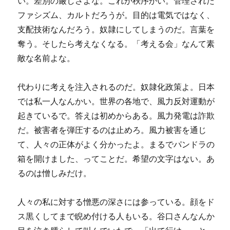
い。差別の厳しさよな。これが秩序かい。管理された
ファシズム、カルトだろうが。目的は電気ではなく、
支配技術なんだろう。奴隷にしてしまうのだ。言葉を
奪う。そしたら考えなくなる。「考える会」なんて素
敵な名前よな。
代わりに考えを注入されるのだ。奴隷化政策よ。日本
では私一人なんかい。世界の各地で、風力反対運動が
起きているで。答えは初めからある。風力発電は詐欺
だ。被害者を弾圧するのは止めろ。風力被害を通じ
て、人々の正体がよく分かったよ。まるでパンドラの
箱を開けました、ってことだ。希望の文字はない。あ
るのは憎しみだけ。
人々の私に対する憎悪の深さには参っている。顔をド
ス黒くしてまで睨め付ける人もいる。谷口さんなんか