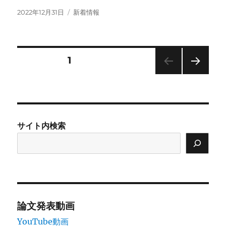
投
カ
2022年12月31日
新着情報
稿
テ
日:
ゴ
リ
ー
投
固定ページ
1
次の
稿
ペー
ジ
の
サイト内検索
ペ
ー
ジ
送
論文発表動画
YouTube動画