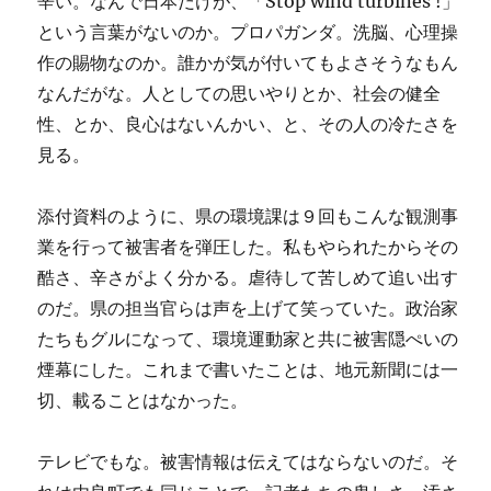
辛い。なんで日本だけが、「Stop wind turbines !」
という言葉がないのか。プロパガンダ。洗脳、心理操
作の賜物なのか。誰かが気が付いてもよさそうなもん
なんだがな。人としての思いやりとか、社会の健全
性、とか、良心はないんかい、と、その人の冷たさを
見る。
添付資料のように、県の環境課は９回もこんな観測事
業を行って被害者を弾圧した。私もやられたからその
酷さ、辛さがよく分かる。虐待して苦しめて追い出す
のだ。県の担当官らは声を上げて笑っていた。政治家
たちもグルになって、環境運動家と共に被害隠ぺいの
煙幕にした。これまで書いたことは、地元新聞には一
切、載ることはなかった。
テレビでもな。被害情報は伝えてはならないのだ。そ