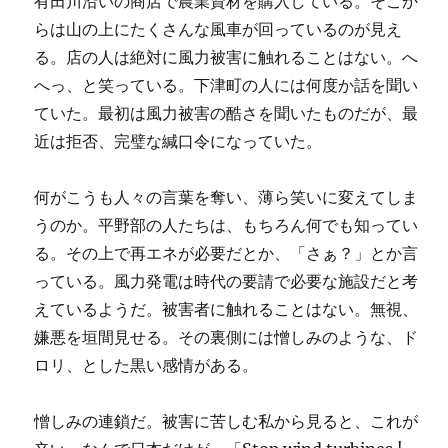
有田川沿いの商店で農業資材を購入している。そこか
らは山の上にたくさんな風車が回っているのが見え
る。店の人は絶対に風力被害に触れることはない。へ
へっ、と笑っている。下津町の人には何度か話を聞い
ていた。最初は風力被害の酷さを聞いたものだが、最
近は拒否、完璧な緘口令になっていた。
何がこうも人々の言葉を奪い、薄ら笑いに変えてしま
うのか。平野部の人たちは、もちろん何でも知ってい
る。その上で再エネが必要だとか、「さぁ？」とか言
っている。風力発電は時代の要請で必要な施設だと考
えているようだ。被害者に触れることはない。無視、
嫌悪を垣間見せる。その裏側には憎しみのような、ド
ロリ、とした黒い感情がある。
憎しみの連鎖だ。被害に苦しむ私から見ると、これが