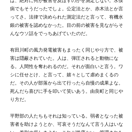
は、絶対に何が被害を及ぼすのかを測定しない。水俣
病でもそうだったでしょ。公定法とか、赤木法とか言
ってさ。法律で決められた測定法だと言って、有機水
銀の被害を認めなかった。目の前の被害を見ながらそ
んなウソ話をでっちあげていたのだ。
有田川町の風力発電被害もまったく同じやり方で、被
害は隠蔽されていた。人は、弾圧されると動物にな
る。人間性を奪われるのだ。それが面白いと言う。ワ
シに任せとけ、と言って、嬉々として虐めまくるの
だ。その人が部落から出て行ったら自慢の成果よな。
死んだら喜びに手を叩いて笑いあう。由良町と同じや
り方だ。
平野部の人たちもそれは知っている。弱者となった被
害者を助けようとか、可哀そうだなんて言う人はいな