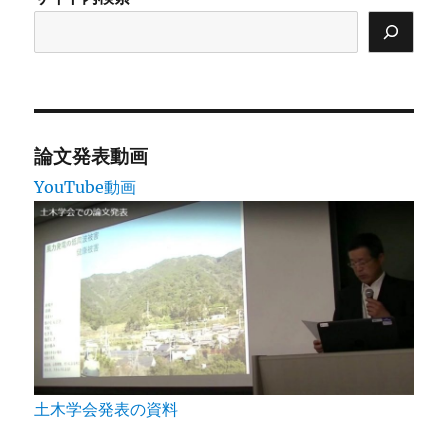
常
堂
で
の
火
祭
り
論文発表動画
に
土
YouTube動画
よ
う
（大
た
い
ま
つ）
を
担
ぎ
土木学会発表の資料
ま
し