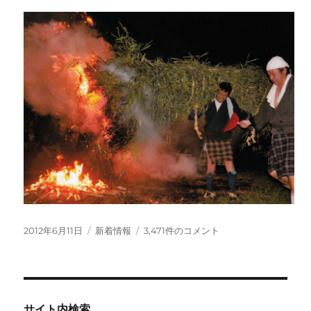
投
カ
八
2012年6月11日
新着情報
3,471件のコメント
稿
テ
月
日:
ゴ
十
リ
五
ー
日、
無
サイト内検索