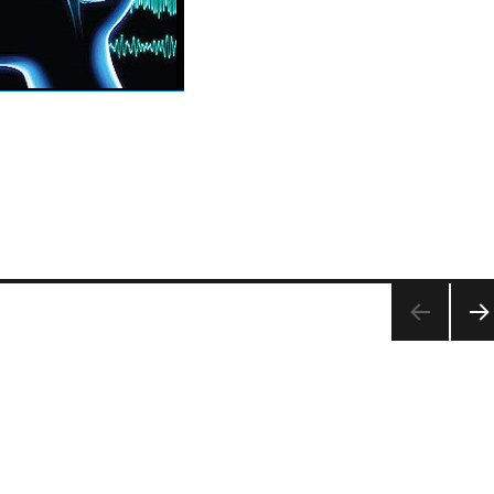
次の
ペー
ジ