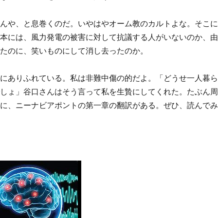
るんや、と息巻くのだ。いやはやオーム教のカルトよな。そこ
日本には、風力発電の被害に対して抗議する人がいないのか、
めたのに、笑いものにして消し去ったのか。
りにありふれている。私は非難中傷の的だよ。「どうせ一人暮
でしょ」谷口さんはそう言って私を生贄にしてくれた。たぶん
めに、ニーナビアポントの第一章の翻訳がある。ぜひ、読んで