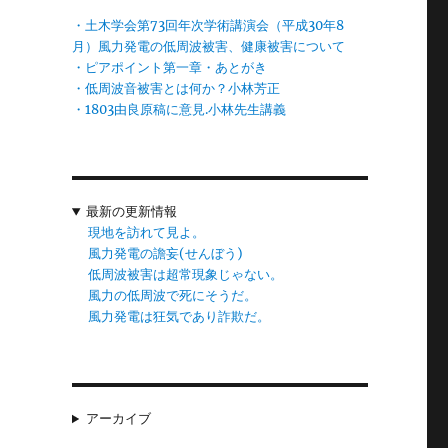
・土木学会第73回年次学術講演会（平成30年8
に
月）風力発電の低周波被害、健康被害について
・ピアポイント第一章・あとがき
由
・低周波音被害とは何か？小林芳正
・1803由良原稿に意見.小林先生講義
ら
周
最新の更新情報
み
現地を訪れて見よ。
風力発電の譫妄(せんぼう)
低周波被害は超常現象じゃない。
風力の低周波で死にそうだ。
風力発電は狂気であり詐欺だ。
アーカイブ