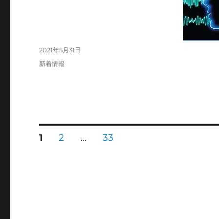
投
2021年5月31日
稿
カ
新着情報
日:
テ
ゴ
リ
ー
投
固
固
固
1
2
…
33
定
定
定
ペ
ペ
ペ
稿
ー
ー
ー
ジ
ジ
ジ
の
ペ