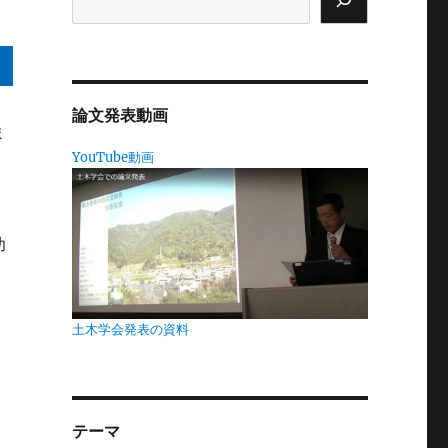
論文発表動画
ま
YouTube動画
リ
幼
、
土木学会発表の資料
動
い
テーマ