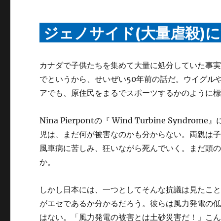
ジェノサイド(大量虐殺)
カナダで子供たちを集めて大量に処分していた事実
でというから、せいぜい50年前の話だ。ウイグル
アでも、原住民をまるでスポーツするかのように
Nina Pierpontの『 Wind Turbine 
児は、まだ何が被害なのかも分からない。両親は
風車病に苦しみ、狂いながら死んでいく。まだ頭
か。
しかし日本には、一つとしてそんな抗議は見たこ
がエセであるか分かるだろう。彼らは風力発電の
はない。「風力発電の被害とは土砂災害だ！」こ