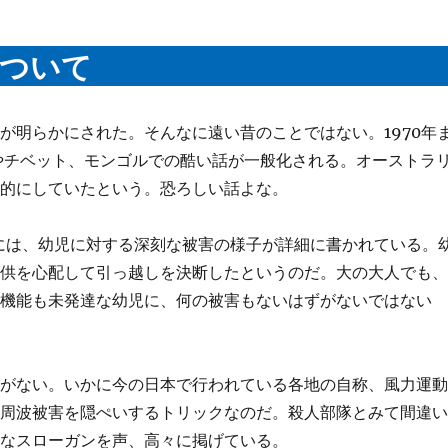
について
が明らかにされた。そんなに遠い昔のことではない。1970年
やチベット、モンゴルでの酷い話が一般化される。オーストラ
標的にしていたという。恐ろしい話よな。
Syndrome』には、幼児に対する深刻な被害の様子が詳細に書かれている。
子供を心配して引っ越しを決断したというのだ。大の大人でも
の機能も未発達な幼児に、何の被害もないはずがないではない
とがない。いかに今の日本で行われている各地の自称、風力運
低周波被害を隠ぺいするトリックなのだ。殺人部隊とみて間違
んなスローガンを声、高々に掲げている。