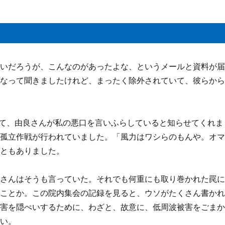
ないだろうが、こんなのがあったよな、というメールと資料が
になって聞きましたけれど、まったく除外されていて、彼らか
が来て、由良さんが私の悪口を言いふらしていると知らせてくれま
の孤立作戦が行われていました。「風力はワシらのもんや。オ
こともありました。
口さんはそうも言っていた。それでも何重にも取り巻かれた罠
たことか。この院内集会の記録を見ると、ウソがたくさん書か
被害を隠ぺいするために、わざと、故意に、低周波被害をごま
しい。