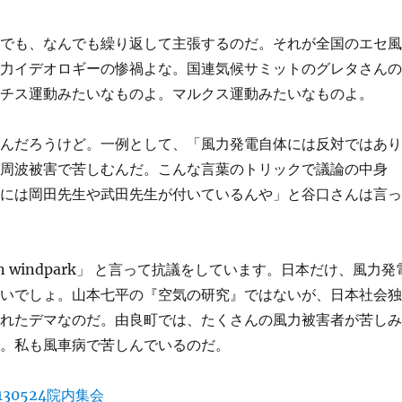
しでも、なんでも繰り返して主張するのだ。それが全国のエセ
風力イデオロギーの惨禍よな。国連気候サミットのグレタさん
ナチス運動みたいなものよ。マルクス運動みたいなものよ。
るんだろうけど。一例として、「風力発電自体には反対ではあ
低周波被害で苦しむんだ。こんな言葉のトリックで議論の中身
ちには岡田先生や武田先生が付いているんや」と谷口さんは言
「Kein windpark」 と言って抗議をしています。日本だけ、風力発
しいでしょ。山本七平の『空気の研究』ではないが、日本社会
られたデマなのだ。由良町では、たくさんの風力被害者が苦し
か。私も風車病で苦しんでいるのだ。
130524院内集会