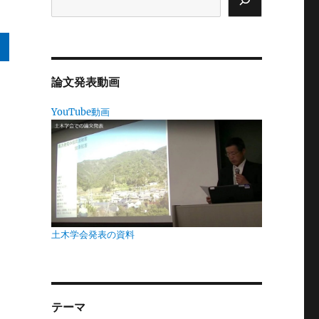
論文発表動画
届
YouTube動画
ら
マ
土木学会発表の資料
に
れ
か
テーマ