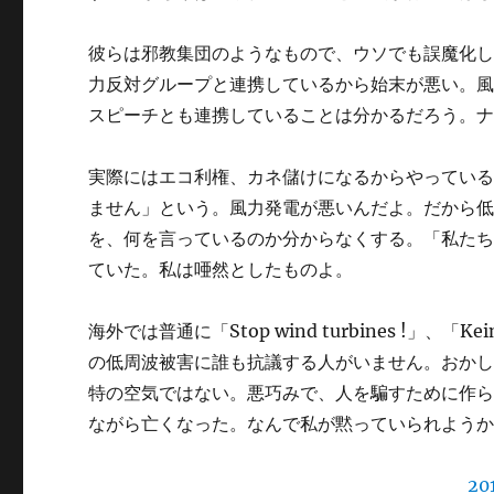
彼らは邪教集団のようなもので、ウソでも誤魔化
力反対グループと連携しているから始末が悪い。
スピーチとも連携していることは分かるだろう。
実際にはエコ利権、カネ儲けになるからやってい
ません」という。風力発電が悪いんだよ。だから
を、何を言っているのか分からなくする。「私た
ていた。私は唖然としたものよ。
海外では普通に「Stop wind turbines !」、
の低周波被害に誰も抗議する人がいません。おか
特の空気ではない。悪巧みで、人を騙すために作
ながら亡くなった。なんで私が黙っていられよう
20