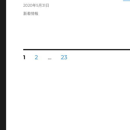
投
2020年5月31日
稿
カ
新着情報
日:
テ
ゴ
リ
ー
投
固
固
固
1
2
…
23
定
定
定
ペ
ペ
ペ
稿
ー
ー
ー
ジ
ジ
ジ
の
ペ
ー
ジ