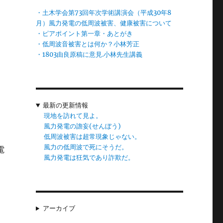
・土木学会第73回年次学術講演会（平成30年8
風
月）風力発電の低周波被害、健康被害について
・ピアポイント第一章・あとがき
の
・低周波音被害とは何か？小林芳正
・1803由良原稿に意見.小林先生講義
り
最新の更新情報
っ
現地を訪れて見よ。
風力発電の譫妄(せんぼう)
低周波被害は超常現象じゃない。
風力の低周波で死にそうだ。
電
風力発電は狂気であり詐欺だ。
独
み
アーカイブ