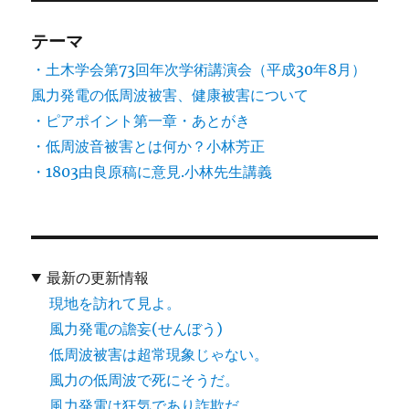
テーマ
・土木学会第73回年次学術講演会（平成30年8月）
風力発電の低周波被害、健康被害について
・ピアポイント第一章・あとがき
・低周波音被害とは何か？小林芳正
・1803由良原稿に意見.小林先生講義
最新の更新情報
現地を訪れて見よ。
風力発電の譫妄(せんぼう)
低周波被害は超常現象じゃない。
風力の低周波で死にそうだ。
風力発電は狂気であり詐欺だ。