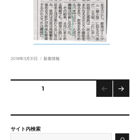
投
カ
2018年3月31日
新着情報
稿
テ
日:
ゴ
リ
ー
投
固定ページ
1
次の
稿
ペー
ジ
の
サイト内検索
ペ