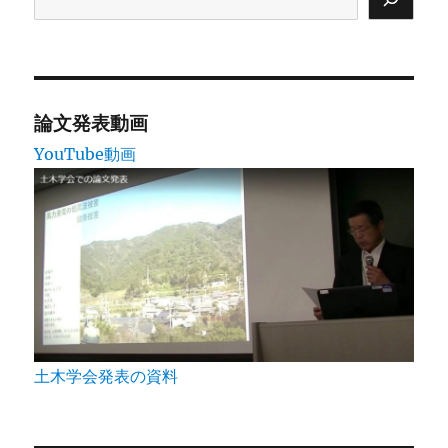
ー
ジ
送
論文発表動画
YouTube動画
り
土木学会発表の資料