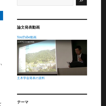
論文発表動画
れ
YouTube動画
風
い
い
苦
土木学会発表の資料
っ
テーマ
て