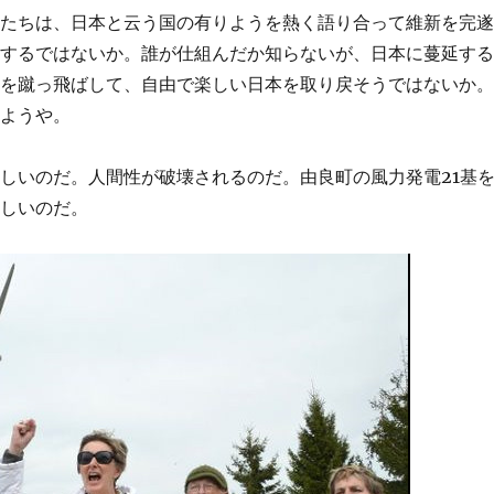
士たちは、日本と云う国の有りようを熱く語り合って維新を完
動するではないか。誰が仕組んだか知らないが、日本に蔓延す
ーを蹴っ飛ばして、自由で楽しい日本を取り戻そうではないか
しようや。
しいのだ。人間性が破壊されるのだ。由良町の風力発電21基
苦しいのだ。