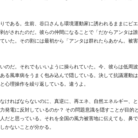
通りである。生前、谷口さんも環境運動家に誘われるままにピ
き剥がされたのだ。彼らの仲間になることで「だからアンタは
せていた。その割には最初から「アンタは群れたらあかん。被
。
たいのだ。それでもいいように操られていた。今、彼らは低周
である風車病をうまく包み込んで隠している。決して抗議運動
ると心理操作を繰り返している。違うよ。
しなければならないのに、真逆に、再エネ、自然エネルギー、
力発電に反対しているのか？ その問題意識を隠すことが目的
殺人だと思っている。それを全国の風力被害地に伝えても、鼻
でしかないことが分かる。