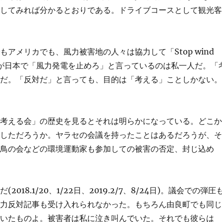
索してみれば分かるとおりである。ドライブコースとして観光
アメリカでも、風力被害地の人々は協力して「Stop wind
ところが日本で「風力発電を止めろ」と言っているのは私一人だ。「
のだ。「反対だ」と言っても、目的は「考える」ことしかない
「考える会」の歴史を見るとそれは明らかになっている。どこ
議しただろうか。ヤラセの会議を持ったことはあるだろうが、
野鳥の会などの環境運動家も参加しての被害の否定、封じ込め
8.1/20、1/22日、2019.2/7、8/24日)。議会での弾圧
風力反対記事も受け入れられなかった。もちろん由良町でも同
驚いたものよ。被害者は私に泣き叫んでいた。それでも彼らは