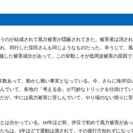
いうのが結成されて風力被害が隠蔽されてきた。被害者は消さ
され、同行した窪田さんも同じようなものだった。辛うじて、
に卓越した被害成分があって、この挙動こそが低周波被害の原因で
頁)が多数あって、動かし難い事実となっている。今、さらに海岸沿
進んでいて、各地の「考える会」が巧妙なトリックを仕掛けて
のだが、中には風力被害に苦しんでいて、やり場のない憤りに
とは分かっている。10年ほど前、伊豆で初めて風力被害があ
たちは、1年ほどで運動は潰されて、その後行方知れずになっ