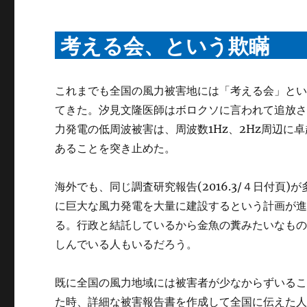
考える会、という欺瞞
これまでも全国の風力被害地には「考える会」と
てきた。汐見文隆医師はボロクソに言われて追放
力発電の低周波被害は、周波数1Hz、2Hz周辺
あることを突き止めた。
海外でも、同じ調査研究報告(2016.3/４日付
に巨大な風力発電を大量に建設するという計画が
る。行政と結託しているから金魚の糞みたいなも
しんでいる人もいるだろう。
既に全国の風力地域には被害者が少なからずいるこ
た時、詳細な被害報告書を作成して全国に伝えた人