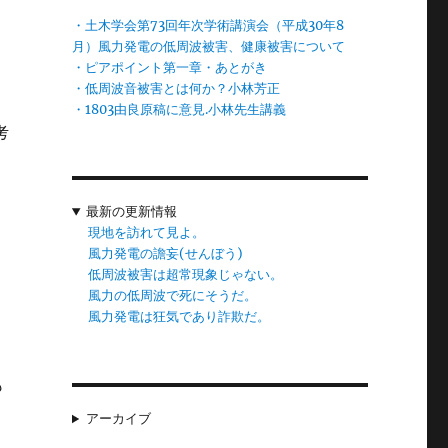
客
・土木学会第73回年次学術講演会（平成30年8
月）風力発電の低周波被害、健康被害について
・ピアポイント第一章・あとがき
・低周波音被害とは何か？小林芳正
・1803由良原稿に意見.小林先生講義
考
。
最新の更新情報
現地を訪れて見よ。
か
風力発電の譫妄(せんぼう)
そ
低周波被害は超常現象じゃない。
風力の低周波で死にそうだ。
風力発電は狂気であり詐欺だ。
も
じ
アーカイブ