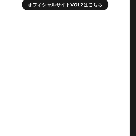
オフィシャルサイトVOL2はこちら
遂
る
。
を