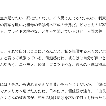
か生き延びたい。死にたくない。そう思うんじゃないのか。我
その言葉を吐いた祖母の弟は楠木正成の子孫だ。ピカピカの武
いる。プライドの塊やな、と笑って聞いているけど、人間の尊
くる。それで自分はここにいるんだと。私を拒否する人々のア
い」と言って威張っている。優越感だね。彼らはご自分が偉い
なんやろう。ニセモノ、軽薄、ゴロツキやな。彼らの正体は簡
』にはナチスから逃れるそんな言葉があったじゃないか。「彼
れでアメリカへ逃げたんだね。日本だけ、価値観が違う。「由
、たくさんの被害者が、初めの頃は助けを求めて何度も行った