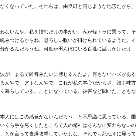
いなくなっていた。それらは、由良町と同じような地形だから
言わないんや。私を憎むだけの事かい。私が軽トラに乗って、
、睨みつけるからね。恐ろしい呪いが掛けられているようだ。
て分かるんだろうね。何度か田んぼにいる百姓に話しかけたけ
周波が、まるで雑音みたいに感じるんだよ。何もないハズがあ
いるんやで。アホなんやで。これが私の本心だからさ、誰も味
しく暮らしている。ことになっている。被害など聞いたことも
日本人にはこの感覚がないんだろう、と不思議に思っている。
、いくら手を尽くしたところで人の精神はそんなに変わらない
め」とか言って自爆攻撃していたしな。それでも死ねずに帰っ