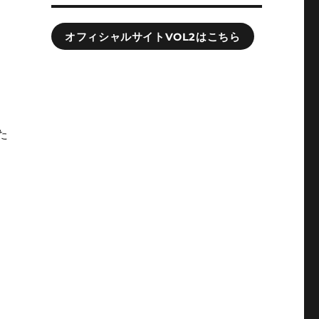
は
オフィシャルサイトVOL2はこちら
壊
え
た
成
て
さ