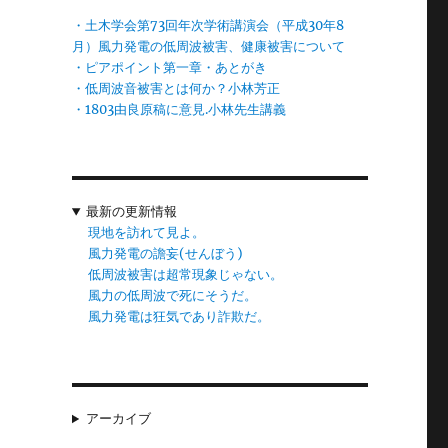
、
・土木学会第73回年次学術講演会（平成30年8
月）風力発電の低周波被害、健康被害について
・ピアポイント第一章・あとがき
・低周波音被害とは何か？小林芳正
そ
・1803由良原稿に意見.小林先生講義
イ
最新の更新情報
現地を訪れて見よ。
る
風力発電の譫妄(せんぼう)
方
低周波被害は超常現象じゃない。
風力の低周波で死にそうだ。
な
風力発電は狂気であり詐欺だ。
国
の
アーカイブ
て