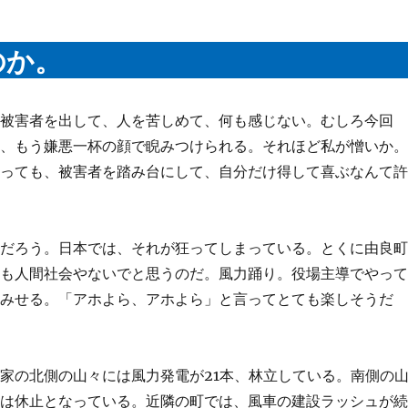
のか。
け被害者を出して、人を苦しめて、何も感じない。むしろ今回
と、もう嫌悪一杯の顔で睨みつけられる。それほど私が憎いか
貰っても、被害者を踏み台にして、自分だけ得して喜ぶなんて
るだろう。日本では、それが狂ってしまっている。とくに由良
ても人間社会やないでと思うのだ。風力踊り。役場主導でやっ
てみせる。「アホよら、アホよら」と言ってとても楽しそうだ
家の北側の山々には風力発電が21本、林立している。南側の
画は休止となっている。近隣の町では、風車の建設ラッシュが