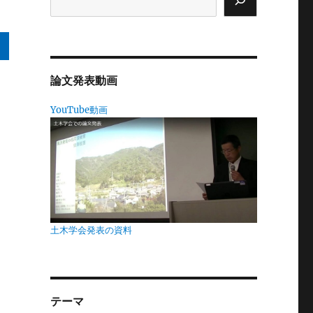
論文発表動画
YouTube動画
。
許
町
て
土木学会発表の資料
山
テーマ
続