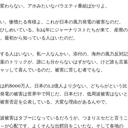
と変わらない。アホみたいなバラエティ番組ばかりよ。
よい。惨憺たる有様よ。これが日本の風力発電の被害なのだ。
ひしめいている。h24年にジャーナリストたちが来て、産廃の
た。最初から知っている人はいたのだ。
弾する人はいない。私一人なんかい。添付の、海外の風力反対
言葉のトリックが、誰にも分からないはずがない。けど誰も言
キャッして喜んでいるのだ。被害に苦しむ者でもな。
約8000万人。日本の1.2億人より少ない。どちらがという比
力発電の被害は世界中で同じだ。日本だけ、低周波被害はない
て被害否定を公表している。大変な理由があるんやで。
周波被害はタブーになっているだろうが。つまりエセだと言う
ニ～が心配です、よくそんな出鱈目をこいたな。そして各地の