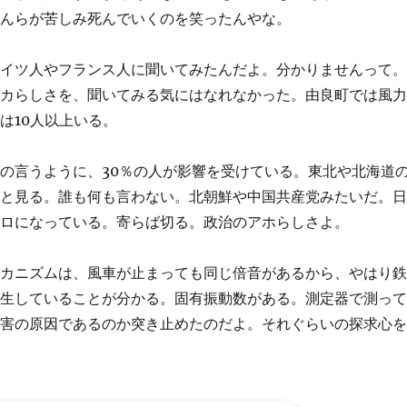
さんらが苦しみ死んでいくのを笑ったんやな。
ドイツ人やフランス人に聞いてみたんだよ。分かりませんって
バカらしさを、聞いてみる気にはなれなかった。由良町では風
は10人以上いる。
の言うように、30％の人が影響を受けている。東北や北海道
ると見る。誰も何も言わない。北朝鮮や中国共産党みたいだ。
テロになっている。寄らば切る。政治のアホらしさよ。
メカニズムは、風車が止まっても同じ倍音があるから、やはり
発生していることが分かる。固有振動数がある。測定器で測っ
被害の原因であるのか突き止めたのだよ。それぐらいの探求心