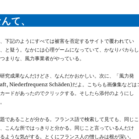
なんて、
と、下記のようにすべては被害を否定するサイトで覆われてい
な、と疑う。なかには心理ゲームになっていて、かなりバカら
。つまりな、風力事業者がやっている。
の研究成果なんだけどさ、なんだかおかしい。次に、「風力発
 Niederfrequenz Schäden)だよ。こちらも画像集などは
ラカードがあったのでクリックする。そしたら添付のようにし
だ。
問題であることが分かる。フランス語で検索して見ても、同じ
が、こんな所ではっきりと分かる。同じこと言っているんだけ
かるような気がする。とくにフランス人の憎しみは根が深い。