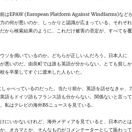
European Platform Against Windfarms)など
風力の何が悪いのか、しっかりと認識が広まっている。それぞ
。だから検索結果のように、これだけ被害の否定が、すべてを
はウソを搗いているのか。どちらが正しいんだろう。日本人に
頭が悪いのだ。由良町では誰も英語が分からない。とても貧し
高校を卒業してすぐに渡米した人もいた。
にしゃべっているのだった。当たり前か。英語を話せなきゃ、
、英語もドイツ語もフランス語も分からない。関係ないと言っ
。私はテレビの海外BSニュースを見ている。
わけにいかないけれど、海外メディアを見ていると、日本のと
とか、オカマとか、そんなものがコメンテーターとして賑わっ