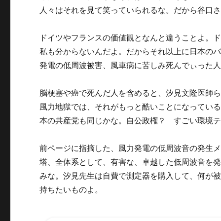
人々はそれを見て笑っていられるな。だから谷口
ドイツやフランスの価値観となんと違うことよ。
私も分からないんだよ。だからそれ以上に日本の
発電の低周波被害、風車病に苦しみ死んでぃった人
脳梗塞や癌で死んだ人を含めると、汐見文隆医師ら
風力地獄では、それがもっと酷いことになってい
本の共産党も同じかな。自公政権？ すごい環境
前ページに指摘した、風力発電の低周波音の発生
塔、全体系として、有害な、卓越した低周波音を
みな。汐見先生は自費で測定器を購入して、何が
持ちたいものよ。