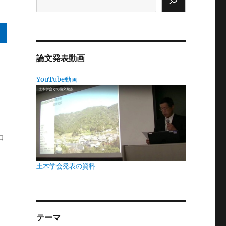
論文発表動画
YouTube動画
し
コ
土木学会発表の資料
こ
テーマ