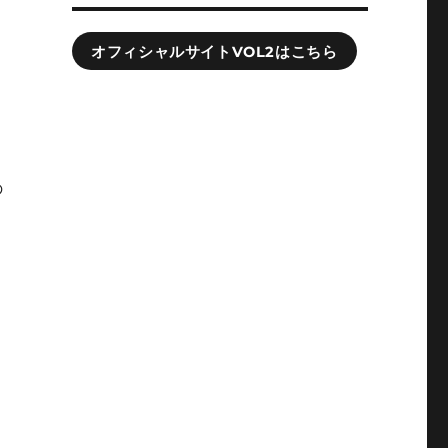
オフィシャルサイトVOL2はこちら
。
力
の
日
鉄
て
を