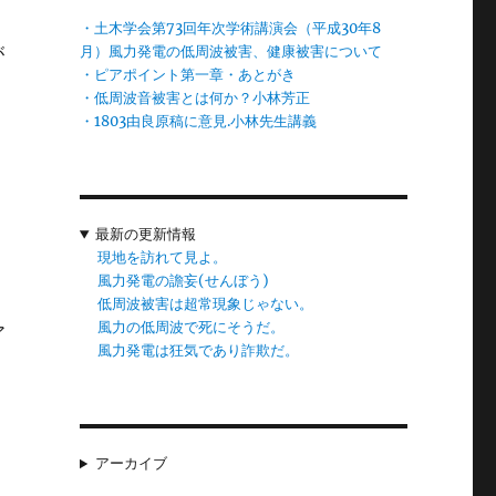
・土木学会第73回年次学術講演会（平成30年8
が
月）風力発電の低周波被害、健康被害について
・ピアポイント第一章・あとがき
れ
・低周波音被害とは何か？小林芳正
覆
・1803由良原稿に意見.小林先生講義
最新の更新情報
か
現地を訪れて見よ。
風力発電の譫妄(せんぼう)
低周波被害は超常現象じゃない。
風力の低周波で死にそうだ。
ア
風力発電は狂気であり詐欺だ。
て
は
アーカイブ
て