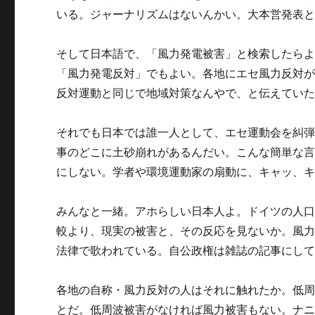
いる。ジャーナリズムはないんかい。大本営発表
そして日本語で、「風力発電被害」と検索したら
「風力発電反対」でもよい。各地にエセ風力反対が
反対運動と同じで地域対策なんやで、と伝えてい
それでも日本では誰一人として、エセ運動会を糾
事のどこに土砂崩れがあるんだい。こんな簡単な
にしない。学者や環境運動家の扇動に、キャッ、
みんなと一緒。アホらしい日本人よ。ドイツの人口は
較より、現実の被害と、その反応を見ないか。風
法律で歌われている。自公政権は雑誌の記事にし
各地の自称・風力反対の人はそれに触れたか。低
とだ。低周波被害がなければ風力被害もない。ナ