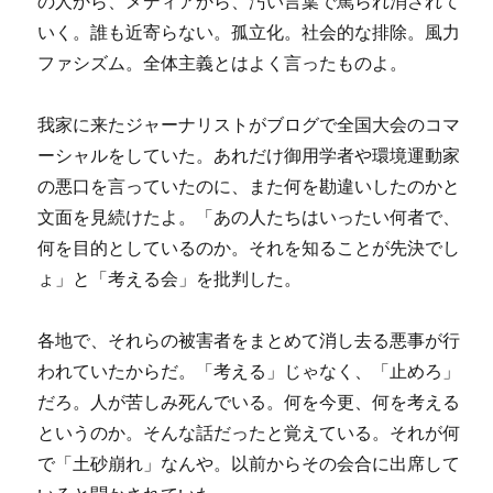
の人から、メディアから、汚い言葉で罵られ消されて
いく。誰も近寄らない。孤立化。社会的な排除。風力
ファシズム。全体主義とはよく言ったものよ。
我家に来たジャーナリストがブログで全国大会のコマ
ーシャルをしていた。あれだけ御用学者や環境運動家
の悪口を言っていたのに、また何を勘違いしたのかと
文面を見続けたよ。「あの人たちはいったい何者で、
何を目的としているのか。それを知ることが先決でし
ょ」と「考える会」を批判した。
各地で、それらの被害者をまとめて消し去る悪事が行
われていたからだ。「考える」じゃなく、「止めろ」
だろ。人が苦しみ死んでいる。何を今更、何を考える
というのか。そんな話だったと覚えている。それが何
で「土砂崩れ」なんや。以前からその会合に出席して