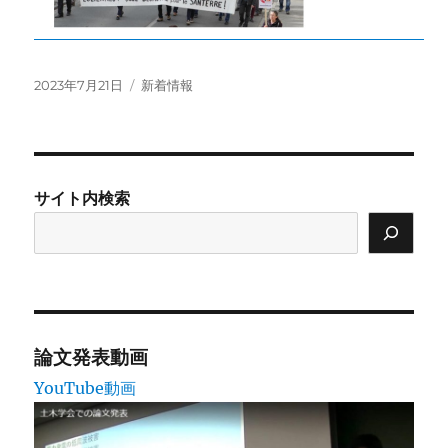
投
カ
2023年7月21日
新着情報
稿
テ
日:
ゴ
リ
ー
サイト内検索
論文発表動画
YouTube動画