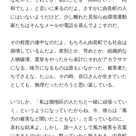
和でしょ」と言いに来るのだよ。さすがに由良町の人
にはいないようだけど、少し離れた見知らぬ環境運動
家たちはそんなメールや電話を喜んでよこすのだ。
その程度の連中なのだよ。もちろん由良町でも社会は
崩壊しているんだよ。差別とか、苛めとか、組織的な
人物破壊、選挙をやったから余計にそれがアカラサマ
になる。味方になるものは誰もいなかった。被害者た
ちでさえな。たぶん、その時、谷口さんが生きていた
としても、無理だっただろうと思い返している。
いつしか、「私は畑地区の人たちと一緒に頑張ってい
く」というようになっていたからね。今、彼らは「風
力の被害など聞いたこともない」と言っているのに。
哀れな結末よ。しかし、誰一人として風力被害を言葉
にするものはいない。黙っていたら殺される。由良町