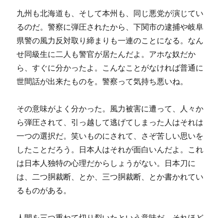
九州も北海道も、そして本州も、同じ悪党が演じてい
るのだ。警察に弾圧されたから、下関市の逮捕や岐阜
県警の風力反対取り締まりも一連のことになる。なん
せ同級生に二人も警官が居たんだよ。アホな奴だか
ら、すぐに分かったよ。こんなことがなければ普通に
世間話が出来たものを。警察って気持ち悪いね。
その意味がよく分かった。風力被害に遭って、人々か
ら弾圧されて、引っ越して逃げてしまった人はそれは
一つの選択だ。笑いものにされて、さぞ苦しい思いを
したことだろう。日本人はそれが面白いんだよ。これ
は日本人独特の心理だからしょうがない。日本刀に
は、二つ胴裁断、とか、三つ胴裁断、とか書かれてい
るものがある。
人間を三つ重ねて切り裂いたという意味だ。それほど