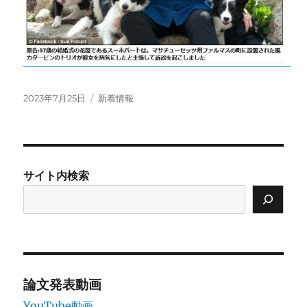
投
カ
2023年7月25日
新着情報
稿
テ
日:
ゴ
リ
ー
サイト内検索
論文発表動画
YouTube動画