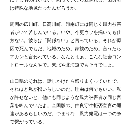
は特殊な地域だったんだろうか。
周囲の広川町、日高川町、印南町には同じく風力被害
者がいて苦しんでいる。いや、今更ウソを搗いても仕
方ない。彼らは「関係ない」と言っている。それが原
因で死んでもだ。地域のため。家族のため。言うたら
アカンと言われている。なんとまぁ、こんな社会コン
トロールなんやで。東北や北海道でもそうでしょ。
山口県のそれは、話しかけたら怒りまくっていたで。
それほど私が憎いらしいのだ。理由は何でもいい。私
が許せないと、他にも同じような風力被害者が同じ言
葉を叫んでいたよ。全国版の、由良守生拒否宣言の通
達があるらしいのだ。つまりな、風力発電は一つの糸
で繋がっている。