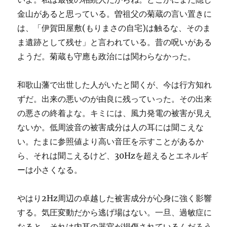
金山があると思っている。曽祖父の菊蔵の言い置きに
は、「伊賀田屋敷(もりまさの自宅)は触るな、そのま
ま遺跡として残せ」と言われている。昔の呪いがある
ようだ。菊蔵も守應も政治には関わらなかった。
和歌山藩で出世した人がいたと聞くが、今は行方知れ
ずだ。出来の悪いのが由良に残っていった。その出来
の悪さの終着よな。キミには、風力発電の被害が見え
ないか。低周波音の被害成分は人の耳には聞こえな
い。たまに参照値より高い音圧を示すことがあるか
ら、それは聞こえるけど、30Hzを超えるとエネルギ
ーは小さくなる。
やはり2Hz周辺の卓越した被害成分が心身に強く影響
する。気圧変動だから逃げ場はない。一旦、過敏症に
なると、それは内耳の器官が損傷されているんだろう