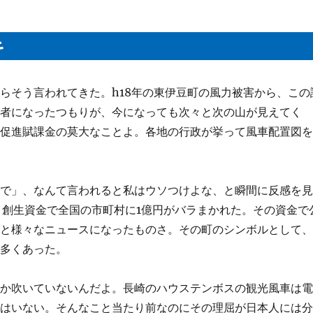
キ
らそう言われてきた。h18年の東伊豆町の風力被害から、この
論者になったつもりが、今になっても次々と次の山が見えてく
ネ促進賦課金の莫大なことよ。各地の行政が挙って風車配置図
加で」、なんて言われると私はウソつけよな、と瞬間に反感を
と創生資金で全国の市町村に1億円がバラまかれた。その資金で
、と様々なニュースになったものさ。その町のシンボルとして
が多くあった。
んか吹いていないんだよ。長崎のハウステンボスの観光風車は
てはいない。そんなこと当たり前なのにその理屈が日本人には