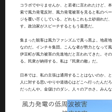
コラボでやりませんか、と若者に言われたけど、
索で風力発電反対、風力発電被害を見ると私のペ
ジを覆い尽くしている。どれもこれも土砂崩れだ
す。政治家がスピーチするともう最悪だ。
集まった観客は風力ファシズムで真っ黒よ。地産
なのだ。インチキ集団。こんな者が勢力となって
伊豆町が風力被害の先進地だと言われてきた。そ
る。民衆が納得する。私は『民衆の敵』だ。
日本では、私の主張は通用することはないのか、
人に対する思いやりや道徳心はどこへ行ったんだ
だったんや。金儲けのダシ。人々のアホさ。みん