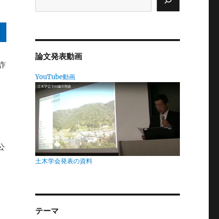
論文発表動画
詐
YouTube動画
を
見
公
、
土木学会発表の資料
電
テーマ
分