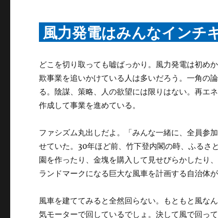
風力発電はみんなインチ
どこを切り取っても嘘ばっかり。風力発電は初めか
欺事業を追いかけている人は多いだろう。一角の
る。陰謀、策略、人の欲望には限りはない。再エ
作成して事業を進めている。
ファシズム丸出しだよ。「みんな一緒に、全員参
せていた。30年ほど前、竹下登内閣の時、ふるさ
園を作ったり、金塊を購入して見せびらかしたり
ランドマークになる巨大な風車を計画する自治体
風車を建ててみると全然回らない。もともと風な
気モーターで回しているでしょ。決して風で回っ