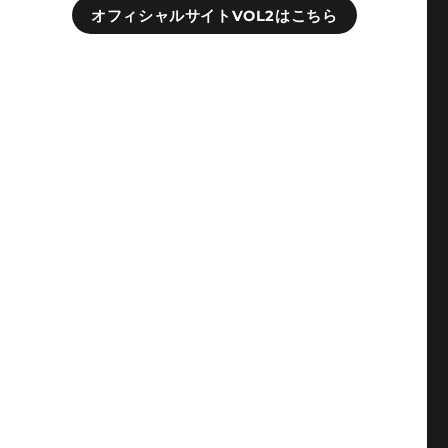
オフィシャルサイトVOL2はこちら
検
ー
想
東
い
。
的