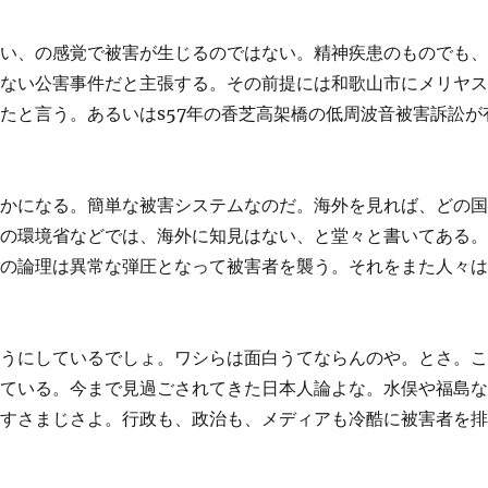
ない、の感覚で被害が生じるのではない。精神疾患のものでも
らない公害事件だと主張する。その前提には和歌山市にメリヤ
たと言う。あるいはs57年の香芝高架橋の低周波音被害訴訟が
らかになる。簡単な被害システムなのだ。海外を見れば、どの
本の環境省などでは、海外に知見はない、と堂々と書いてある
定の論理は異常な弾圧となって被害者を襲う。それをまた人々
そうにしているでしょ。ワシらは面白うてならんのや。とさ。
っている。今まで見過ごされてきた日本人論よな。水俣や福島
のすさまじさよ。行政も、政治も、メディアも冷酷に被害者を