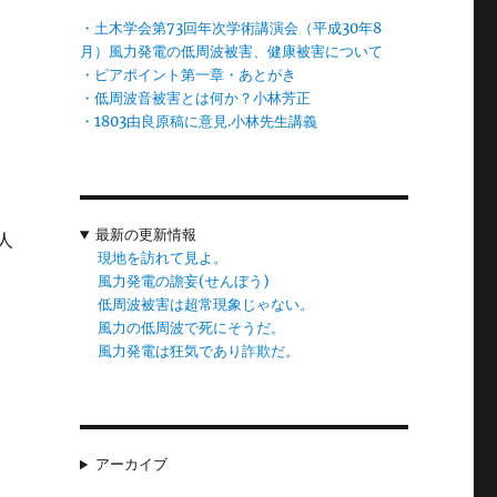
ま
・土木学会第73回年次学術講演会（平成30年8
月）風力発電の低周波被害、健康被害について
・ピアポイント第一章・あとがき
・低周波音被害とは何か？小林芳正
・1803由良原稿に意見.小林先生講義
こ
最新の更新情報
人
現地を訪れて見よ。
風力発電の譫妄(せんぼう)
低周波被害は超常現象じゃない。
風力の低周波で死にそうだ。
風力発電は狂気であり詐欺だ。
定
き
被
アーカイブ