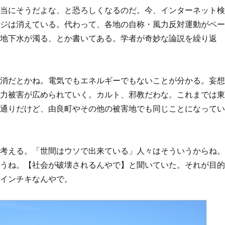
本当にそうだよな、と恐ろしくなるのだ。今、インターネット
ージは消えている。代わって、各地の自称・風力反対運動がペ
、地下水が濁る、とか書いてある。学者が奇妙な論説を繰り返
地消だとかね。電気でもエネルギーでもないことが分かる。妄
風力被害が広められていく。カルト、邪教だわな。これまでは
の通りだけど、由良町やその他の被害地でも同じことになって
と考える。「世間はウソで出来ている」人々はそういうからね
ろうね。【社会が破壊されるんやで】と聞いていた。それが目
なインチキなんやで。