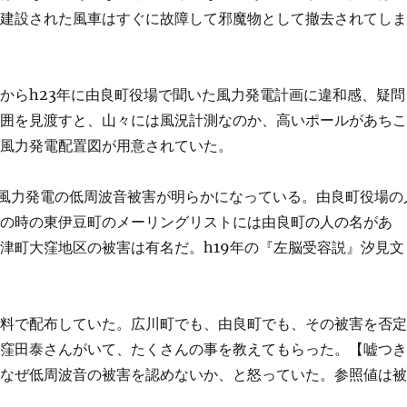
て建設された風車はすぐに故障して邪魔物として撤去されてし
からh23年に由良町役場で聞いた風力発電計画に違和感、疑問
周囲を見渡すと、山々には風況計測なのか、高いポールがあち
て風力発電配置図が用意されていた。
に風力発電の低周波音被害が明らかになっている。由良町役場の
その時の東伊豆町のメーリングリストには由良町の人の名があ
津町大窪地区の被害は有名だ。h19年の『左脳受容説』汐見文
無料で配布していた。広川町でも、由良町でも、その被害を否
や窪田泰さんがいて、たくさんの事を教えてもらった。【嘘つ
、なぜ低周波音の被害を認めないか、と怒っていた。参照値は