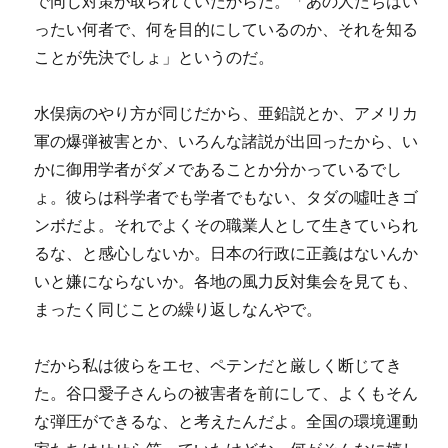
で同じ対策が取られていたからだ。「あの人たちはい
ったい何者で、何を目的にしているのか、それを知る
ことが先決でしょ」というのだ。
水俣病のやり方が同じだから、亜鉛説とか、アメリカ
軍の爆弾被害とか、いろんな諸説が出回ったから、い
かに御用学者がダメであることか分かっているでし
ょ。彼らは科学者でも学者でもない、タダの噓吐きゴ
ンボだよ。それでよくその職業人として生きていられ
るな、と感心しないか。日本の行政に正義はないんか
いと嫌にならないか。各地の風力反対集会を見ても、
まったく同じことの繰り返しなんやで。
だから私は彼らをエセ、ペテンだと厳しく断じてき
た。谷口愛子さんらの被害者を前にして、よくもそん
な弾圧ができるな、と考えたんだよ。全国の環境運動