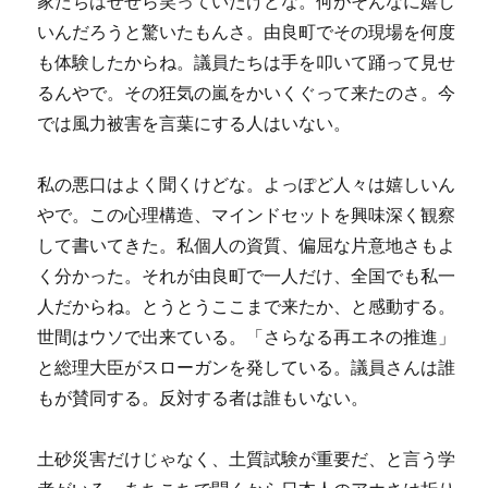
家たちはせせら笑っていたけどな。何がそんなに嬉し
いんだろうと驚いたもんさ。由良町でその現場を何度
も体験したからね。議員たちは手を叩いて踊って見せ
るんやで。その狂気の嵐をかいくぐって来たのさ。今
では風力被害を言葉にする人はいない。
私の悪口はよく聞くけどな。よっぽど人々は嬉しいん
やで。この心理構造、マインドセットを興味深く観察
して書いてきた。私個人の資質、偏屈な片意地さもよ
く分かった。それが由良町で一人だけ、全国でも私一
人だからね。とうとうここまで来たか、と感動する。
世間はウソで出来ている。「さらなる再エネの推進」
と総理大臣がスローガンを発している。議員さんは誰
もが賛同する。反対する者は誰もいない。
土砂災害だけじゃなく、土質試験が重要だ、と言う学