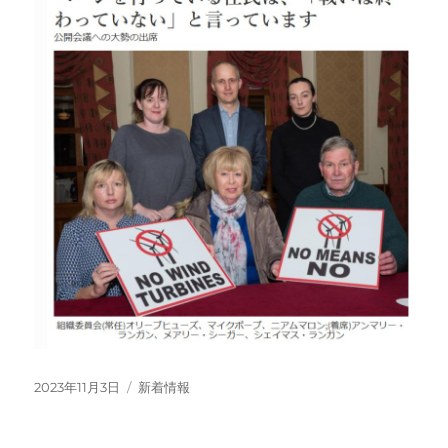
投
カ
2023年11月3日
新着情報
稿
テ
日:
ゴ