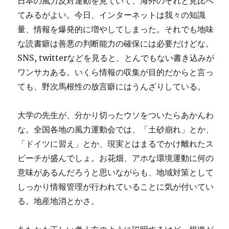
日本の風力反対運動を見ていて、海外のそれと見比べ
てみるがよい。今日、インターネットは我々の知識
量、情報を爆発的に増やしてしまった。それでも地味
な読書癖は善悪の判断能力の確保には必要だけどな。
SNS, twitterなどを見ると、とんでもない書き込みが
ワンサカある。いくら情報の収集が目的だからと言っ
ても、野次馬根性の放言癖にはうんざりしている。
大学の先生が、分かり切ったウソをついたらあかんわ
な。全国各地の風力運動会では、「土砂崩れ」とか、
「ドイツに習え」とか、現実とはまるでかけ離れたス
ピーチが盛んでしょ。お花畑、アホな環境運動に何の
意味があるんだろうと思いながらも、地域対策として
しっかり情報管理が行われていることに気が付いてい
る。地産地消とかさ。