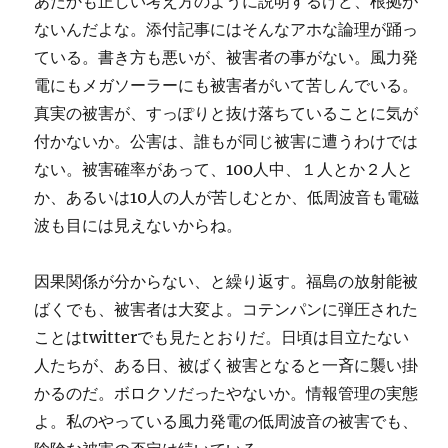
あたかも正しい考え方のように説明するけど、根拠が
ないんだよな。添付記事にはそんなアホな論理が踊っ
ている。書き方も悪いが、被害者の事がない。風力発
電にもメガソーラーにも被害者がいて苦しんでいる。
真実の被害が、すっぽりと抜け落ちていることに気が
付かないか。公害は、誰もが同じ被害に遭うわけでは
ない。被害確率があって、100人中、１人とか２人と
か、あるいは10人の人が苦しむとか、低周波音も電磁
波も目には見えないからね。
因果関係が分からない、と繰り返す。福島の放射能被
ばくでも、被害者は大変よ。コテンパンに弾圧された
ことはtwitterでも見たとおりだ。日頃は目立たない
人たちが、ある日、被ばく被害となると一斉に襲い掛
かるのだ。ボロクソだったやないか。情報管理の実態
よ。私のやっている風力発電の低周波音の被害でも、