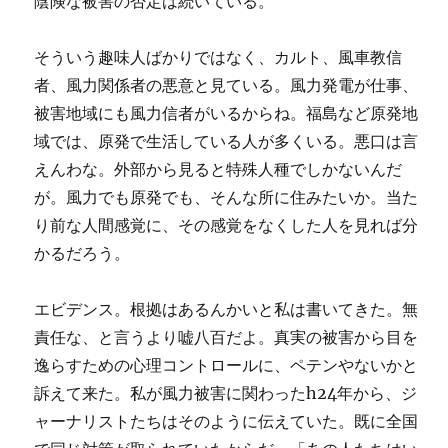
陰険な被害の否定は続いている。
そういう趣味人ばかりではなく、カルト、風車教信
者、風力関係者の悪意と見ている。風力発電が仕事、
被害地域にも風力信者がいるからね。福島など原発地
域では、原発で生活している人が多くいる。悪口は言
えんわな。外部から見ると特殊人種でしかないんだ
が。風力でも原発でも、そんな所に住みたいか。当た
り前な人間感覚に、その感覚をなくした人を見れば分
かるだろう。
エビデンス。根拠はあるんかいと私は書いてきた。無
責任な、と言うより嘘八百だよ。真実の被害から目を
逸らすための心理コントロールに、ペテンやないかと
訴えて来た。私が風力被害に関わったh24年から、ジ
ャーナリストたちはそのように伝えていた。既に全国