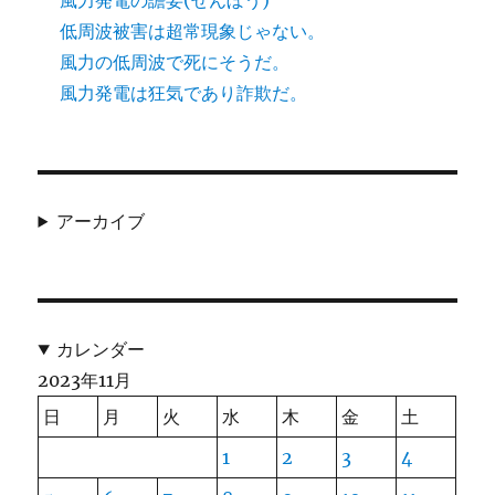
風力発電の譫妄(せんぼう)
低周波被害は超常現象じゃない。
風力の低周波で死にそうだ。
風力発電は狂気であり詐欺だ。
アーカイブ
カレンダー
2023年11月
日
月
火
水
木
金
土
1
2
3
4