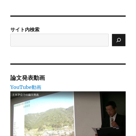
前の
稿
ペー
ジ
の
サイト内検索
ペ
ー
ジ
送
論文発表動画
YouTube動画
り