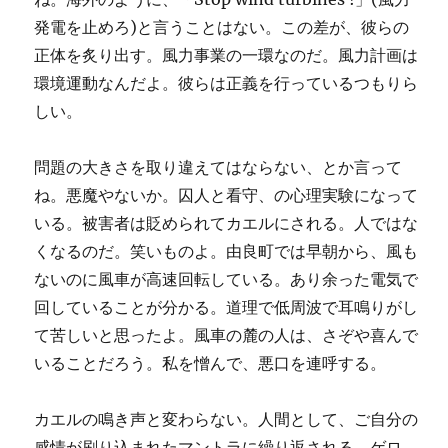
発電を止めろ)と言うことはない。この差が、彼らの
正体を炙り出す。風力事業の一環なのだ。風力計画は
環境運動なんだよ。彼らは正義を行っているつもりら
しい。
問題の大きさを取り違えてはならない、とか言って
ね。悪魔やないか。囚人と看守、の心理実験になって
いる。被害者は貶められてカエルにされる。人ではな
くなるのだ。笑いものよ。由良町では早朝から、風も
ないのに風車が高速回転している。あり余った電気で
回していることが分かる。道理で低周波で耳鳴りがし
て苦しいと思ったよ。風車の麓の人は、さぞや喜んで
いることだろう。私を憎んで、悪口を連呼する。
カエルの鳴き声と変わらない。人間として、ご自分の
感情が刷り込まれたマントラに繰り返される。ゲロ、