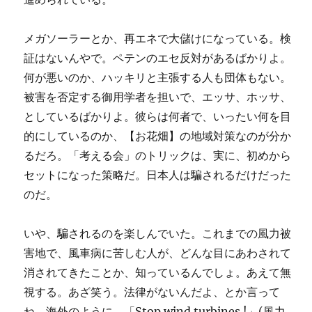
メガソーラーとか、再エネで大儲けになっている。検
証はないんやで。ペテンのエセ反対があるばかりよ。
何が悪いのか、ハッキリと主張する人も団体もない。
被害を否定する御用学者を担いで、エッサ、ホッサ、
としているばかりよ。彼らは何者で、いったい何を目
的にしているのか、【お花畑】の地域対策なのが分か
るだろ。「考える会」のトリックは、実に、初めから
セットになった策略だ。日本人は騙されるだけだった
のだ。
いや、騙されるのを楽しんでいた。これまでの風力被
害地で、風車病に苦しむ人が、どんな目にあわされて
消されてきたことか、知っているんでしょ。あえて無
視する。あざ笑う。法律がないんだよ、とか言って
ね。海外のように、「Stop wind turbines !」(風力