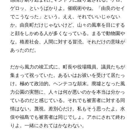
ゲロッ、というばかりよ。催眠術やね。「由良のセイ
でこうなった」という。ええ、それでいいじゃない
か。由良町だけじゃないけど、山々の風車を目にする
と顔をしかめる人が多くなっている。まるで動物園や
な。格差社会、人間に対する冒涜。それだけの意味が
あったのだ。
だから風力の竣工式に、町長や役場職員、議員たちが
集まって祝っていた。あるいはお祓いを受けて居たっ
け。極めて政治的。ヘンテコな顛末。廃墟となった風
力公園の実態に、人々は何が悪いのかを本当は分かっ
ているのだと感じている。それでも被害者に対する同
情はない。蔑視。差別心だけ。私もそう思ったよ。水
俣や福島でも被害者は同じでしょ。アホにされて終わ
りよ。一緒にされてはかなわない。