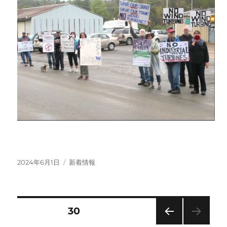
投
カ
2024年6月1日
新着情報
稿
テ
日:
ゴ
リ
ー
投
固定ページ
30