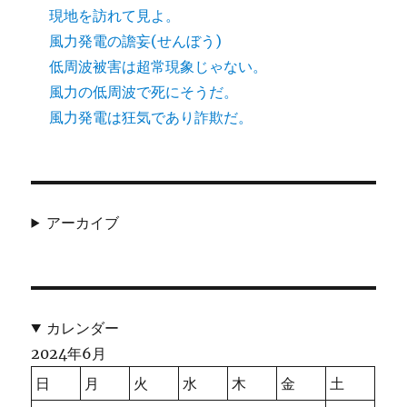
現地を訪れて見よ。
風力発電の譫妄(せんぼう)
低周波被害は超常現象じゃない。
風力の低周波で死にそうだ。
風力発電は狂気であり詐欺だ。
アーカイブ
カレンダー
2024年6月
日
月
火
水
木
金
土