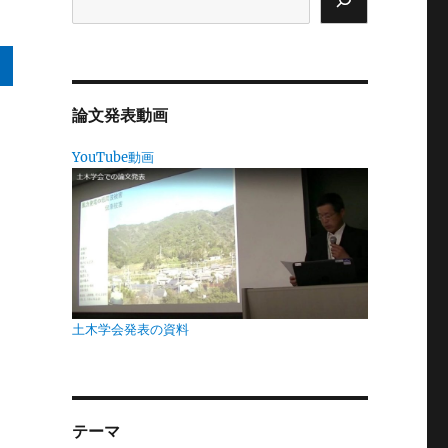
論文発表動画
ん
YouTube動画
反
害
は
い
土木学会発表の資料
コ
テーマ
風