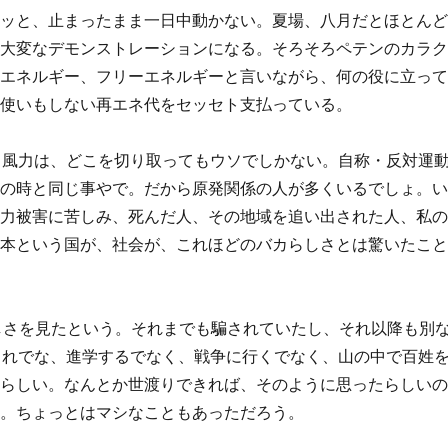
ジッと、止まったまま一日中動かない。夏場、八月だとほとん
、大変なデモンストレーションになる。そろそろペテンのカラ
然エネルギー、フリーエネルギーと言いながら、何の役に立っ
、使いもしない再エネ代をセッセト支払っている。
風力は、どこを切り取ってもウソでしかない。自称・反対運
発の時と同じ事やで。だから原発関係の人が多くいるでしょ。
風力被害に苦しみ、死んだ人、その地域を追い出された人、私
日本という国が、社会が、これほどのバカらしさとは驚いたこ
しさを見たという。それまでも騙されていたし、それ以降も別
まれでな、進学するでなく、戦争に行くでなく、山の中で百姓
るらしい。なんとか世渡りできれば、そのように思ったらしい
ね。ちょっとはマシなこともあっただろう。