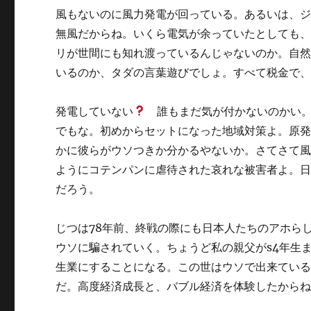
風もないのに風力発電が回っている。あるいは、
無風だからね。いくら電気が余っていたとしても
リが世間にも知れ渡っているんじゃないのか。自
いるのか、タダの言葉遊びでしょ。すべて税金で
発電していない
誰もまだ気が付かないのかい。
でもな。初めからセットになった地域対策よ。原
かに彼らがウソつきか分かるやないか。さてさて
ようにコテンパンに虐待された哀れな被害者よ。
だろう。
じつは78年前、終戦の際にも日本人たちのアホら
ウソに騙されていく。ちょうど私の親父がs4年生
生業にすることになる。この世はウソで出来てい
だ。高度経済成長と、バブル経済を体験したから