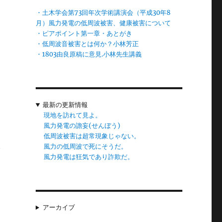
を
・土木学会第73回年次学術講演会（平成30年8
の
月）風力発電の低周波被害、健康被害について
・ピアポイント第一章・あとがき
の
・低周波音被害とは何か？小林芳正
・1803由良原稿に意見.小林先生講義
ん
っ
最新の更新情報
た
現地を訪れて見よ。
風力発電の譫妄(せんぼう)
低周波被害は超常現象じゃない。
風力の低周波で死にそうだ。
で
風力発電は狂気であり詐欺だ。
話
な
、
アーカイブ