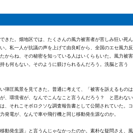
んできた。畑地区では、たくさんの風力被害者が苦しみ狂い死
ない。私一人が抗議の声を上げて由良町から、全国のエセ風力
ったからね、その秘密を知っている人はいくらもいた。風力被
矜持も何もない。そのように躾けられるんだろう。洗脳と言う
ない弾圧風景を見てきた。普通に考えて、「被害を訴えるもの
国が、環境省が、なんでこんなこと言うんだろう？ と思わな
では、それこそボロクソな調査報告書として公開されていた。
風力発電が、なんで車や飛行機と同じ移動発生源なのか。
「移動発生源」と言うんじゃなかったのか。素朴な疑問さえ、