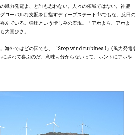
めの風力発電よ、と誰も思わない。人々の領域ではない。神聖
グローバルな支配を目指すディープステートdsでもな。反日
て喜んでいる。弾圧という憎しみの表現。「アホよら、アホよ
ちも大喜びさ。
はどの国でも、「Stop wind turbines !」(風力発電
ホにされて喜ぶのだ。意味も分からないって、ホントにアホや