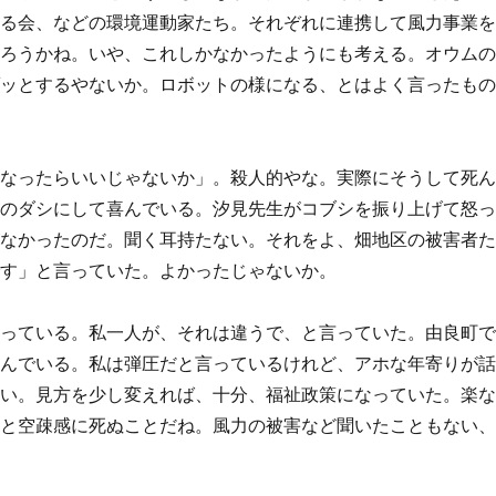
える会、などの環境運動家たち。それぞれに連携して風力事業
だろうかね。いや、これしかなかったようにも考える。オウム
ゾッとするやないか。ロボットの様になる、とはよく言ったも
になったらいいじゃないか」。殺人的やな。実際にそうして死
けのダシにして喜んでいる。汐見先生がコブシを振り上げて怒
がなかったのだ。聞く耳持たない。それをよ、畑地区の被害者
です」と言っていた。よかったじゃないか。
なっている。私一人が、それは違うで、と言っていた。由良町
喜んでいる。私は弾圧だと言っているけれど、アホな年寄りが
ない。見方を少し変えれば、十分、福祉政策になっていた。楽
いと空疎感に死ぬことだね。風力の被害など聞いたこともない