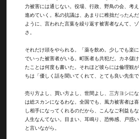
力被害には通じない。役場、行政、野鳥の会、考
進めていく。私の抗議は、あまりに稚拙だったん
ように、言われた言葉を繰り返す被害者なんて、
さ。
それだけ頭をやられる。「薬を飲め。少しでも楽
でいった被害者がいる。町医者も共犯だ。カネ儲
たことは何度も書いた。それほど彼らには倫理観
ちは「優しく話を聞いてくれて、とても良い先生
売り方よし、買い方よし、世間よし、三方ヨシに
は総スカンになるわな。全国でも、風力被害者は
し相手になってくれるのだから、こんなご利益も
人生なんてない。目まい、耳鳴り、恐怖感、戸惑
と言いながら。