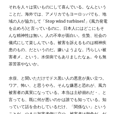
それを人々は笑いものにして喜んでいる。なんという
ことだ。海外では、アメリカでもヨーロッパでも、地
域の人が協力して「Stop wind turbines!」(風力発電
を止めろ)と言っているのに、日本人にはどこにもそ
んな精神性は無い。人の不幸が面白い。生贄、社会の
儀式にして楽しんでいる。被害を訴えるものは精神疾
患のもの、だというのだ。嫌いようよな。汚らしい被
害者メ、という。水俣病でもありましたなぁ。今も無
茶苦茶やないか。
水俣、と聞いただけでドス黒い人の悪意が臭い立つ。
ワア、怖い、と思うやろ。そんな嫌悪と恐れが、風力
被害者の真実になっている。本当は土砂崩れだ・、と
言っても、既に何が悪いのかは誰でも知っている。知
っていて話を合わしているだけ、「関係ない」という
ことだ。つまり加害者側に立つ。被害者は御免だ。だ