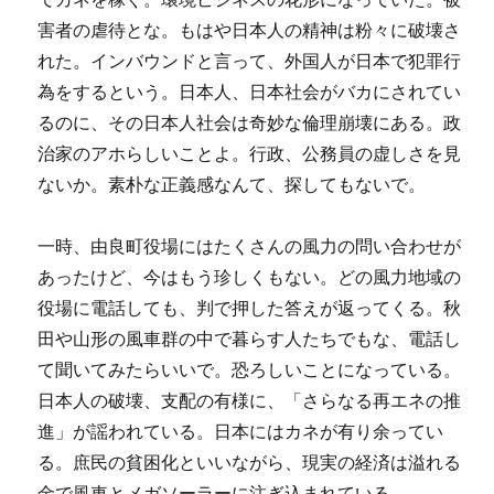
害者の虐待とな。もはや日本人の精神は粉々に破壊さ
れた。インバウンドと言って、外国人が日本で犯罪行
為をするという。日本人、日本社会がバカにされてい
るのに、その日本人社会は奇妙な倫理崩壊にある。政
治家のアホらしいことよ。行政、公務員の虚しさを見
ないか。素朴な正義感なんて、探してもないで。
一時、由良町役場にはたくさんの風力の問い合わせが
あったけど、今はもう珍しくもない。どの風力地域の
役場に電話しても、判で押した答えが返ってくる。秋
田や山形の風車群の中で暮らす人たちでもな、電話し
て聞いてみたらいいで。恐ろしいことになっている。
日本人の破壊、支配の有様に、「さらなる再エネの推
進」が謡われている。日本にはカネが有り余ってい
る。庶民の貧困化といいながら、現実の経済は溢れる
金で風車とメガソーラーに注ぎ込まれている。