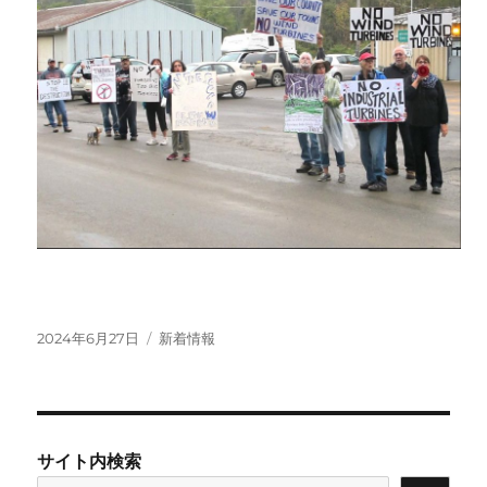
投
カ
2024年6月27日
新着情報
稿
テ
日:
ゴ
リ
ー
サイト内検索