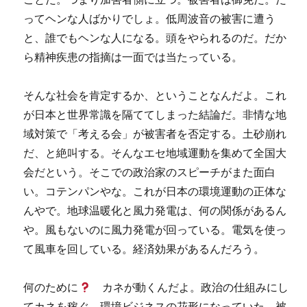
ってヘンな人ばかりでしょ。低周波音の被害に遭う
と、誰でもヘンな人になる。頭をやられるのだ。だか
ら精神疾患の指摘は一面では当たっている。
そんな社会を肯定するか、ということなんだよ。これ
が日本と世界常識を隔ててしまった結論だ。非情な地
域対策で「考える会」が被害者を否定する。土砂崩れ
だ、と絶叫する。そんなエセ地域運動を集めて全国大
会だという。そこでの政治家のスピーチがまた面白
い。コテンパンやな。これが日本の環境運動の正体な
んやで。地球温暖化と風力発電は、何の関係があるん
や。風もないのに風力発電が回っている。電気を使っ
て風車を回している。経済効果があるんだろう。
何のために
カネが動くんだよ。政治の仕組みにし
てカネを稼ぐ。環境ビジネスの花形になっていた。被