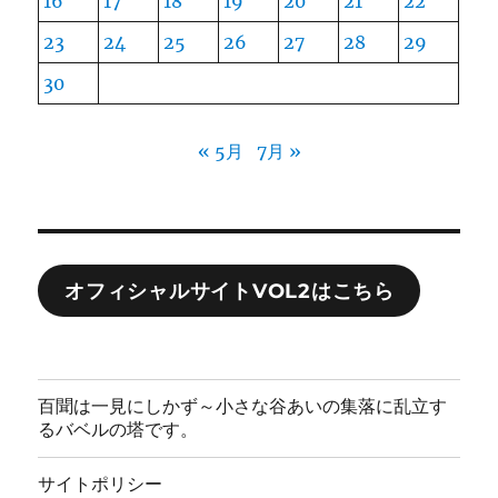
16
17
18
19
20
21
22
23
24
25
26
27
28
29
30
« 5月
7月 »
オフィシャルサイトVOL2はこちら
百聞は一見にしかず～小さな谷あいの集落に乱立す
るバベルの塔です。
サイトポリシー