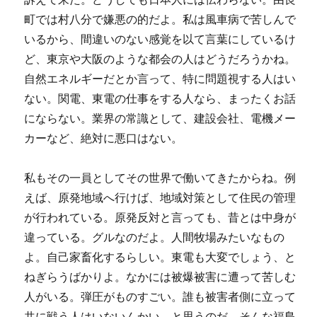
町では村八分で嫌悪の的だよ。私は風車病で苦しんで
いるから、間違いのない感覚を以て言葉にしているけ
ど、東京や大阪のような都会の人はどうだろうかね。
自然エネルギーだとか言って、特に問題視する人はい
ない。関電、東電の仕事をする人なら、まったくお話
にならない。業界の常識として、建設会社、電機メー
カーなど、絶対に悪口はない。
私もその一員としてその世界で働いてきたからね。例
えば、原発地域へ行けば、地域対策として住民の管理
が行われている。原発反対と言っても、昔とは中身が
違っている。グルなのだよ。人間牧場みたいなもの
よ。自己家畜化するらしい。東電も大変でしょう、と
ねぎらうばかりよ。なかには被爆被害に遭って苦しむ
人がいる。弾圧がものすごい。誰も被害者側に立って
共に戦う人はいないんかい、と思うのだ。そんな福島