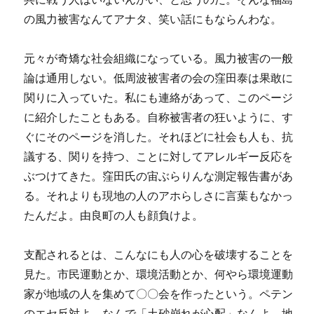
の風力被害なんてアナタ、笑い話にもならんわな。
元々が奇矯な社会組織になっている。風力被害の一般
論は通用しない。低周波被害者の会の窪田泰は果敢に
関りに入っていた。私にも連絡があって、このページ
に紹介したこともある。自称被害者の狂いように、す
ぐにそのページを消した。それほどに社会も人も、抗
議する、関りを持つ、ことに対してアレルギー反応を
ぶつけてきた。窪田氏の宙ぶらりんな測定報告書があ
る。それよりも現地の人のアホらしさに言葉もなかっ
たんだよ。由良町の人も顔負けよ。
支配されるとは、こんなにも人の心を破壊することを
見た。市民運動とか、環境活動とか、何やら環境運動
家が地域の人を集めて〇〇会を作ったという。ペテン
のエセ反対よ。なんで「土砂崩れが心配」なんよ。地