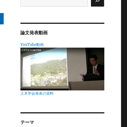
論文発表動画
、
YouTube動画
定
風
の
何
門
土木学会発表の資料
知
テーマ
を