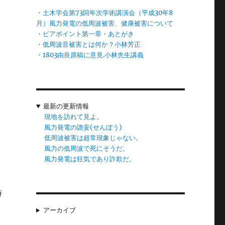
な
・土木学会第73回年次学術講演会（平成30年8
月）風力発電の低周波被害、健康被害について
・ピアポイント第一章・あとがき
・低周波音被害とは何か？小林芳正
も
・1803由良原稿に意見.小林先生講義
事
ゴ
最新の更新情報
現地を訪れて見よ。
、
風力発電の譫妄(せんぼう)
い
低周波被害は超常現象じゃない。
風力の低周波で死にそうだ。
対
風力発電は狂気であり詐欺だ。
時
る
アーカイブ
電