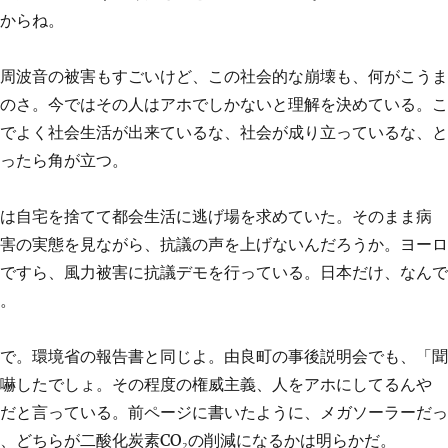
たからね。
低周波音の被害もすごいけど、この社会的な崩壊も、何がこう
ものさ。今ではその人はアホでしかないと理解を決めている。
れでよく社会生活が出来ているな、社会が成り立っているな、
言ったら角が立つ。
ちは自宅を捨てて都会生活に逃げ場を求めていた。そのまま病
被害の実態を見ながら、抗議の声を上げないんだろうか。ヨー
人ですら、風力被害に抗議デモを行っている。日本だけ、なん
ろ。
やで。環境省の報告書と同じよ。由良町の事後説明会でも、「
威嚇したでしょ。その程度の権威主義、人をアホにしてるんや
ネだと言っている。前ページに書いたように、メガソーラーだ
、どちらが二酸化炭素CO₂の削減になるかは明らかだ。