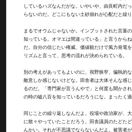
しているハズなんだがな。いやいや、由良町内だ
らないのだ。どこにもない土砂崩れが心配だと繰
まるでオウムじゃないか。インプットされた言葉
知っている。オマエは間違っている」と言うから
だ。自分の信じたい権威、価値観だけで風力発電
リズムと言って、思考の流れが決められている。
別の考えがあってもよいのに、視野狭窄、偏執的
敵意しか感じないけどな。田舎者は大体そんな感
るのだ。「専門家が言うんやで」と何度も聞かさ
の時の嘘八百を知っているだろうにな。まったく
同じことの繰り返しなんだよ。役場や政治家が、大
に散々やっていたことだろう。田舎議員のたどた
んかい。それが不思議でならないんだよ。被害者