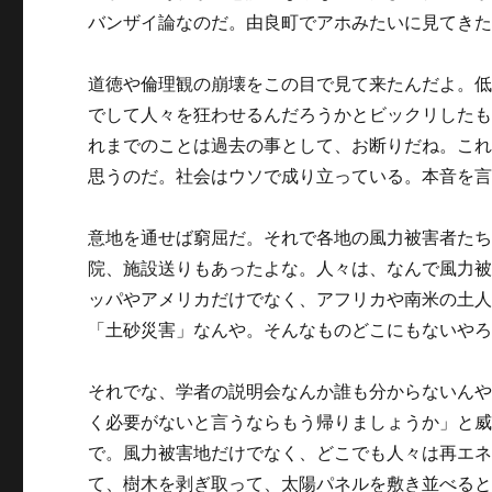
バンザイ論なのだ。由良町でアホみたいに見てき
道徳や倫理観の崩壊をこの目で見て来たんだよ。
でして人々を狂わせるんだろうかとビックリした
れまでのことは過去の事として、お断りだね。こ
思うのだ。社会はウソで成り立っている。本音を
意地を通せば窮屈だ。それで各地の風力被害者た
院、施設送りもあったよな。人々は、なんで風力
ッパやアメリカだけでなく、アフリカや南米の土
「土砂災害」なんや。そんなものどこにもないや
それでな、学者の説明会なんか誰も分からないん
く必要がないと言うならもう帰りましょうか」と
で。風力被害地だけでなく、どこでも人々は再エ
て、樹木を剥ぎ取って、太陽パネルを敷き並べると