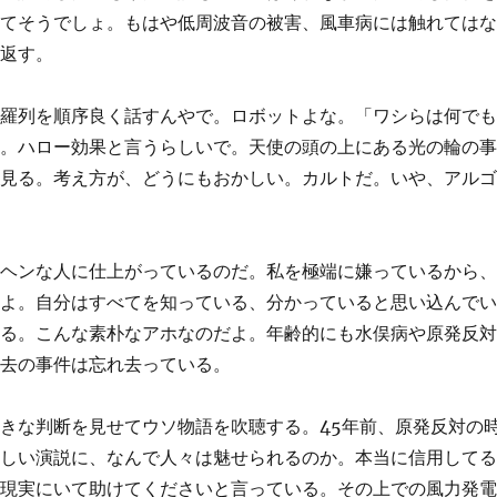
ってそうでしょ。もはや低周波音の被害、風車病には触れては
り返す。
の羅列を順序良く話すんやで。ロボットよな。「ワシらは何で
ね。ハロー効果と言うらしいで。天使の頭の上にある光の輪の
を見る。考え方が、どうにもおかしい。カルトだ。いや、アル
なヘンな人に仕上がっているのだ。私を極端に嫌っているから
じよ。自分はすべてを知っている、分かっていると思い込んで
れる。こんな素朴なアホなのだよ。年齢的にも水俣病や原発反
過去の事件は忘れ去っている。
きな判断を見せてウソ物語を吹聴する。45年前、原発反対の
どしい演説に、なんで人々は魅せられるのか。本当に信用して
が現実にいて助けてくださいと言っている。その上での風力発