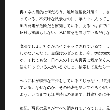
再エネの目的は何だろう。地球温暖化対策？ ま
っている。不気味な風景なのに、家の中に入って
風力発電が危険だと察知している、あるいはすで
反対も抗議もしない。私に敵意を向けているだけ
魔法でしょ。社会がハイジャックされているでし
しかないんだよ。金儲けのダシだよ。今、twitt
か。それでもな、日本人の中にも真実に気が付く
語を知っている人がいるでしょ。検索して見たら
べつに私が特殊な主張をしているのじゃない。特
ている。なぜなのか、その秘密を暴いてやろうぜ
よう。いつまでも江戸時代のままで、封建社会に
追記、写真の風車がすべて消されているでしょ。