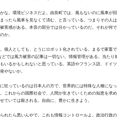
さかな。環境ビジネスだよ。由良町では、風もないのに風車が
しまったら風車を見なくて済む、と言っている。つまりその人
に被害感がある。本音の部分では分かっているのだ。それが何
なのか。
ょ。個人としても、とうにロボット化されている。まるで家畜
erなどでは風力被害の記事は一切ない。情報管理がある。当たり
人もいるかもしれないと思っている。英語やフランス語、ドイ
一発やないか。
別に狂っているのは日本人の方で、世界的には特殊な人種にな
い。これからの国際社会で、人間が生きていくための知恵を求
任せていては殺される。自由に、豊かに生きよう。
見られたら悪いんやで。これも情報コントロールよ。政治行政