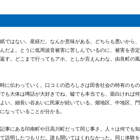
元紙ではない。産経だ。なんか意味がある。どちらも悪いから
なんだよ。とうに低周波音被害に苦しんでいるのに、被害を否
り返す。どこまで行ってもアホ、としか言えんわな。由良町の
瞬時に伝わっていく。口コミの恐ろしさは田舎社会の特有のも
。でも大体は噂話が大好きでね、嘘でも本当でも、面白ければ
がよい。細長い谷あいに民家が続いている。畑地区、中地区、
会になっていることが分かる。
の記事にある印南町や日高川町だって同じ事さ。人々は何でも
って説明したつもりだ。誰も聞いてはくれなかった。同じ体験