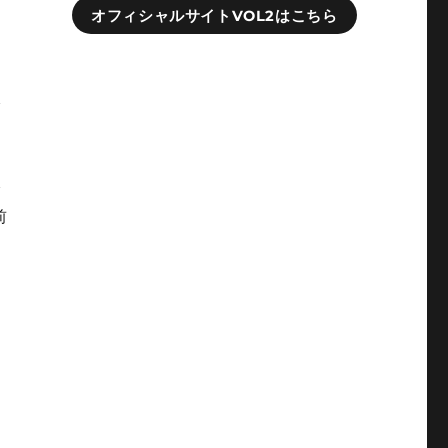
オフィシャルサイトVOL2はこちら
回
は
で
で
前
ツ
っ
め
の