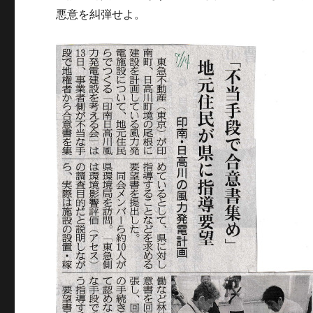
悪意を糾弾せよ。