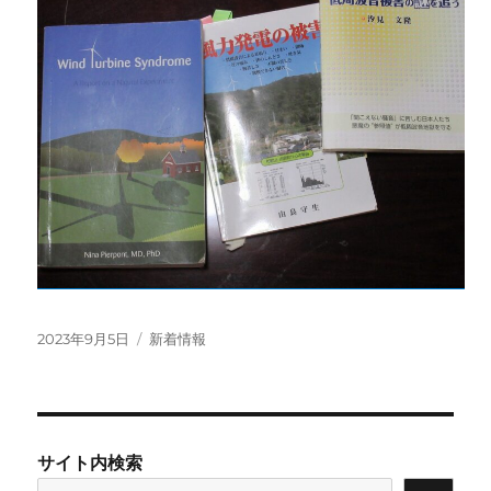
投
カ
2023年9月5日
新着情報
稿
テ
日:
ゴ
リ
ー
サイト内検索