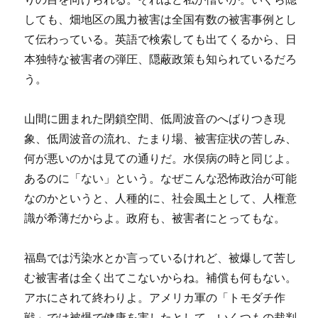
しても、畑地区の風力被害は全国有数の被害事例とし
て伝わっている。英語で検索しても出てくるから、日
本独特な被害者の弾圧、隠蔽政策も知られているだろ
う。
山間に囲まれた閉鎖空間、低周波音のへばりつき現
象、低周波音の流れ、たまり場、被害症状の苦しみ、
何が悪いのかは見ての通りだ。水俣病の時と同じよ。
あるのに「ない」という。なぜこんな恐怖政治が可能
なのかというと、人種的に、社会風土として、人権意
識が希薄だからよ。政府も、被害者にとってもな。
福島では汚染水とか言っているけれど、被爆して苦し
む被害者は全く出てこないからね。補償も何もない。
アホにされて終わりよ。アメリカ軍の「トモダチ作
戦」では被爆で健康を害したとして、いくつもの裁判