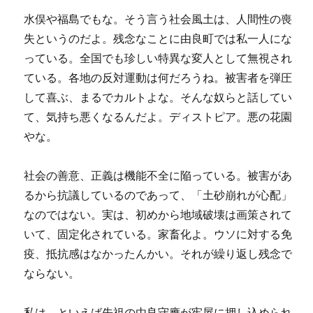
水俣や福島でもな。そう言う社会風土は、人間性の喪
失というのだよ。残念なことに由良町では私一人にな
っている。全国でも珍しい特異な変人として無視され
ている。各地の反対運動は何だろうね。被害者を弾圧
して喜ぶ、まるでカルトよな。そんな奴らと話してい
て、気持ち悪くなるんだよ。ディストピア。悪の花園
やな。
社会の善意、正義は機能不全に陥っている。被害があ
るから抗議しているのであって、「土砂崩れが心配」
なのではない。実は、初めから地域破壊は画策されて
いて、固定化されている。家畜化よ。ウソに対する免
疫、抵抗感はなかったんかい。それが繰り返し残念で
ならない。
私は、といえば先祖の由良守應が牢屋に押し込められ