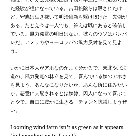
た経験が糧になっている。吉田松陰らは殺されたけ
ど、守應は生き抜いて明治維新を駆け抜けた。先例が
ある。たとえ今は一人でも、答えは既にあると確信し
ている。風力発電の明日はない。彼らのウソはバレバ
レだ。アメリカやヨーロッパの風力反対を見て見よ
う。
いかに日本人がアホなのかよく分かるで。東北や北海
道の、風力発電の林立を見て、喜んでいる奴のアホさ
を見よう。あんなになりたいか。あんな所に住みたい
か。悪意に支配されるとは奴隷、囚人になって喜ぶこ
とやで。自由に豊かに生きる。チャンと抗議しようぜ
い。
Looming wind farm isn’t as green as it appears
(independentaustralia.net)