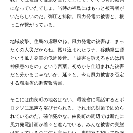
になっていたでしょ。当時の福島にはもっと被害者が
いたらしいのだ。弾圧と排除。風力発電の被害と、根
っこが繋がっている。
地域攻撃、住民の虐殺やね。風力発電の被害は、まっ
たくの人災だからね。摺り込まれたワナ。移動発生源
という風力発電の低周波音。「被害を訴えるものは精
神疾患のもの」という言葉。初めから仕組まれた被害
だと分かるじゃないか。延々と、今も風力被害を否定
する環境省の調査報告書。
そこには由良町の地名はない。環境省に電話するとボ
ロクソに罵声を浴びせられる。それ用の対策で固めら
れているのだ。確信犯やな。由良町の周辺では新たに
風力発電計画が着々と進んでいる。みんな被害の実態
は知っているのに何も言わない。専門家を招いて勉強