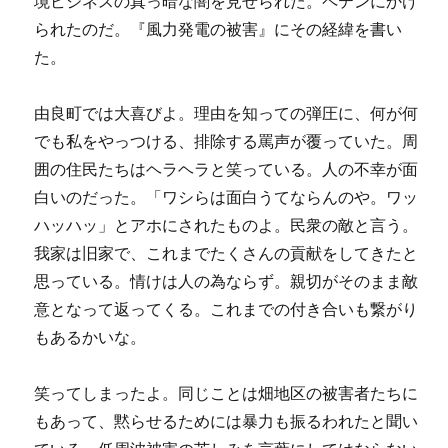
境ビジネスの真っ暗な闇を見せられた。ペテンにかけ
られたのだ。『風力発電の被害』にその経緯を書い
た。
由良町では大喜びよ。理由を知っての弾圧に、何が何
でも私をやっつける、排除する罵声が覆っていた。周
囲の住民たちはヘラヘラと笑っている。人の不幸が面
白いのだった。「ワシらは面白うてならんのや。ワッ
ハッハッ」とアホにされたものよ。民衆の敵と言う。
我家は旧家で、これまでたくさんの貢献をしてきたと
思っている。情けは人の為ならず。親切がそのまま敵
意となって返ってくる。これまでの付き合いも繋がり
もあるかいな。
笑ってしまったよ。同じことは畑地区の被害者たちに
もあって、黙らせるためには暴力も振るわれたと聞い