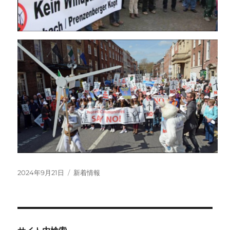
投
カ
2024年9月21日
新着情報
稿
テ
日:
ゴ
リ
ー