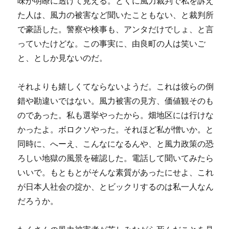
味が明瞭に透けて見える。とくに風力裁判で私を訴え
た人は、風力の被害など聞いたこともない、と裁判所
で豪語した。警察や検事も、アンタだけでしょ、と言
っていたけどな。この事実に、由良町の人は笑いご
と、としか見ないのだ。
それよりも嬉しくてならないようだ。これは彼らの倒
錯や勘違いではない。風力被害の見方、価値観そのも
のであった。私も選挙やったから。畑地区には行けな
かったよ。ボロクソやった。それほど私が憎いか。と
同時に、へーえ、こんなになるんや、と風力政策の恐
ろしい地獄の風景を確認した。電話して聞いてみたら
いいで。もともとがそんな素質があったにせよ、これ
が日本人社会の掟か、とビックリするのは私一人なん
だろうか。