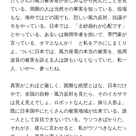
たくさんの風力被害者が苦しみながら死んだことを見
ている。周囲の人は当然その事実を知っている。役場
もな。海外ではどの国でも、烈しい風力反対、抗議デ
モをやっている。日本では、「土砂崩れが心配です」
とやっている。あるいは御用学者を担いで、専門家が
言っている、オマエなんか！ と私をアホにしまくり
よ。ついに日本では、風力発電の本当の被害を、低周
波音の被害を訴える人は誰もいなくなっていた。私一
人、いやー、参ったね。
真実がこれほど厳しく、困難な絶壁とはな。日本だけ
やで。全国の自称・風力反対を見たら、そのイカサマ
は見え見えでしょ。ロボットなんだよ。操り人形よ。
既に日本国中にたくさんの被害地域が出来ている。誰
一人として反抗できないでいる。ウソつきばかりだ。
それがさ、彼らに言わせると、私がウソつきなんだっ