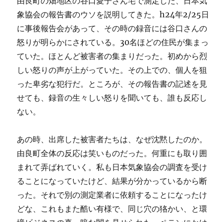
由良町の畑地区の谷口愛子さん宅で測定した、日本気
象協会の報告書のウソを説明してきた。h24年2/25日
に事後報告会があって、その時の録音には谷口さんの
怒りが明らかにされている。30名ほどの住民が集まっ
ていた。ほとんど被害者の集まりだった。初めから烈
しい怒りの声が上がっていた。その上での、個人を狙
った卑劣な犯行だ。ところが、その報告書の記述を見
せても、録音の生々しい怒りを聞いても、誰も反応し
ない。
あの時、出席した被害者たちは、なぜ沈黙したのか。
由良町全体の反応は笑いものだった。何重にも取り囲
まれて弄ばれていく。私も日本気象協会の調査を受け
ることになっていたけど、結果が分かっているから断
った。それで別の測定業者に依頼することになったけ
どな、これもまた酷い有様で、同じ穴の狢かい、と環