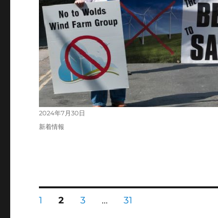
投
2024年7月30日
稿
カ
新着情報
日:
テ
ゴ
リ
ー
投
固
固
固
固
1
2
3
…
31
定
定
定
定