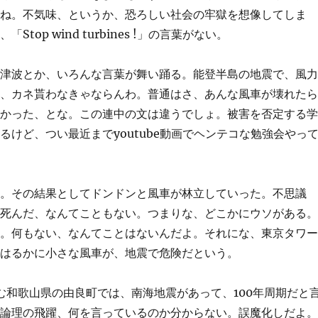
いね。不気味、というか、恐ろしい社会の牢獄を想像してしま
p wind turbines !」の言葉がない。
、津波とか、いろんな言葉が舞い踊る。能登半島の地震で、風
ね、カネ貰わなきゃならんわ。普通はさ、あんな風車が壊れた
助かった、とな。この連中の文は違うでしょ。被害を否定する
けど、つい最近までyoutube動画でヘンテコな勉強会やっ
ょ。その結果としてドンドンと風車が林立していった。不思議
ら死んだ、なんてこともない。つまりな、どこかにウソがある
る。何もない、なんてことはないんだよ。それにな、東京タワ
りはるかに小さな風車が、地震で危険だという。
住む和歌山県の由良町では、南海地震があって、100年周期だと
。論理の飛躍、何を言っているのか分からない。誤魔化しだよ