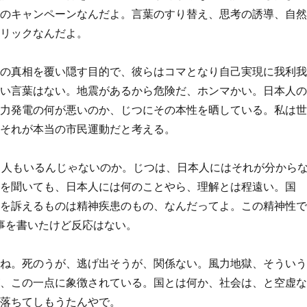
ンのキャンペーンなんだよ。言葉のすり替え、思考の誘導、自
トリックなんだよ。
その真相を覆い隠す目的で、彼らはコマとなり自己実現に我利
しい言葉はない。地震があるから危険だ、ホンマかい。日本人
風力発電の何が悪いのか、じつにその本性を晒している。私は
、それが本当の市民運動だと考える。
人もいるんじゃないのか。じつは、日本人にはそれが分から
声を聞いても、日本人には何のことやら、理解とは程遠い。国
害を訴えるものは精神疾患のもの、なんだってよ。この精神性
じ記事を書いたけど反応はない。
らね。死のうが、逃げ出そうが、関係ない。風力地獄、そうい
が、この一点に象徴されている。国とは何か、社会は、と空虚
で落ちてしもうたんやで。