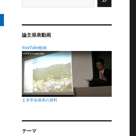
論文発表動画
環
YouTube動画
そ
い
れ
ス
水
土木学会発表の資料
は
テーマ
に