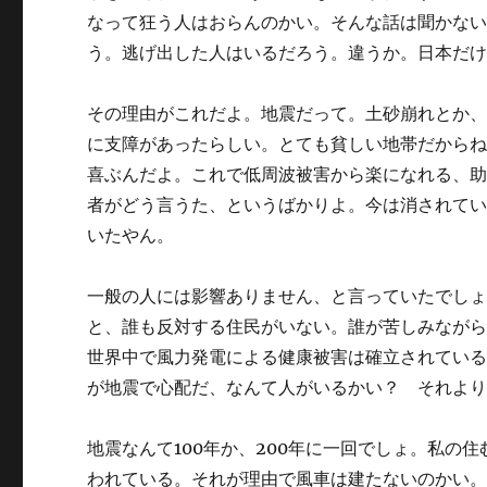
なって狂う人はおらんのかい。そんな話は聞かな
う。逃げ出した人はいるだろう。違うか。日本だけ、「Sto
その理由がこれだよ。地震だって。土砂崩れとか
に支障があったらしい。とても貧しい地帯だから
喜ぶんだよ。これで低周波被害から楽になれる、
者がどう言うた、というばかりよ。今は消されている
いたやん。
一般の人には影響ありません、と言っていたでし
と、誰も反対する住民がいない。誰が苦しみなが
世界中で風力発電による健康被害は確立されてい
が地震で心配だ、なんて人がいるかい？ それよ
地震なんて100年か、200年に一回でしょ。私の
われている。それが理由で風車は建たないのかい