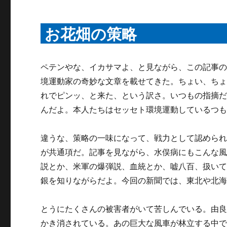
お花畑の策略
ペテンやな、イカサマよ、と見ながら、この記事
境運動家の奇妙な文章を載せてきた。ちょい、ち
れでピンッ、と来た、という訳さ。いつもの指摘
んだよ。本人たちはセッセト環境運動しているつ
違うな、策略の一味になって、戦力として認めら
が共通項だ。記事を見ながら、水俣病にもこんな
説とか、米軍の爆弾説、血統とか、嘘八百、扱い
銀を知りながらだよ。今回の新聞では、東北や北
とうにたくさんの被害者がいて苦しんでいる。由
かき消されている。あの巨大な風車が林立する中