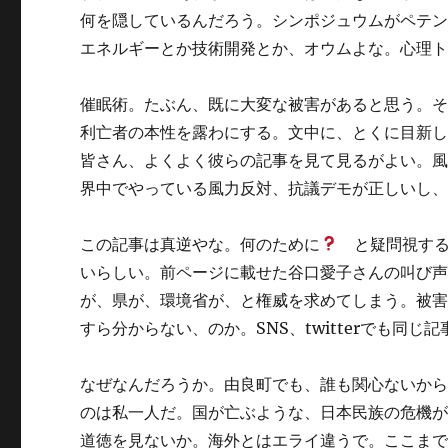
何を隠しているんだろう。シンポジュウムがペテ
エネルギーとか技術開発とか、オウムよな。心理
催眠術。たぶん、既に大変な被害があると思う。
利亡者の本性を露わにする。文中に、とくに目新
皆さん、よくよく彼らの記事を見て見るがよい。
界中でやっている風力反対、抗議デモが正しいし
この記事は真逆やな。何のために
と疑問視する
いらしい。前ページに載せた谷口愛子さんの叫び
が、県が、環境省が、と権威を求めてしまう。被
すら分からない、のか。SNS、twitterでも同
なぜなんだろうか。由良町でも、誰も関心ないか
のは私一人だ。国が亡ぶような、日本民族の危機
道徳を見ないか。海外とはエライ違うで。ここま