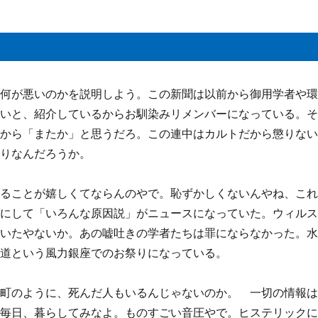
の何が悪いのかを説明しよう。この新聞は以前から御用学者や
ょいと、紹介しているからお馴染みリメンバーになっている。
だから「またか」と思うだろ。この連中はカルトだから懲りな
もりなんだろうか。
れることが嬉しくてならんのやで。恥ずかしくないんやね、こ
風にして「いろんな原因説」がニュースになっていた。ウィル
ていたやないか。あの嘘吐きの学者たちは罪にならなかった。
海道という風力銀座でのお祭りになっている。
良町のように、死んだ人もいるんじゃないのか。 一切の情報
で毎日、暮らしてみなよ。ものすごい音圧やで。ヒステリック