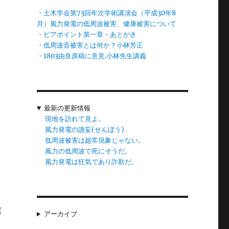
・土木学会第73回年次学術講演会（平成30年8
月）風力発電の低周波被害、健康被害について
・ピアポイント第一章・あとがき
・低周波音被害とは何か？小林芳正
力
・1803由良原稿に意見.小林先生講義
ら
学
て
最新の更新情報
現地を訪れて見よ。
風力発電の譫妄(せんぼう)
低周波被害は超常現象じゃない。
風力の低周波で死にそうだ。
。
風力発電は狂気であり詐欺だ。
ー
言
アーカイブ
。