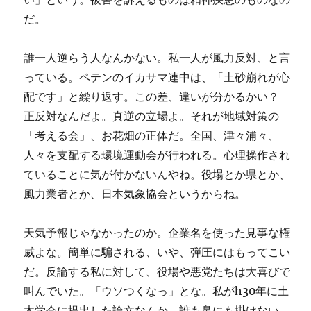
だ。
誰一人逆らう人なんかない。私一人が風力反対、と言
っている。ペテンのイカサマ連中は、「土砂崩れが心
配です」と繰り返す。この差、違いが分かるかい？
正反対なんだよ。真逆の立場よ。それが地域対策の
「考える会」、お花畑の正体だ。全国、津々浦々、
人々を支配する環境運動会が行われる。心理操作され
ていることに気が付かないんやね。役場とか県とか、
風力業者とか、日本気象協会というからね。
天気予報じゃなかったのか。企業名を使った見事な権
威よな。簡単に騙される、いや、弾圧にはもってこい
だ。反論する私に対して、役場や悪党たちは大喜びで
叫んでいた。「ウソつくなっ」とな。私がh30年に土
木学会に提出した論文なんか、誰も鼻にも掛けない。