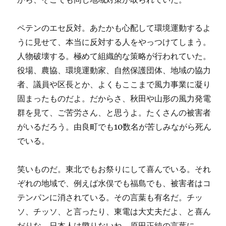
ペテンのエセ反対。あたかも心配して環境運動するよ
うに見せて、本当に反対する人をやっつけてしまう。
人物破壊する。極めて組織的な策略が行われていた。
役場、農協、環境運動家、自然保護団体、地域の協力
者、議員や区長とか、よくもここまで風力事業に凝り
固まったものだよ。だからさ、秋田や山形の風力発電
群を見て、ご苦労さん、と思うよ。たくさんの被害者
がいるだろう。由良町でも10数名が苦しみながら死ん
でいる。
笑いものだ。東北でもお祭りにして喜んでいる。それ
ぞれの地域で、例えば水俣でも福島でも、被害者はコ
テンパンに消されている。その言葉も有名だ。チッ
ソ、チッソ、と言ったり、東電は大丈夫だよ、と喜ん
だりな。日本人は懲りないね。原田正純の言葉に、