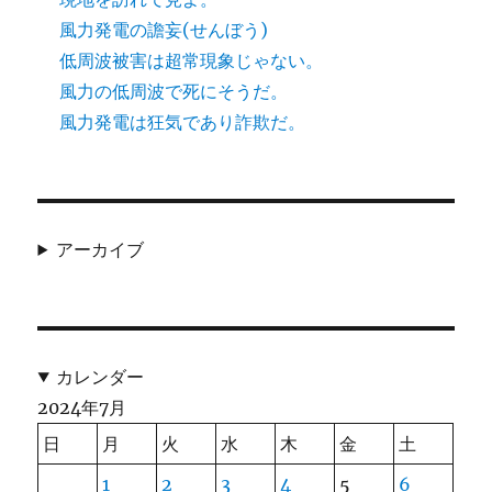
風力発電の譫妄(せんぼう)
低周波被害は超常現象じゃない。
風力の低周波で死にそうだ。
風力発電は狂気であり詐欺だ。
アーカイブ
カレンダー
2024年7月
日
月
火
水
木
金
土
1
2
3
4
5
6