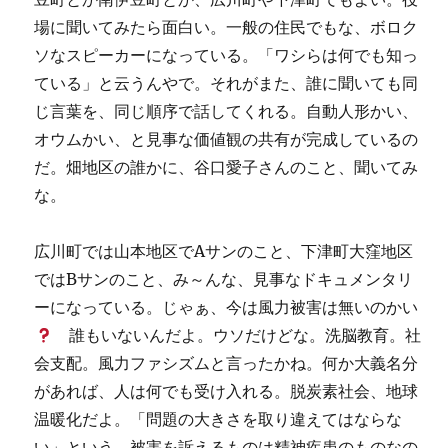
場に聞いてみたら面白い。一般の住民でもな、ボロク
ソなスピーカーになっている。「ワシらは何でも知っ
ている」と云うんやで。それがまた、誰に聞いても同
じ言葉を、同じ順序で話してくれる。自動人形かい、
オウムかい、と見事な価値観の共有が完成しているの
だ。畑地区の誰かに、谷口愛子さんのこと、聞いてみ
な。
広川町では山本地区でAサンのこと、下津町大窪地区
ではBサンのこと、み～んな、見事なドキュメンタリ
ーになっている。じゃぁ、今は風力被害は無いのかい
誰もいないんだよ。ウソだけどな。洗脳教育。社
会支配。風力ファシズムと言ったかね。何か大義名分
があれば、人は何でも受け入れる。脱炭素社会、地球
温暖化だよ。「問題の大きさを取り違えてはならな
い」という。被害を訴えるものは精神疾患のものなの