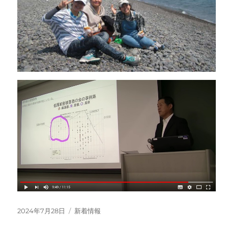
投
カ
2024年7月28日
新着情報
稿
テ