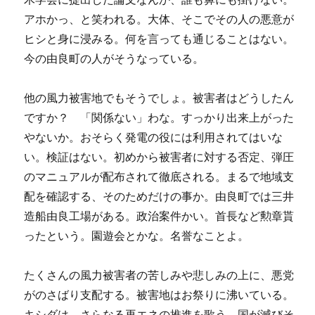
アホかっ、と笑われる。大体、そこでその人の悪意が
ヒシと身に浸みる。何を言っても通じることはない。
今の由良町の人がそうなっている。
他の風力被害地でもそうでしょ。被害者はどうしたん
ですか？ 「関係ない」わな。すっかり出来上がった
やないか。おそらく発電の役には利用されてはいな
い。検証はない。初めから被害者に対する否定、弾圧
のマニュアルが配布されて徹底される。まるで地域支
配を確認する、そのためだけの事か。由良町では三井
造船由良工場がある。政治案件かい。首長など勲章貰
ったという。園遊会とかな。名誉なことよ。
たくさんの風力被害者の苦しみや悲しみの上に、悪党
がのさばり支配する。被害地はお祭りに沸いている。
キシダは、さらなる再エネの推進を歌う。国が滅びそ