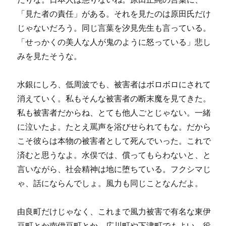
「見た者の責任」がある。それを見たのは原田氏だけ
じゃないだろう。同じ言葉を汐見先生も言っている。
「せっかくの美人な人が鬼のように怒っている」悲し
みを見たそうな。
水銀にしろ、低周波でも、被害者はボロボロにされて
消えていく。私もそんな被害者の断末魔を見てきた。
私も被害者だからね、とても他人ごとじゃない。一緒
に泣いたよ。たとえ罵声を浴びせられてもな。だから
こそ彼らは本物の被害者として死んでいった。これで
済むと思うなよ。水俣では、償ってもらわないと、と
言いながら、社会精神は地に堕ちている。フクシマじ
ゃ、話にならんでしょ。風力も同じことなんだよ。
由良町だけじゃなく、これまで風力被害で有名な東伊
豆町とか南伊豆町とか、広川町や下津町でもよい。役