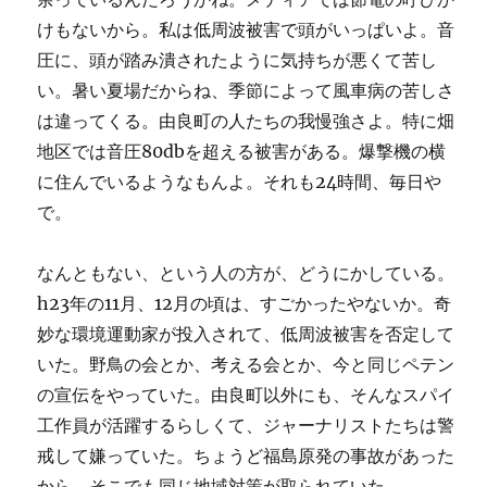
けもないから。私は低周波被害で頭がいっぱいよ。音
圧に、頭が踏み潰されたように気持ちが悪くて苦し
い。暑い夏場だからね、季節によって風車病の苦しさ
は違ってくる。由良町の人たちの我慢強さよ。特に畑
地区では音圧80dbを超える被害がある。爆撃機の横
に住んでいるようなもんよ。それも24時間、毎日や
で。
なんともない、という人の方が、どうにかしている。
h23年の11月、12月の頃は、すごかったやないか。奇
妙な環境運動家が投入されて、低周波被害を否定して
いた。野鳥の会とか、考える会とか、今と同じペテン
の宣伝をやっていた。由良町以外にも、そんなスパイ
工作員が活躍するらしくて、ジャーナリストたちは警
戒して嫌っていた。ちょうど福島原発の事故があった
から、そこでも同じ地域対策が取られていた。