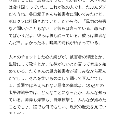
は凝り固まっていた。これが他の人でも、たぶんダメ
だろうね。谷口愛子さんら被害者に聞いてみたけど、
ボロクソに排除されていた。だから今、「風力の被害
など聞いたこともない」と彼らは言っている。怒られ
てばかりだよ。彼らは勝ち誇っている。彼らは勝者な
んだヨ。よかったネ。暗黒の時代が始まっている。
人々のチョットした心の綻びが、被害者の弾圧とか、
生贄にして殺すとか、法律がないとか言って暴走を始
めている。たくさんの風力被害者が苦しみながら死ん
だでしょ。それを笑いものにして踊って喜んだでし
ょ。普通では考えられない悪魔の儀式よ。1945年の
太平洋戦争では、どんなことになったか、みんな知っ
ている。原爆も爆撃も、自爆攻撃も、みんなが始めた
ことでしょ。謎でも何でもない。現実の歴史を見てい
るんだよ。