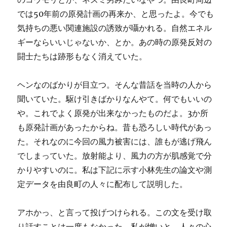
では50年前の原発計画の再来か、と思ったよ。今でも
気持ちの悪い関連施設の誘致が囁かれる。自然エネル
ギーならいいじゃないか、とか。あの時の原発反対の
闘士たちは跡形もなく消えていた。
ヘンなのばかりが目立つ。そんな昔話を当時の人から
聞いていた。駆け引きばかりなんやて。何でもいいの
や。これでよく原発が出来なかったものだよ。3か所
も原発計画があったからね。昔も恐ろしい時代があっ
た。それなのに今回の風力被害には、誰もが逃げ飛ん
でしまっていた。放射能より、風力の方が肌感覚で分
かりやすいのに。私は下記に示す小林先生の論文や測
定データを由良町の人々に配布して説明した。
アホかっ、と言って投げつけられる。この文を受け取
り話すことは一度もなかった。私が憎いと、人々の心