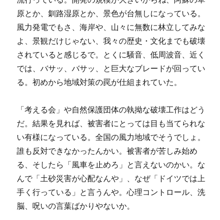
原とか、釧路湿原とか、景色が台無しになっている。
風力発電でもさ、海岸や、山々に無数に林立してみな
よ、景観だけじゃない、我々の歴史・文化までも破壊
されていると感じるで。とくに騒音、低周波音、近く
では、バサッ、バサッ、と巨大なブレードが回ってい
る。初めから地域対策の罠が仕組まれていた。
「考える会」や自然保護団体の執拗な破壊工作はどう
だ。結果を見れば、被害者にとっては目も当てられな
い有様になっている。全国の風力地域でそうでしょ。
誰も反対できなかったんかい。被害者が苦しみ始め
る、そしたら「風車を止めろ」と言えないのかい。な
んで「土砂災害が心配なんや」、なぜ「ドイツでは上
手く行っている」と言うんや。心理コントロール、洗
脳、呪いの言葉ばかりやないか。