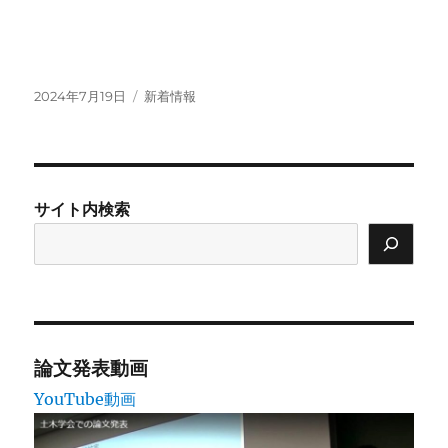
投
カ
2024年7月19日
新着情報
稿
テ
日:
ゴ
リ
ー
サイト内検索
論文発表動画
YouTube動画