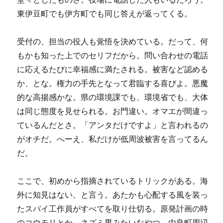
東伊豆町でも伊方町でも同じ答えが返ってくる。
受付の、担当の役人も覚悟を決めている。だって、何
もかも知った上でのセリフだから。問い合わせの電話
に応えるたびに幸福感に満たされる。被害など認める
か、とな。権力の手先となって君臨する喜びよ。悪魔
的な高揚感かな。県の環境課でも、環境省でも、大体
は同じ態度を見せられる。お門違い。オマエが間違っ
ているんだとさ。「アンタだけですよ」と言われるの
がオチだ。へーえ、私だけが低周波被害を言ってるん
だ。
ここで、初めから指摘されているトリックがある。海
外に知見はない、と言う。あたかも心配する風を装っ
たスパイ工作員がすべてを取り仕切る。原発計画の時
のコウモリとか、ネズミ男みたいなやつ。由良町周辺