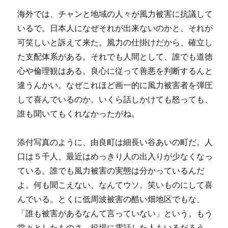
海外では、チャンと地域の人々が風力被害に抗議して
いるで。日本人になぜそれが出来ないのかと、それが
可笑しいと訴えて来た。風力の仕掛けだから、確立し
た支配体系がある。それでも人間として、誰でも道徳
心や倫理観はある。良心に従って善悪を判断するんと
違うんかい。なぜこれほど画一的に風力被害者を弾圧
して喜んでいるのか。いくら話しかけても怒っても、
誰も聞いてもくれなかったがね。
添付写真のように、由良町は細長い谷あいの町だ。人
口は５千人、最近はめっきり人の出入りが少なくなっ
ている。誰でも風力被害の実態は分かっているんだ
よ。何も聞こえない、なんてウソ。笑いものにして喜
んでいる。とくに低周波被害の酷い畑地区でもな、
「誰も被害があるなんて言っていない」という。もう
堂々としたものさ。役場に電話した人もいるだろう。