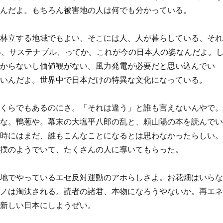
いんだよ。もちろん被害地の人は何でも分かっている。
が林立する地域でもよい、そこには人、人が暮らしている、そ
、サステナブル、ってか。これが今の日本人の姿なんだよ。
分からないし価値観がない。風力発電が必要だと思い込んでい
ないんだよ。世界中で日本だけの特異な文化になっている。
いくらでもあるのにさ。「それは違う」と誰も言えないんやで
わな。鴨葱や。幕末の大塩平八郎の乱と、頼山陽の本を読んで
の時にはまだ、誰もこんなことになるとは思わなかったらしい
相撲のようでいて、たくさんの人に導いてもらった。
各地でやっているエセ反対運動のアホらしさよ。お花畑はいら
モノは淘汰される。読者の諸君、本物になろうやないか。再エ
。新しい日本にしようぜい。