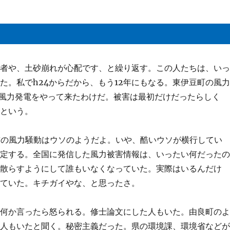
学者や、土砂崩れが心配です、と繰り返す。この人たちは、い
た。私でh24からだから、もう12年にもなる。東伊豆町の風
八の風力発電をやって来たわけだ。被害は最初だけだったらしく
るという。
前の風力騒動はウソのようだよ。いや、酷いウソが横行してい
否定する。全国に発信した風力被害情報は、いったい何だった
を散らすようにして誰もいなくなっていた。実際はいるんだけ
していた。キチガイやな、と思ったさ。
。何か言ったら怒られる。修士論文にした人もいた。由良町の
た人もいたと聞く。秘密主義だった。県の環境課、環境省など