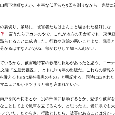
山県下津町なんか、有害な低周波を9回も測りながら、完璧に
々の裏切り、策略に、被害者たちはまんまと騙された格好にな
か
言うたらアカンのやで。これが地方の田舎町でも、東伊
、黙らせることに成功した。行政や政治の悪いことよな。議員
も分かるはずなんだがね。頬かむりして知らん顔かい。
れているから、被害地特有の敏感な反応があったと思う。ニー
e』、汐見文隆『左脳受容説』、ともにh19年の出版だ。これらの情報
害を訴えるものは精神疾患のもの」と明記する。同時に出された
のマニュアルがドツサリと書き込まれていた。
に雨戸を閉め切るとか、別の部屋に移動するとか、悲惨な被害
んなことしてまで風車を立てるんや、と思ったよ。愛知県でも
がっていた。だからさ、行政としたら、被害のあることは分か