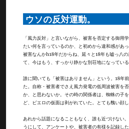
ウソの反対運動。
「風力反対」と言いながら、被害を否定する御用
たい何を言っているのか、と初めから違和感があっ
被害なんかh18年だからね、延々と18年も嘘っ
て、今はもう、すっかり静かな別荘地になってい
誰に聞いても「被害はありません」という。18年
た。自称・被害者でさえ風力発電の低周波被害を
か、と思わないか。その時の関係者は、蜘蛛の子
ど、ピエロの仮面は剥がれていた。とても醜い顔
あれから話題になることもなく、誰も近づけない
うにして、アンケートや、被害者の有様を記録し