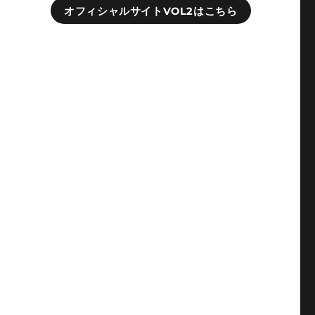
オフィシャルサイトVOL2はこちら
れ
し
。
い
。
な
ネ