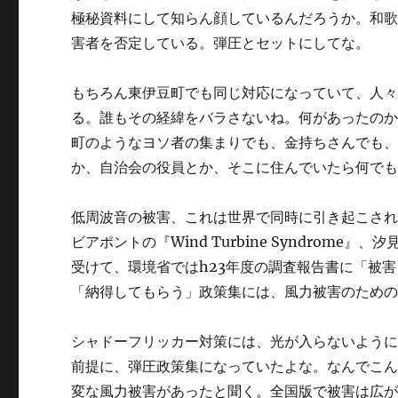
極秘資料にして知らん顔しているんだろうか。和歌
害者を否定している。弾圧とセットにしてな。
もちろん東伊豆町でも同じ対応になっていて、人
る。誰もその経緯をバラさないね。何があったの
町のようなヨソ者の集まりでも、金持ちさんでも
か、自治会の役員とか、そこに住んでいたら何で
低周波音の被害、これは世界で同時に引き起こさ
ビアポントの『Wind Turbine Syndrom
受けて、環境省ではh23年度の調査報告書に「被
「納得してもらう」政策集には、風力被害のため
シャドーフリッカー対策には、光が入らないよう
前提に、弾圧政策集になっていたよな。なんでこ
変な風力被害があったと聞く。全国版で被害は広