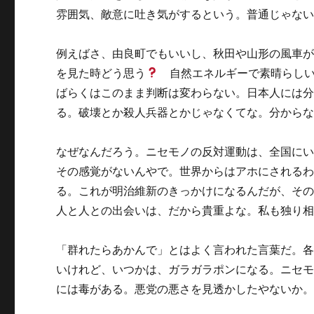
雰囲気、敵意に吐き気がするという。普通じゃな
例えばさ、由良町でもいいし、秋田や山形の風車
を見た時どう思う
自然エネルギーで素晴らしい
ばらくはこのまま判断は変わらない。日本人には
る。破壊とか殺人兵器とかじゃなくてな。分から
なぜなんだろう。ニセモノの反対運動は、全国に
その感覚がないんやで。世界からはアホにされる
る。これが明治維新のきっかけになるんだが、そ
人と人との出会いは、だから貴重よな。私も独り
「群れたらあかんで」とはよく言われた言葉だ。
いけれど、いつかは、ガラガラポンになる。ニセ
には毒がある。悪党の悪さを見透かしたやないか