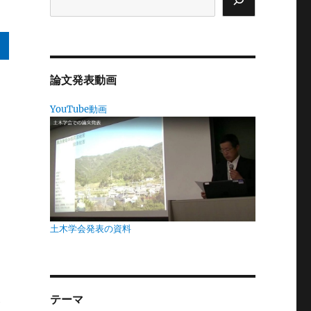
論文発表動画
っ
YouTube動画
力
の
土木学会発表の資料
よ
テーマ
が