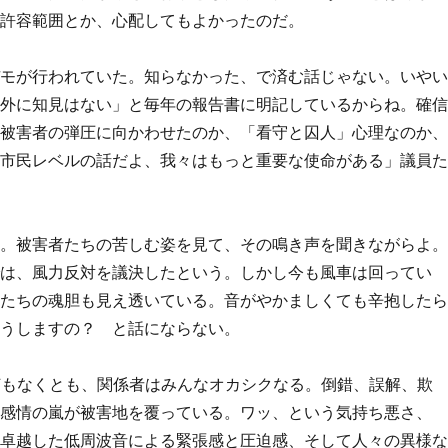
、許容範囲とか、心配してもよかったのだ。
デモが行われていた。知らなかった、で済む話じゃない。いや
海外に知見はない」と毎年の報告書に明記しているからね。確
、被害者の弾圧に向かわせたのか、「看守と囚人」心理なのか
の市民レベルの話だよ、我々はもっと重要な使命がある」議員
た。被害者たちの苦しむ姿を見て、その鳴き声を聞きながらよ
では、風力反対を議決したという。しかし今も風車は回ってい
家たちの魂胆も見え透いている。音がやかましくても辛抱した
どうしますの？ と話にならない。
何もなくとも、関係者はみんなオカシクなる。倒錯、誤解、欺
な感情の嵐が被害地を覆っている。ワッ、という気持ち悪さ、
、卓越した低周波音による緊張感と圧迫感、そして人々の異様