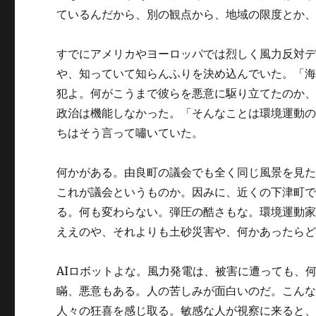
ているんだから、別の観点から、地域の限度とか
すでにアメリカやヨーロッパでは烈しく風力反対
や、知っていて知らんふりを決め込んでいた。「
犯よ。何がこうまで彼らを悪意に駆り立てたのか
政治は機能しなかった。「そんなことは環境運動
ちはそう言って嘯いていた。
何かがある。由良町の議会でも全く同じ風景を見
これが議会というものか。因みに、近くの下津町
る。何も変わらない。弾圧の酷さもな。環境運動
ええのや、それよりも土砂災害や、何かあったら
AIロボットよな。風力発電は、被害に遭っても、
瞞、悪意もある。人の苦しみが面白いのだ。こん
人々の狂喜を感じ取る。敏感な人が視察に来ると