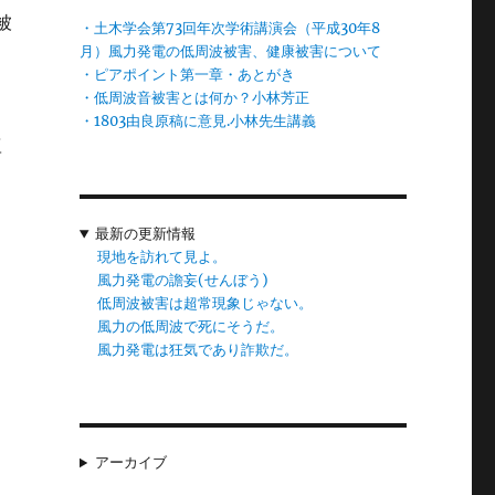
被
・土木学会第73回年次学術講演会（平成30年8
月）風力発電の低周波被害、健康被害について
・ピアポイント第一章・あとがき
・低周波音被害とは何か？小林芳正
・1803由良原稿に意見.小林先生講義
豆
と
最新の更新情報
現地を訪れて見よ。
ナ
風力発電の譫妄(せんぼう)
を
低周波被害は超常現象じゃない。
風力の低周波で死にそうだ。
風力発電は狂気であり詐欺だ。
を
大
アーカイブ
っ