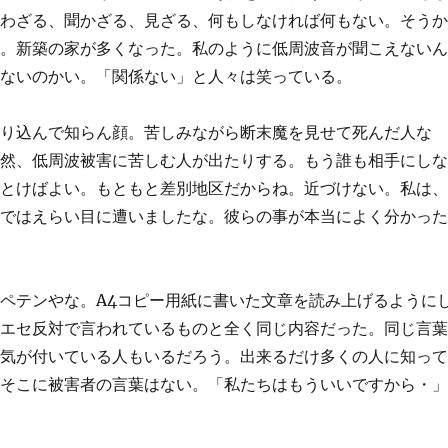
言わざる、聞かざる、見ざる、何もしなければ何もない。そう
る。新築の家が多くなった。私のように低周波音が聞こえない
はないのかい。「関係ない」と人々は笑っている。
黙り込んで知らん顔。苦しみながら断末魔を見せて死んだ人な
突然、低周波被害に苦しむ人が出たりする。もう誰も相手にし
っとけばよい。もともと差別地区だからね。近づけない。私は
判ではえらい目に遭いましたな。彼らの事が本当によく分かっ
ペテンやな。A4コピー用紙に書いた文章を読み上げるように
のエセ反対で言われているものと全く同じ内容だった。同じ言
は気が付いている人もいるだろう。出来るだけ多くの人に知っ
、そこに被害者の言葉はない。「私たちはもういいですから・