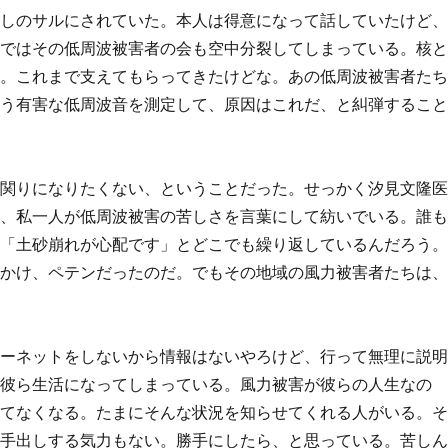
回しのサルにされていた。本人は得意になって話していたけど
今ではその低周波被害者の会も空中分裂してしまっている。核
よ。これまで支えてもらってきたけどな。あの低周波被害者た
もう有害な低周波音を測定して、原因はこれだ、と糾弾するこ
。関りになりたくない、ということだった。せっかく汐見文隆
今、私一人が低周波被害の苦しさを言葉にして紡いでいる。誰
そ「土砂崩れが心配です」とどこでも繰り返しているんだろう
っかけ、ペテンだったのだ。でもその地域の風力被害者たちは
ターネットをしないから情報はないやろけど、行って無理に説
が彼ら生活になってしまっている。風力被害が彼らの人生なの
えてなくなる。たまにそんな状況を知らせてくれる人がいる。
う手出しする気力もない。勝手にしたら、と思っている。苦し