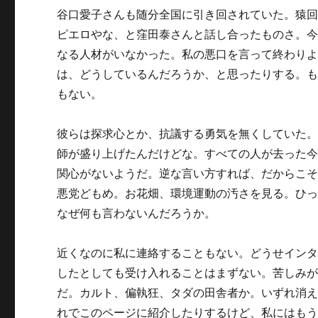
谷口愛子さんも随分全国に引き回されていた。猿
ピエロやな、と窪田泰さんと話し合ったものさ。
なる人材がいなかった。私の悪口を言って終わり
は、どうしているんだろうか、と思ったりする。
もない。
彼らは探求心とか、抗議する勇気を無くしていた
師が盛り上げたんだけどな。すべての人が去った
関心がないようだ。逆な言い方すれば、だからこ
悪党どもめ。お花畑、環境運動の汚さを見る。ひ
なぜ何も言わないんだろうか。
近くなのに私に連絡することもない。どうせイン
したとしても受け入れることはまずない。苦しみ
だ。カルト、偏執狂、タダの田舎者か。いずれ消
れでこのページに紹介したりするけど、私にはも