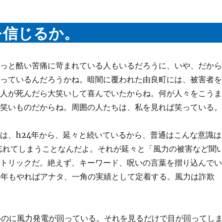
を信じるか。
もっと酷い苦痛に苛まれている人もいるだろうに、いや、だか
まっているんだろうかね。暗闇に覆われた由良町には、被害者
る人が死んだら大笑いして喜んでいたからね。何が人々をこう
は笑いものだからね。周囲の人たちは、私を見れば笑っている
は、h24年から、延々と続いているから、普通はこんな意識は
忘れてしまうことなんだよ。それが延々と「風力の被害など聞
理トリックだ。絶えず、キーワード、呪いの言葉を摺り込んで
0年もやればアナタ、一角の実績として定着する。風力は詐欺
のに風力発電が回っている。それを見るだけで目が回ってし