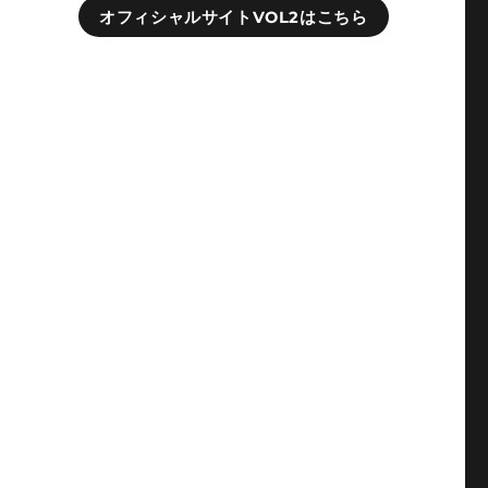
オフィシャルサイトVOL2はこちら
抗
な
て
心
盛
一