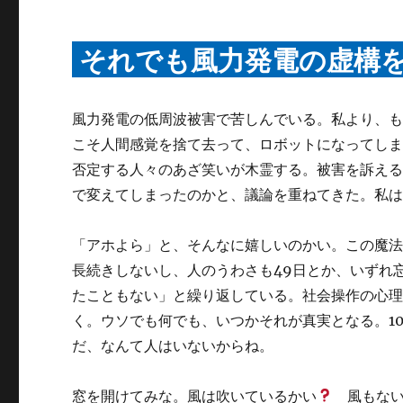
それでも風力発電の虚構
風力発電の低周波被害で苦しんでいる。私より、
こそ人間感覚を捨て去って、ロボットになってし
否定する人々のあざ笑いが木霊する。被害を訴え
で変えてしまったのかと、議論を重ねてきた。私
「アホよら」と、そんなに嬉しいのかい。この魔法
長続きしないし、人のうわさも49日とか、いずれ
たこともない」と繰り返している。社会操作の心
く。ウソでも何でも、いつかそれが真実となる。1
だ、なんて人はいないからね。
窓を開けてみな。風は吹いているかい
風もない