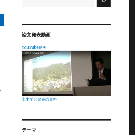
論文発表動画
ら
YouTube動画
を
ま
。
い
い
土木学会発表の資料
テーマ
ま