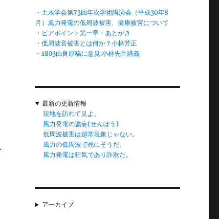
か
・土木学会第73回年次学術講演会（平成30年8
ん
月）風力発電の低周波被害、健康被害について
・ピアポイント第一章・あとがき
・低周波音被害とは何か？小林芳正
・1803由良原稿に意見.小林先生講義
な
、
最新の更新情報
た
現地を訪れて見よ。
風力発電の譫妄(せんぼう)
低周波被害は超常現象じゃない。
風力の低周波で死にそうだ。
し
風力発電は狂気であり詐欺だ。
葉
て
」
アーカイブ