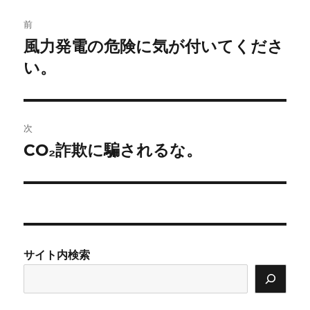
ー
投
前
稿
風力発電の危険に気が付いてくださ
前
の
い。
ナ
投
ビ
稿:
ゲ
次
CO₂詐欺に騙されるな。
次
ー
の
シ
投
稿:
ョ
ン
サイト内検索