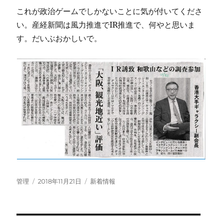
これが政治ゲームでしかないことに気が付いてくださ
い。産経新聞は風力推進でIR推進で、何やと思いま
す。だいぶおかしいで。
投
投
カ
管理
2018年11月21日
新着情報
稿
稿
テ
者
日:
ゴ
リ