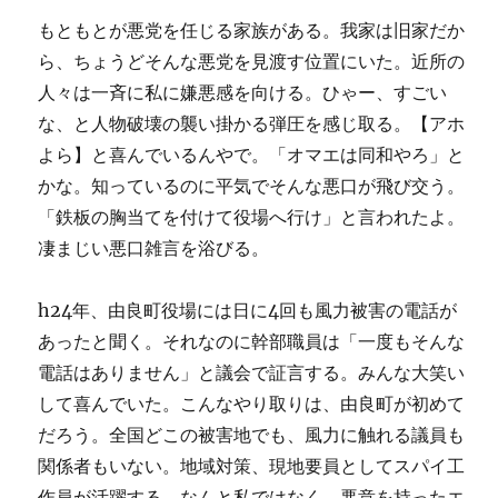
もともとが悪党を任じる家族がある。我家は旧家だか
ら、ちょうどそんな悪党を見渡す位置にいた。近所の
人々は一斉に私に嫌悪感を向ける。ひゃー、すごい
な、と人物破壊の襲い掛かる弾圧を感じ取る。【アホ
よら】と喜んでいるんやで。「オマエは同和やろ」と
かな。知っているのに平気でそんな悪口が飛び交う。
「鉄板の胸当てを付けて役場へ行け」と言われたよ。
凄まじい悪口雑言を浴びる。
h24年、由良町役場には日に4回も風力被害の電話が
あったと聞く。それなのに幹部職員は「一度もそんな
電話はありません」と議会で証言する。みんな大笑い
して喜んでいた。こんなやり取りは、由良町が初めて
だろう。全国どこの被害地でも、風力に触れる議員も
関係者もいない。地域対策、現地要員としてスパイ工
作員が活躍する。なんと私ではなく、悪意を持ったエ