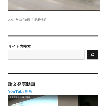
投
カ
2024年10月8日
新着情報
稿
テ
日:
ゴ
リ
ー
サイト内検索
論文発表動画
YouTube動画