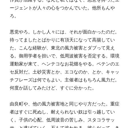
ージェントが人々の心をつかんでいた。他所もんや
ろ。
悪党やろ。しかし人々には、それが面白かったのだ。
待ってましたとばかりに有頂天になって高揚してい
た。こんな経験が、東北の風力被害とダブって見え
る。御用学者を担いで、低周波被害を否定する。環境
運動家が来て、ヘンテコなお花畑をやる。ペテンのエ
セ反対だ。土砂災害とか、エコなのか、とか、キャッ
チフレーズは何でもよい。主催者はもちろん風力だ。
何度か話してみたけど、すぐに分かった。
由良町や、他の風力被害地と同じやり方だった。重症
者はすぐに死ぬし、耐えられない奴は引っ越してい
く。子供の心配、低周波音の苦しみ、スタコラサッ
サ、と逃げていく。石もて追われる。彼らだって、き