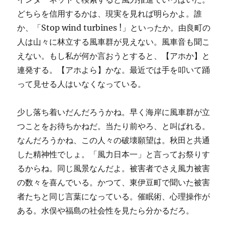
どちらを信用するかは、現実を見れば明らかよ。誰
か、「Stop wind turbines !」といったか。由良町の
人は山々に林立する風車群が見えない。風車音も聞こ
えない。もし私が何か言おうとすると、【アホか】と
連発する。【アホよら】かな。最近では手を叩いて踊
って見せる人はいなくなっている。
少し落ち着いだんだろうかね。早く海岸に風車群が立
つことをお待ちかねだ。当たり前やろ、と叫ばれる。
なんだろうかね、この人々の破壊願望は。秋田と共通
した精神性でしょ。「風力日本一」と言ってお祭りす
るからね。同じ風景なんだよ。被害者でさえ風力被害
の数々を喜んでいる。かつて、東伊豆町で聞いた被害
者たちと同じ言葉になっている。催眠術、心理操作が
ある。水俣や福島の社会性を見たら分かるだろ。