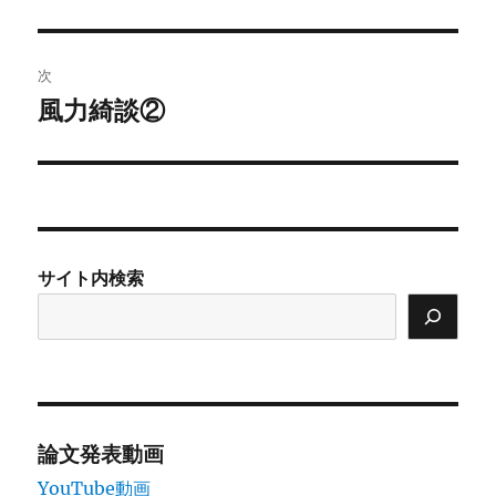
投
ビ
稿:
ゲ
次
風力綺談②
次
ー
の
シ
投
稿:
ョ
ン
サイト内検索
論文発表動画
YouTube動画