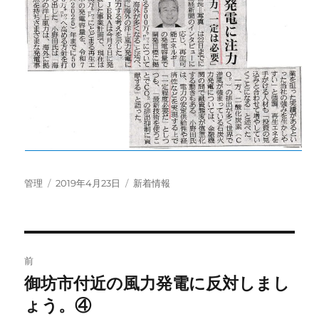
投
投
カ
管理
2019年4月23日
新着情報
稿
稿
テ
者
日:
ゴ
リ
ー
投
前
稿
御坊市付近の風力発電に反対しまし
前
の
ょう。④
ナ