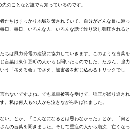
の先のことなど誰でも知っているのです。
被害者たちはすっかり地域対策されていて、自分がどんな目に遭
。毎日、毎日、いろんな人、いろんな話で繰り返し弾圧される
私たちは風力発電の建設に協力していきます」このような言葉
同じ言葉は東伊豆町の人からも聞いたものでした。たぶん、強
かいう「考える会」でさえ、被害者を封じ込めるトリックでし
は言わないですよね。でも風車被害を受けて、弾圧が繰り返さ
ます。私は何人もの人から泣きながら叫ばれました。
くない」とか、「こんなになるとは思わなかった」とか、「何
くさんの言葉を聞きました。そして重症の人から順次、亡くな