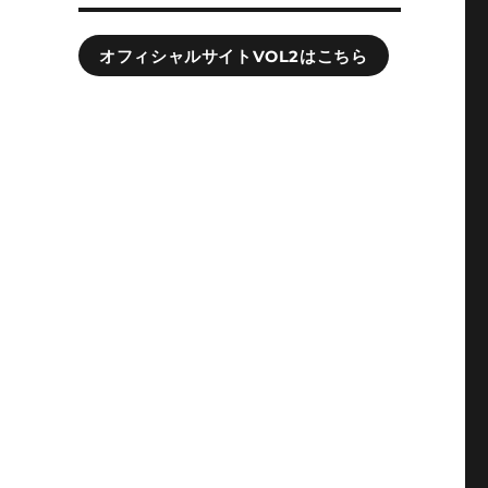
オフィシャルサイトVOL2はこちら
っ
と
を
力
れ
と
っ