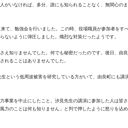
る人がいなければ、多分、誰にも知られることなく、無関心の
区に来て、勉強会を行いました。この時、役場職員が参加者をす
わらないように弾圧しました。熾烈な対策だったようです。
とさえ知りませんでした。何でも秘密だったのです。後日、由
らされることはありませんでした。
見先生という低周波被害を研究している方がいて、由良町にも講
風力事業を中止にしたこと。汐見先生の講演に参加した人は皆
「風力のことは何も知りません」と判で押したように怒りを込