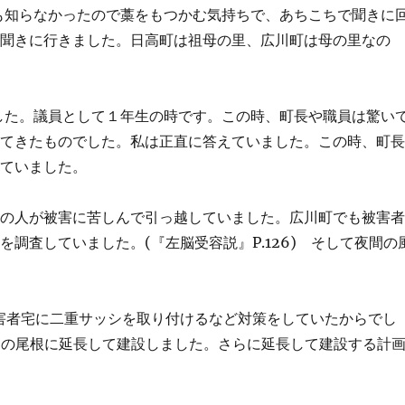
何も知らなかったので藁をもつかむ気持ちで、あちこちで聞きに
も聞きに行きました。日高町は祖母の里、広川町は母の里なの
ました。議員として１年生の時です。この時、町長や職員は驚い
いてきたものでした。私は正直に答えていました。この時、町
していました。
家の人が被害に苦しんで引っ越していました。広川町でも被害
調査していました。(『左脳受容説』P.126) そして夜間の
基で被害者宅に二重サッシを取り付けるなど対策をしていたからでし
を山々の尾根に延長して建設しました。さらに延長して建設する計