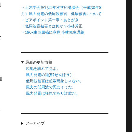
回
・土木学会第73回年次学術講演会（平成30年8
月）風力発電の低周波被害、健康被害について
・ピアポイント第一章・あとがき
・低周波音被害とは何か？小林芳正
・1803由良原稿に意見.小林先生講義
て
長
最新の更新情報
現地を訪れて見よ。
者
風力発電の譫妄(せんぼう)
風
低周波被害は超常現象じゃない。
風力の低周波で死にそうだ。
風力発電は狂気であり詐欺だ。
画
アーカイブ