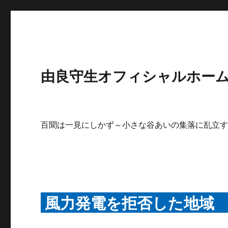
由良守生オフィシャルホームペ
百聞は一見にしかず～小さな谷あいの集落に乱立
風力発電を拒否した地域