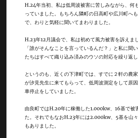
H.24年当初、私は低周波被害に苦しみながら、
っていました。もちろん隣町の日高町や広川町へ
で、わりと気軽に聞いてまわりました。
H.23年12月議会で、私は初めて風力被害を訴え
「誰がそんなことを言っているんだ？」と私に聞
たちはすべて織り込み済みのウソの対応を繰り返
というのも、近くの下津町では、すでに２軒の農
が汐見先生に来てもらって、低周波測定をして原因を
車停止をしていました。
由良町ではH.20年に稼働した1.000kw、16
た。それでもなおH.23年には2.000kw、5基
もありました。