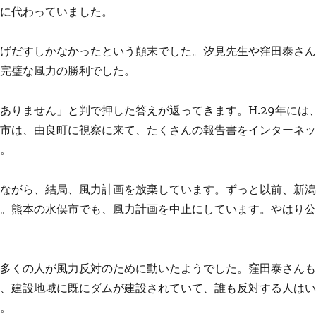
葉に代わっていました。
逃げだすしかなかったという顛末でした。汐見先生や窪田泰さ
。完璧な風力の勝利でした。
ありません」と判で押した答えが返ってきます。H.29年には
上市は、由良町に視察に来て、たくさんの報告書をインターネ
す。
りながら、結局、風力計画を放棄しています。ずっと以前、新
す。熊本の水俣市でも、風力計画を中止にしています。やはり
。多くの人が風力反対のために動いたようでした。窪田泰さん
は、建設地域に既にダムが建設されていて、誰も反対する人は
た。