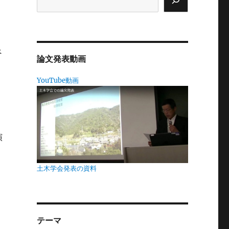
ま
べ
論文発表動画
YouTube動画
良
演
土木学会発表の資料
さ
め
テーマ