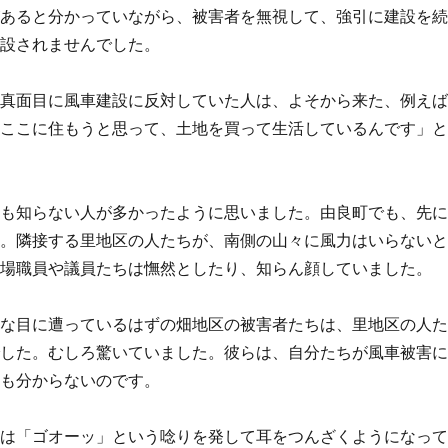
があると分かっていながら、被害者を無視して、強引に建設を
建設されませんでした。
も真面目に風車建設に反対していた人は、よそから来た、例え
、ここに住もうと思って、土地を買って生活しているんです」
かも知らない人が多かったように思いました。由良町でも、先
た。隣接する里地区の人たちが、南側の山々に風力はいらない
、役場職員や議員たちは憮然としたり、知らん顔していました。
惨な目に遭っているはずの畑地区の被害者たちは、里地区の人
でした。むしろ驚いていました。彼らは、自分たちが風車被害
かも分からないのです。
日は「ゴオーッ」という唸りを発して耳をつんざくようになっ