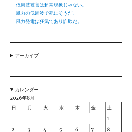
低周波被害は超常現象じゃない。
風力の低周波で死にそうだ。
風力発電は狂気であり詐欺だ。
アーカイブ
カレンダー
2026年8月
日
月
火
水
木
金
土
1
2
3
4
5
6
7
8