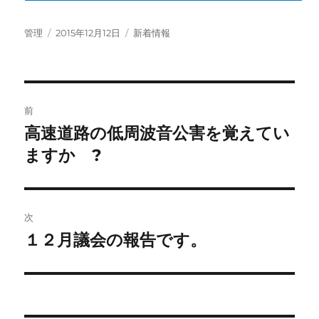
投
投
カ
管理
2015年12月12日
新着情報
稿
稿
テ
者
日:
ゴ
リ
ー
投
前
稿
高速道路の低周波音公害を覚えてい
前
の
ますか ?
ナ
投
ビ
稿:
ゲ
次
１２月議会の報告です。
次
ー
の
シ
投
稿:
ョ