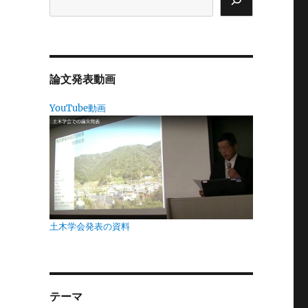
神
ち
論文発表動画
YouTube動画
し
土木学会発表の資料
テーマ