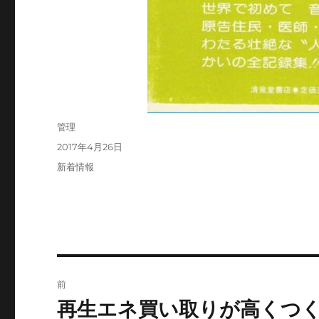
投
管理
稿
投
2017年4月26日
者
稿
カ
新着情報
日:
テ
ゴ
リ
ー
投
前
稿
再生エネ買い取りが高くつ
前