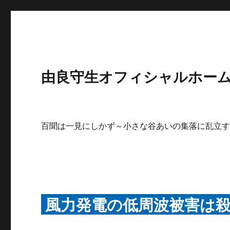
由良守生オフィシャルホームペ
百聞は一見にしかず～小さな谷あいの集落に乱立
風力発電の低周波被害は