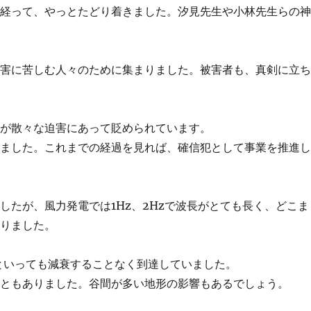
上経って、やっとたどり着きました。汐見先生や小林先生らの
被害に苦しむ人々のために集まりました。被害者も、真剣に立
人が散々な迫害にあって貶められています。
いました。これまでの経過を見れば、確信犯として事業を推進
したが、風力発電では1Hz、2Hzで波長がとても長く、どこま
ありました。
、といっても減衰することなく到達していました。
こともありました。谷間が多い地形の影響もあるでしょう。