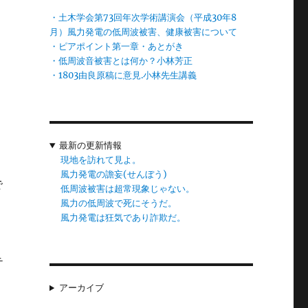
・土木学会第73回年次学術講演会（平成30年8
月）風力発電の低周波被害、健康被害について
・ピアポイント第一章・あとがき
・低周波音被害とは何か？小林芳正
言
・1803由良原稿に意見.小林先生講義
し
最新の更新情報
現地を訪れて見よ。
風力発電の譫妄(せんぼう)
で
低周波被害は超常現象じゃない。
風力の低周波で死にそうだ。
風力発電は狂気であり詐欺だ。
テ
アーカイブ