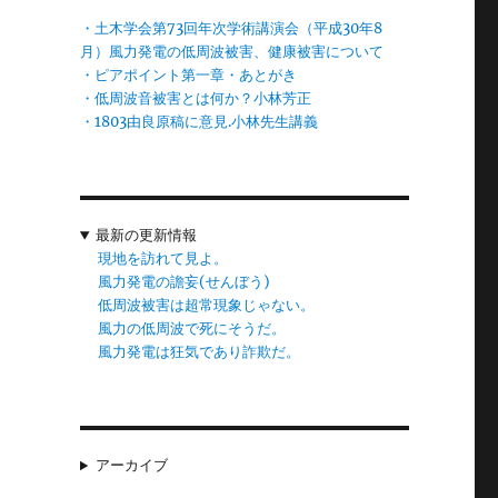
ゃ
・土木学会第73回年次学術講演会（平成30年8
な
月）風力発電の低周波被害、健康被害について
・ピアポイント第一章・あとがき
・低周波音被害とは何か？小林芳正
・1803由良原稿に意見.小林先生講義
最新の更新情報
現地を訪れて見よ。
風力発電の譫妄(せんぼう)
低周波被害は超常現象じゃない。
風力の低周波で死にそうだ。
風力発電は狂気であり詐欺だ。
アーカイブ