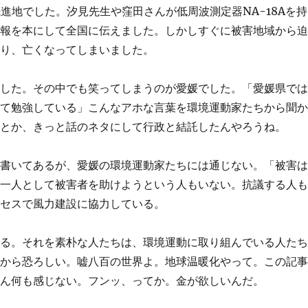
進地でした。汐見先生や窪田さんが低周波測定器NA-18Aを持
情報を本にして全国に伝えました。しかしすぐに被害地域から
たり、亡くなってしまいました。
ました。その中でも笑ってしまうのが愛媛でした。「愛媛県で
って勉強している」こんなアホな言葉を環境運動家たちから聞
会とか、きっと話のネタにして行政と結託したんやろうね。
と書いてあるが、愛媛の環境運動家たちには通じない。「被害
誰一人として被害者を助けようという人もいない。抗議する人
アセスで風力建設に協力している。
入る。それを素朴な人たちは、環境運動に取り組んでいる人た
だから恐ろしい。嘘八百の世界よ。地球温暖化やって。この記
ぶん何も感じない。フンッ、ってか。金が欲しいんだ。