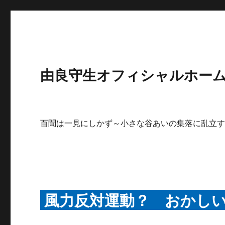
由良守生オフィシャルホームペ
百聞は一見にしかず～小さな谷あいの集落に乱立
風力反対運動？ おかし