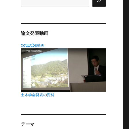
迫
論文発表動画
は
か
YouTube動画
は
も
土木学会発表の資料
ち
事
テーマ