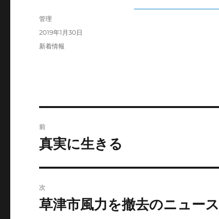
投
管理
稿
投
2019年1月30日
者
稿
カ
新着情報
日:
テ
ゴ
リ
ー
投
前
稿
真実に生きる
前
の
ナ
投
ビ
稿:
次
ゲ
草津市風力を撤去のニュー
次
の