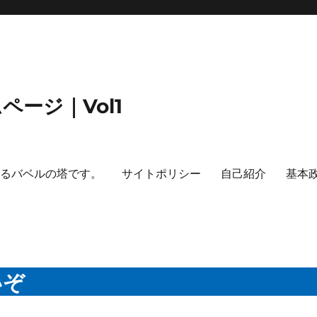
ージ｜Vol1
するバベルの塔です。
サイトポリシー
自己紹介
基本
いぞ