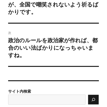
の
が、全国で嘲笑されないよう祈るば
ナ
投
かりです。
ビ
稿:
ゲ
次
ー
政治のルールを政治家が作れば、都
次
シ
の
合のいい法ばかりになっちゃいま
投
ョ
すね。
稿:
ン
サイト内検索