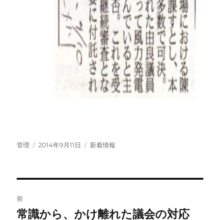
投
投
カ
管理
2014年9月11日
新着情報
稿
稿
テ
者
日:
ゴ
リ
ー
投
前
稿
常識から、かけ離れた議会の対応
前