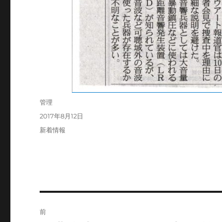
投
管理
稿
投
2017年8月12日
者
稿
カ
新着情報
日:
テ
ゴ
リ
ー
投
前