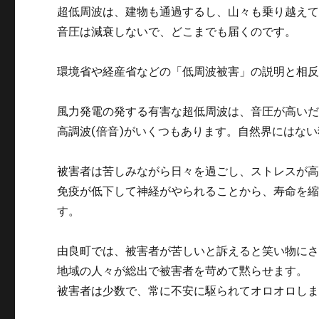
超低周波は、建物も通過するし、山々も乗り越え
音圧は減衰しないで、どこまでも届くのです。
環境省や経産省などの「低周波被害」の説明と相
風力発電の発する有害な超低周波は、音圧が高い
高調波(倍音)がいくつもあります。自然界にはな
被害者は苦しみながら日々を過ごし、ストレスが
免疫が低下して神経がやられることから、寿命を
す。
由良町では、被害者が苦しいと訴えると笑い物に
地域の人々が総出で被害者を苛めて黙らせます。
被害者は少数で、常に不安に駆られてオロオロし