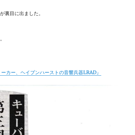
。
れが裏目に出ました。
す。
ーカー、ヘイブンハーストの音響兵器LRAD』