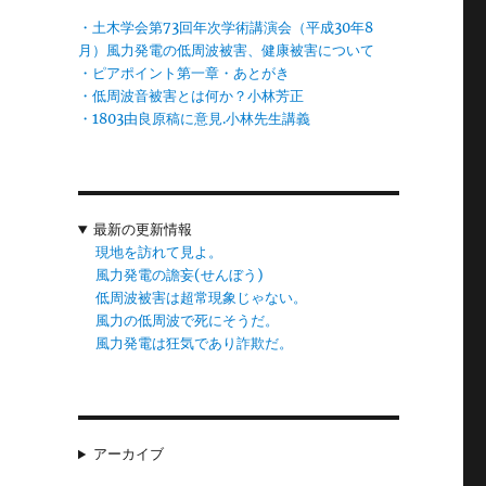
・土木学会第73回年次学術講演会（平成30年8
月）風力発電の低周波被害、健康被害について
・ピアポイント第一章・あとがき
・低周波音被害とは何か？小林芳正
・1803由良原稿に意見.小林先生講義
最新の更新情報
現地を訪れて見よ。
風力発電の譫妄(せんぼう)
低周波被害は超常現象じゃない。
風力の低周波で死にそうだ。
風力発電は狂気であり詐欺だ。
アーカイブ