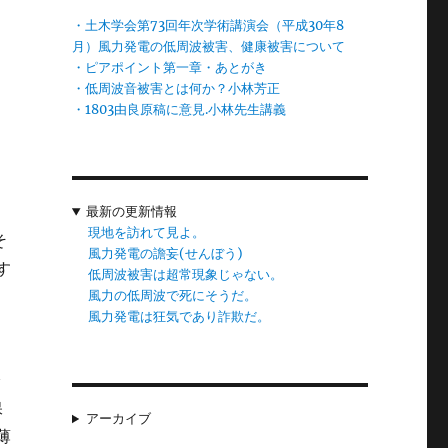
れ
・土木学会第73回年次学術講演会（平成30年8
月）風力発電の低周波被害、健康被害について
・ピアポイント第一章・あとがき
・低周波音被害とは何か？小林芳正
。
・1803由良原稿に意見.小林先生講義
。
最新の更新情報
現地を訪れて見よ。
そ
風力発電の譫妄(せんぼう)
す
低周波被害は超常現象じゃない。
期
風力の低周波で死にそうだ。
風力発電は狂気であり詐欺だ。
で
保
アーカイブ
薄