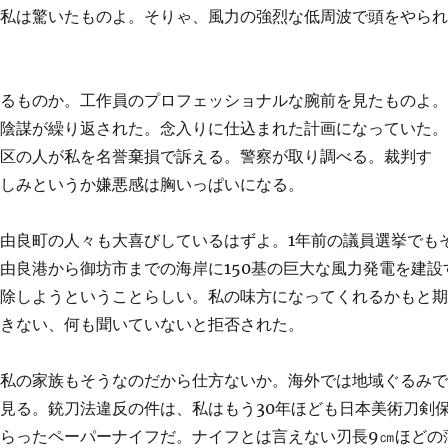
と私は驚いたものよ。そりゃ、風力の強烈な低周波で頭をやら
きるものか。工作員のプロフェッショナルな腕前を見たものよ
の陰謀が繰り返された。念入りに仕込まれた計画になっていた
地区の人が私を名誉棄損で訴える。警察が取り調べる。裁判す
憎しみというか嫌悪感は胸いっぱいになる。
由良町の人々も大喜びしているはずよ。1年前の議員選挙でも
由良港から御坊市までの海岸に150基の巨大な風力発電を建設
排除しようということらしい。私の味方になってくれるかもと
できない、何も聞いていないと拒否された。
、私の家族もそうなのだから仕方ないか。海外では地域ぐるみ
見る。銃刀法違反の件は、私はもう30年ほども日本美術刀剣
らったペーパーナイフだ。ナイフとは言えない刃長9㎝ほどの