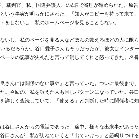
検事、裁判官、私、国選弁護人、の4名で審理が進められた。原告
、という事実が明らかにされた。「知人がコピーを持って来て
ットをしないし、私のホームページを見ることもない。
わないし、私のページを見る人などほんの数えるほどの人に限
もいるだろうか。谷口愛子さんもそうだったが、彼女はインタ
のページの記事が失礼だと言って消してくれと怒ってきた。名
由良さんには関係のない事や」と言っていた。ついに最後まで
った。今回の、私を訴えた人も同じパターンになっていた。谷
ジを詳しく査読していて、「使える」と判断した時に関係者に
りは谷口さんからの電話であった。途中、様々な出来事があっ
の谷口さんが、私が訪ねていくと「出ていけっ」と怒鳴りつけ