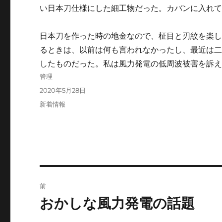
い日本刀仕様にした細工物だった。カバンに入れ
日本刀を作った時の地金なので、柾目と刃紋を楽
るときは、以前は何も言われなかったし、最近は
したものだった。私は風力発電の低周波被害を訴
投
管理
稿
投
2020年5月28日
者
稿
カ
新着情報
日:
テ
ゴ
リ
ー
投
前
稿
おかしな風力発電の話題
前
の
ナ