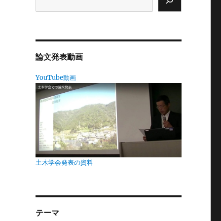
、
論文発表動画
ら
ー
YouTube動画
誉
、
口
知
土木学会発表の資料
た
テーマ
る