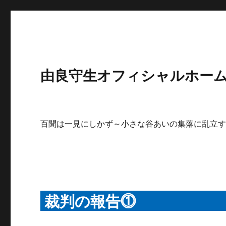
由良守生オフィシャルホームペ
百聞は一見にしかず～小さな谷あいの集落に乱立
裁判の報告⓵