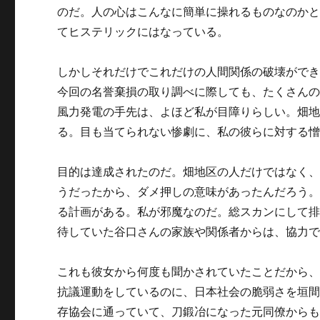
のだ。人の心はこんなに簡単に操れるものなのか
てヒステリックにはなっている。
しかしそれだけでこれだけの人間関係の破壊がで
今回の名誉棄損の取り調べに際しても、たくさん
風力発電の手先は、よほど私が目障りらしい。畑
る。目も当てられない惨劇に、私の彼らに対する
目的は達成されたのだ。畑地区の人だけではなく、
うだったから、ダメ押しの意味があったんだろう。
る計画がある。私が邪魔なのだ。総スカンにして
待していた谷口さんの家族や関係者からは、協力
これも彼女から何度も聞かされていたことだから
抗議運動をしているのに、日本社会の脆弱さを垣間
存協会に通っていて、刀鍛冶になった元同僚からも