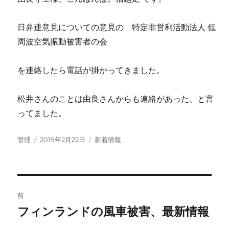
日弁連意見についての意見の 特定非営利活動法人 低
周波空気振動被害者の会
を連絡したら電話が掛かってきました。
松井さんのことは由良さんからも連絡があった、と言
ってました。
投
投
カ
管理
2019年2月22日
新着情報
稿
稿
テ
者
日:
ゴ
リ
ー
投
前
稿
フィンランドの風車被害、最新情報
前
の
ナ