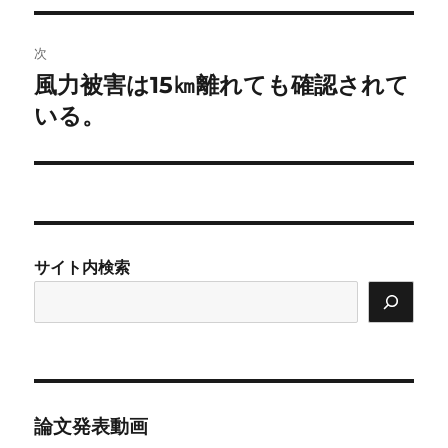
投
ビ
稿:
次
ゲ
風力被害は15㎞離れても確認されて
次
の
いる。
ー
投
シ
稿:
ョ
ン
サイト内検索
論文発表動画