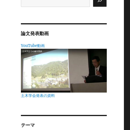
う
論文発表動画
に
YouTube動画
し
土木学会発表の資料
あ
テーマ