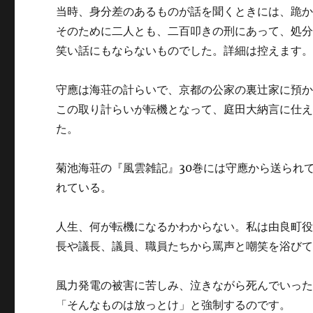
当時、身分差のあるものが話を聞くときには、跪
そのために二人とも、二百叩きの刑にあって、処
笑い話にもならないものでした。詳細は控えます
守應は海荘の計らいで、京都の公家の裏辻家に預
この取り計らいが転機となって、庭田大納言に仕
た。
菊池海荘の『風雲雑記』30巻には守應から送られ
れている。
人生、何が転機になるかわからない。私は由良町役
長や議長、議員、職員たちから罵声と嘲笑を浴び
風力発電の被害に苦しみ、泣きながら死んでいっ
「そんなものは放っとけ」と強制するのです。