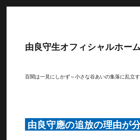
由良守生オフィシャルホームペ
百聞は一見にしかず～小さな谷あいの集落に乱立
由良守應の追放の理由が