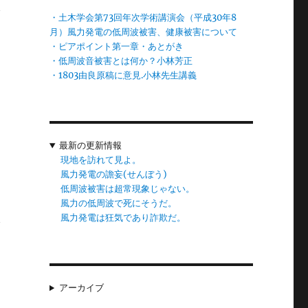
で
・土木学会第73回年次学術講演会（平成30年8
月）風力発電の低周波被害、健康被害について
・ピアポイント第一章・あとがき
・低周波音被害とは何か？小林芳正
・1803由良原稿に意見.小林先生講義
。
最新の更新情報
現地を訪れて見よ。
分
風力発電の譫妄(せんぼう)
低周波被害は超常現象じゃない。
風力の低周波で死にそうだ。
風力発電は狂気であり詐欺だ。
で
見
アーカイブ