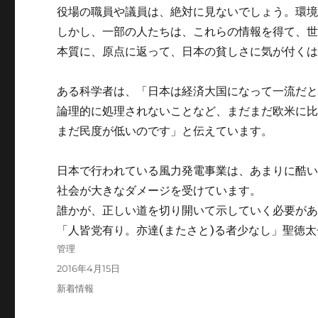
役場の職員や議員は、絶対に見ないでしょう。環
しかし、一部の人たちは、これらの情報を得て、
本質に、原点に返って、日本の貧しさに気が付く
ある科学者は、「日本は経済大国になって一流だ
論理的に処理されないことなど、まだまだ欧米に
まだ民度が低いのです」と伝えています。
日本で行われている風力発電事業は、あまりに酷
社会が大きなダメージを受けています。
誰かが、正しい道を切り開いて示していく必要が
「人皆党有り。亦達(またさと)る者少なし」聖徳太
投
管理
稿
投
2016年4月15日
者
稿
カ
新着情報
日:
テ
ゴ