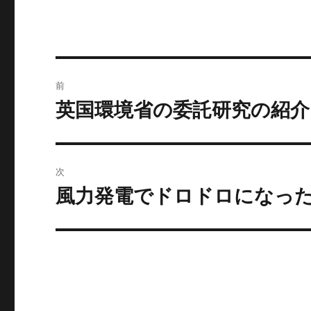
リ
ー
投
前
稿
英国環境省の委託研究の紹介
前
の
ナ
投
ビ
稿:
次
ゲ
風力発電でドロドロになっ
次
の
ー
投
シ
稿:
ョ
ン