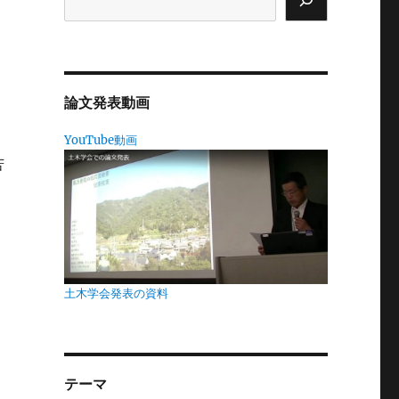
に
論文発表動画
YouTube動画
苦
。
く
土木学会発表の資料
に
テーマ