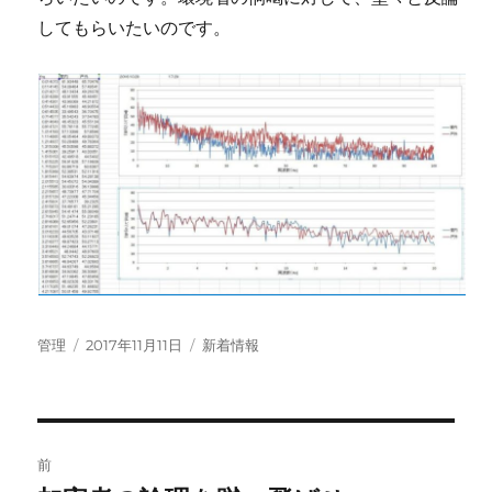
してもらいたいのです。
投
投
カ
管理
2017年11月11日
新着情報
稿
稿
テ
者
日:
ゴ
リ
ー
投
前
稿