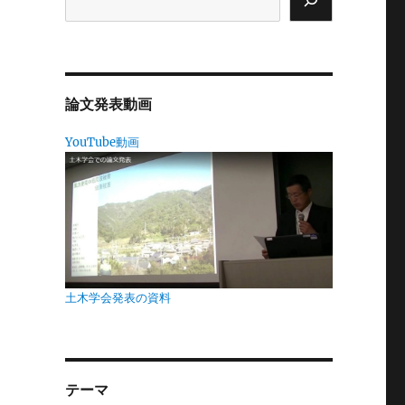
フ
人
論文発表動画
は
道
YouTube動画
代
と
土木学会発表の資料
、
だ
テーマ