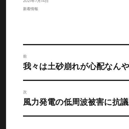
投
2021年7月14日
者
稿
カ
新着情報
日:
テ
ゴ
リ
ー
投
前
稿
我々は土砂崩れが心配なん
前
の
ナ
投
ビ
稿:
次
ゲ
風力発電の低周波被害に抗議
次
の
ー
投
シ
稿: