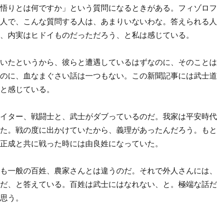
「悟りとは何ですか」という質問になるときがある。フィゾロ
本人で、こんな質問する人は、あまりいないわな。答えられる
も、内実はヒドイものだっただろう、と私は感じている。
ていたというから、彼らと遭遇しているはずなのに、そのこと
うのに、血なまぐさい話は一つもない。この新聞記事には武士
、と感じている。
ァイター、戦闘士と、武士がダブっているのだ。我家は平安時
った。戦の度に出かけていたから、義理があったんだろう。も
木正成と共に戦った時には由良姓になっていた。
うも一般の百姓、農家さんとは違うのだ。それで外人さんには
師だ、と答えている。百姓は武士にはなれない、と。極端な話
と思う。