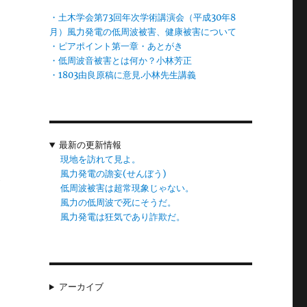
に
・土木学会第73回年次学術講演会（平成30年8
て
月）風力発電の低周波被害、健康被害について
・ピアポイント第一章・あとがき
・低周波音被害とは何か？小林芳正
・1803由良原稿に意見.小林先生講義
と
ど
最新の更新情報
現地を訪れて見よ。
れ
風力発電の譫妄(せんぼう)
が
低周波被害は超常現象じゃない。
風力の低周波で死にそうだ。
風力発電は狂気であり詐欺だ。
アーカイブ