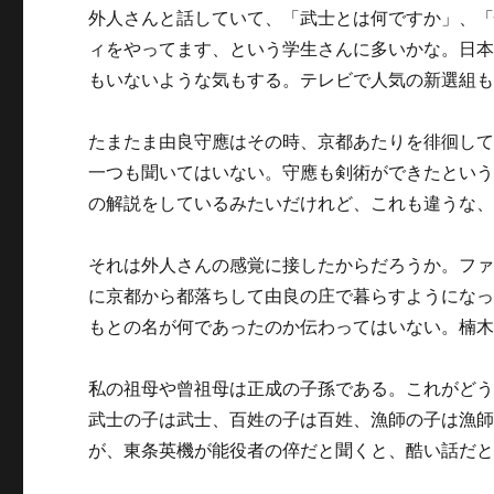
外人さんと話していて、「武士とは何ですか」、
ィをやってます、という学生さんに多いかな。日
もいないような気もする。テレビで人気の新選組
たまたま由良守應はその時、京都あたりを徘徊し
一つも聞いてはいない。守應も剣術ができたとい
の解説をしているみたいだけれど、これも違うな
それは外人さんの感覚に接したからだろうか。フ
に京都から都落ちして由良の庄で暮らすようにな
もとの名が何であったのか伝わってはいない。楠
私の祖母や曾祖母は正成の子孫である。これがど
武士の子は武士、百姓の子は百姓、漁師の子は漁
が、東条英機が能役者の倅だと聞くと、酷い話だ