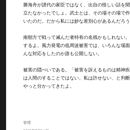
勝海舟が譜代の家臣ではなく、出自の怪しい話を
立たなかったでしょ。武士とは、その場その場で
いたのだ。だから私には妙な差別心があるんだろ
南朝方で戦って滅んだ者特有の名残かもしれない
するよ。風力発電の低周波被害では、いろんな場
んな対応をしたのか誰も公開しない。
被害の隠ぺいである。「被害を訴えるものは精神
は人間のすることではない。私は許せない、と判
やっと分かってきたよ。
投
管理
稿