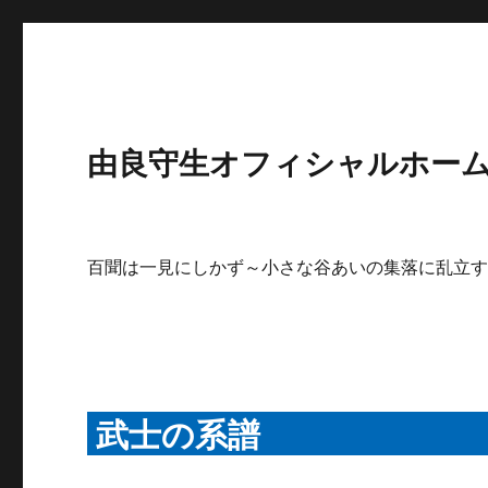
由良守生オフィシャルホームペ
百聞は一見にしかず～小さな谷あいの集落に乱立
武士の系譜