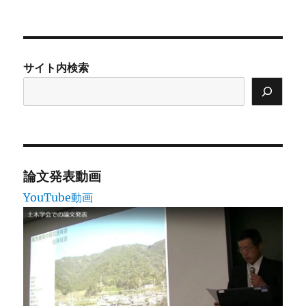
投
シ
稿:
ョ
サイト内検索
ン
論文発表動画
YouTube動画