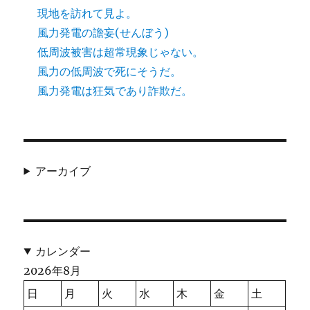
現地を訪れて見よ。
風力発電の譫妄(せんぼう)
低周波被害は超常現象じゃない。
風力の低周波で死にそうだ。
風力発電は狂気であり詐欺だ。
アーカイブ
カレンダー
2026年8月
日
月
火
水
木
金
土