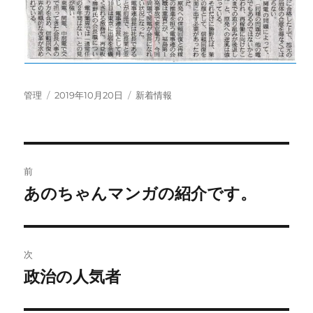
投
投
カ
管理
2019年10月20日
新着情報
稿
稿
テ
者
日:
ゴ
リ
ー
投
前
稿
あのちゃんマンガの紹介です。
前
の
ナ
投
ビ
稿:
次
ゲ
政治の人気者
次
の
ー