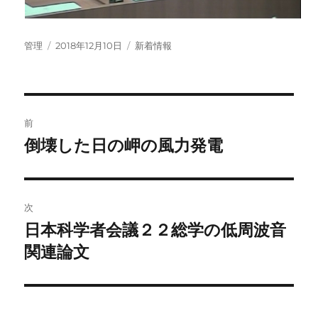
投
投
カ
管理
2018年12月10日
新着情報
稿
稿
テ
者
日:
ゴ
リ
ー
投
前
稿
倒壊した日の岬の風力発電
前
の
ナ
投
ビ
稿:
次
ゲ
日本科学者会議２２総学の低周波音
次
の
関連論文
ー
投
シ
稿: