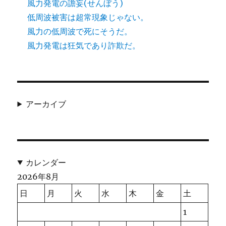
風力発電の譫妄(せんぼう)
低周波被害は超常現象じゃない。
風力の低周波で死にそうだ。
風力発電は狂気であり詐欺だ。
アーカイブ
カレンダー
2026年8月
日
月
火
水
木
金
土
1