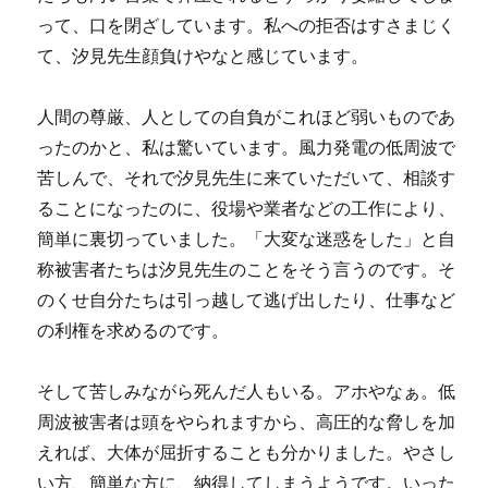
って、口を閉ざしています。私への拒否はすさまじく
て、汐見先生顔負けやなと感じています。
人間の尊厳、人としての自負がこれほど弱いものであ
ったのかと、私は驚いています。風力発電の低周波で
苦しんで、それで汐見先生に来ていただいて、相談す
ることになったのに、役場や業者などの工作により、
簡単に裏切っていました。「大変な迷惑をした」と自
称被害者たちは汐見先生のことをそう言うのです。そ
のくせ自分たちは引っ越して逃げ出したり、仕事など
の利権を求めるのです。
そして苦しみながら死んだ人もいる。アホやなぁ。低
周波被害者は頭をやられますから、高圧的な脅しを加
えれば、大体が屈折することも分かりました。やさし
い方、簡単な方に、納得してしまうようです。いった