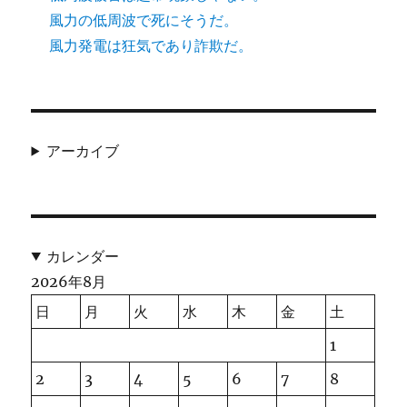
風力の低周波で死にそうだ。
風力発電は狂気であり詐欺だ。
アーカイブ
カレンダー
2026年8月
日
月
火
水
木
金
土
1
2
3
4
5
6
7
8