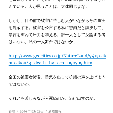
んでいる。人が思うことは、大体同じよな。
しかし、目の前で被害に苦しむ人がいながらその事実
を隠蔽する。被害を公言する私に懲罰だと議決して、
暴言を重ねて圧力を加える。誰一人として反論する者
はいない。私の一人舞台ではないか。
http://www.geocities.co.jp/NatureLand/9415/sik
ou/sikou43_death_by_eco_090709.htm
全国の被害者諸君。勇気を出して抗議の声を上げよう
ではないか。
それとも苦しみながら死ぬのか。逃げ出すのか。
投
投
カ
管理
2014年12月29日
新着情報