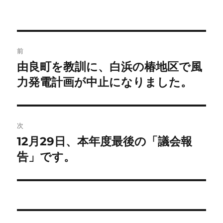
稿
稿
テ
者
日:
ゴ
リ
ー
投
前
稿
由良町を教訓に、白浜の椿地区で風
前
の
力発電計画が中止になりました。
ナ
投
ビ
稿:
ゲ
次
12月29日、本年度最後の「議会報
次
ー
の
告」です。
シ
投
稿:
ョ
ン