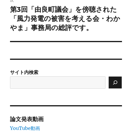
次
第3回「由良町議会」を傍聴された
次
ー
の
「風力発電の被害を考える会・わか
シ
投
やま」事務局の総評です。
稿:
ョ
ン
サイト内検索
論文発表動画
YouTube動画