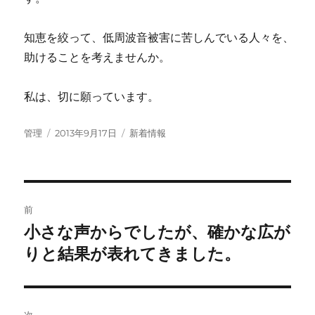
知恵を絞って、低周波音被害に苦しんでいる人々を、
助けることを考えませんか。
私は、切に願っています。
投
投
カ
管理
2013年9月17日
新着情報
稿
稿
テ
者
日:
ゴ
リ
ー
投
前
稿
小さな声からでしたが、確かな広が
前
の
りと結果が表れてきました。
ナ
投
ビ
稿:
ゲ