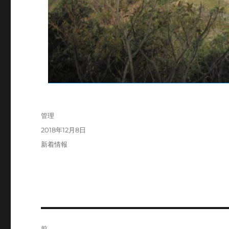
投
管理
稿
投
2018年12月8日
者
稿
カ
新着情報
日:
テ
ゴ
リ
ー
投
前