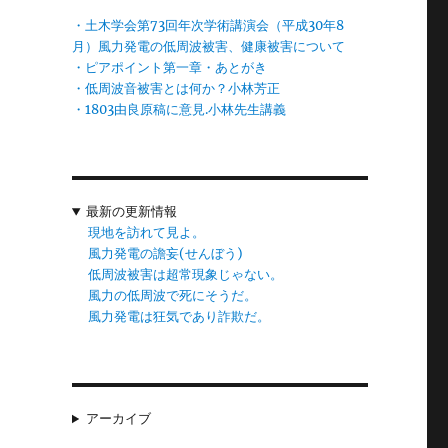
・土木学会第73回年次学術講演会（平成30年8
月）風力発電の低周波被害、健康被害について
・ピアポイント第一章・あとがき
・低周波音被害とは何か？小林芳正
し
・1803由良原稿に意見.小林先生講義
な
会
最新の更新情報
現地を訪れて見よ。
風力発電の譫妄(せんぼう)
低周波被害は超常現象じゃない。
風力の低周波で死にそうだ。
風力発電は狂気であり詐欺だ。
アーカイブ