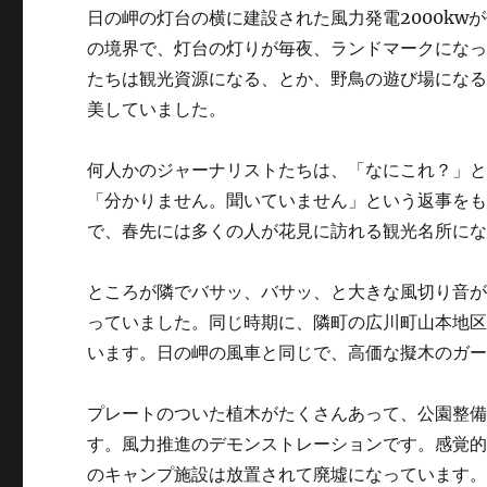
日の岬の灯台の横に建設された風力発電2000k
の境界で、灯台の灯りが毎夜、ランドマークになっ
たちは観光資源になる、とか、野鳥の遊び場にな
美していました。
何人かのジャーナリストたちは、「なにこれ？」
「分かりません。聞いていません」という返事を
で、春先には多くの人が花見に訪れる観光名所に
ところが隣でバサッ、バサッ、と大きな風切り音
っていました。同じ時期に、隣町の広川町山本地区
います。日の岬の風車と同じで、高価な擬木のガ
プレートのついた植木がたくさんあって、公園整
す。風力推進のデモンストレーションです。感覚
のキャンプ施設は放置されて廃墟になっています