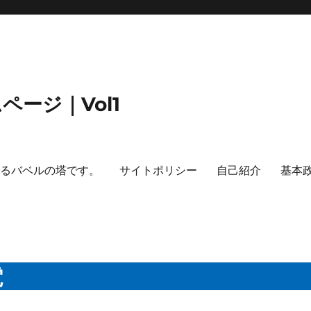
ージ｜Vol1
するバベルの塔です。
サイトポリシー
自己紹介
基本
電