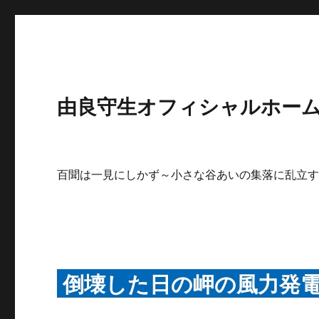
由良守生オフィシャルホームペ
百聞は一見にしかず～小さな谷あいの集落に乱立
倒壊した日の岬の風力発