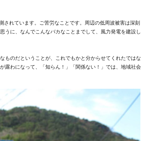
が観測されています。ご苦労なことです。周辺の低周波被害は深刻
が思うに、なんでこんなバカなことまでして、風力発電を建設
険なものだということが、これでもかと分からせてくれたでは
さが露わになって、「知らん！」「関係ない！」では、地域社