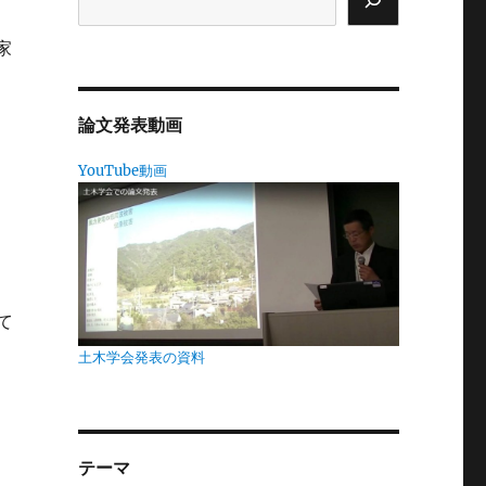
家
賛
論文発表動画
YouTube動画
な
て
土木学会発表の資料
ま
下
テーマ
挙