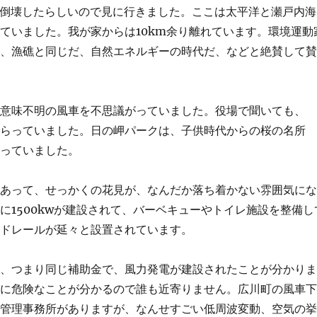
wが倒壊したらしいので見に行きました。ここは太平洋と瀬戸内海
ていました。我が家からは10km余り離れています。環境運動
る、漁礁と同じだ、自然エネルギーの時代だ、などと絶賛して
と意味不明の風車を不思議がっていました。役場で聞いても、
もらっていました。日の岬パークは、子供時代からの桜の名所
なっていました。
があって、せっかくの花見が、なんだか落ち着かない雰囲気に
に1500kwが建設されて、バーベキューやトイレ施設を整備し
ードレールが延々と設置されています。
備、つまり同じ補助金で、風力発電が建設されたことが分かり
的に危険なことが分かるので誰も近寄りません。広川町の風車
。管理事務所がありますが、なんせすごい低周波変動、空気の