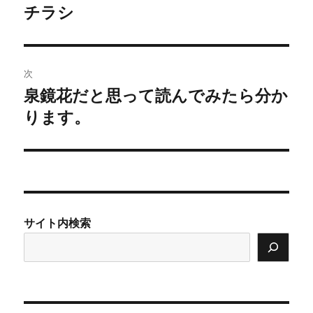
の
チラシ
ナ
投
ビ
稿:
ゲ
次
泉鏡花だと思って読んでみたら分か
次
ー
の
ります。
シ
投
稿:
ョ
ン
サイト内検索