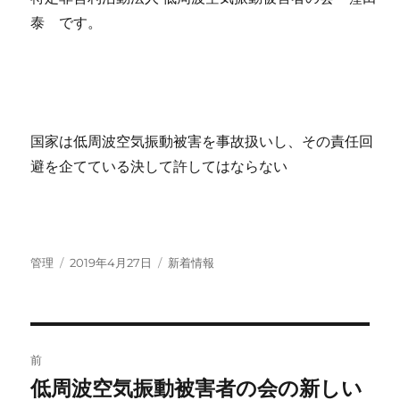
泰 です。
国家は低周波空気振動被害を事故扱いし、その責任回
避を企てている決して許してはならない
投
投
カ
管理
2019年4月27日
新着情報
稿
稿
テ
者
日:
ゴ
リ
ー
投
前
稿
低周波空気振動被害者の会の新しい
前