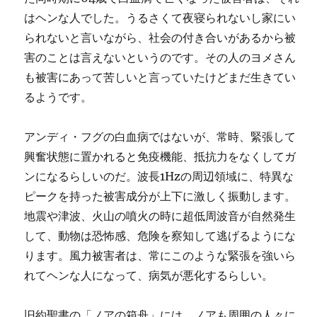
はヘンな人でした。うるさくて夜寝られないし家にい
られないと言いながら、社会の付き合いがあるから被
害のことは言えないというのです。その人のヨメさん
も被害にあって苦しいと言っていたけどまだ生きてい
るようです。
アンディ・フグの白血病ではないが、常時、緊張して
興奮状態に置かれると免疫機能、抵抗力をなくしてガ
ンになるらしいのだ。波長1Hzの周辺領域に、特異な
ピークを持った被害成分が上下に激しく振動します。
地震や津波、火山の噴火の時に超低周波音が自然発生
して、動物は恐怖感、危険を察知して逃げるようにな
ります。風力被害者は、常にこのような緊張を強いら
れてヘンな人になって、病気が悪化するらしい。
旧約聖書の「ノアの箱舟」には、ノアも周囲の人々に