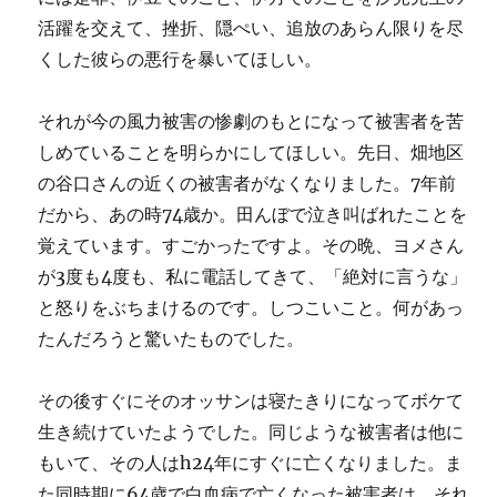
活躍を交えて、挫折、隠ぺい、追放のあらん限りを尽
くした彼らの悪行を暴いてほしい。
それが今の風力被害の惨劇のもとになって被害者を苦
しめていることを明らかにしてほしい。先日、畑地区
の谷口さんの近くの被害者がなくなりました。7年前
だから、あの時74歳か。田んぼで泣き叫ばれたことを
覚えています。すごかったですよ。その晩、ヨメさん
が3度も4度も、私に電話してきて、「絶対に言うな」
と怒りをぶちまけるのです。しつこいこと。何があっ
たんだろうと驚いたものでした。
その後すぐにそのオッサンは寝たきりになってボケて
生き続けていたようでした。同じような被害者は他に
もいて、その人はh24年にすぐに亡くなりました。ま
た同時期に64歳で白血病で亡くなった被害者は、それ