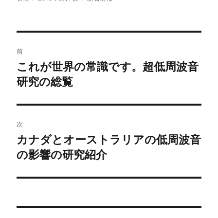
稿
稿
テ
者
日:
ゴ
リ
ー
投
前
稿
これが世界の常識です。超低周波音
前
の
研究の総覧
ナ
投
ビ
稿:
ゲ
次
カナダとオーストラリアの低周波音
次
ー
の
の影響の研究紹介
シ
投
稿:
ョ
ン