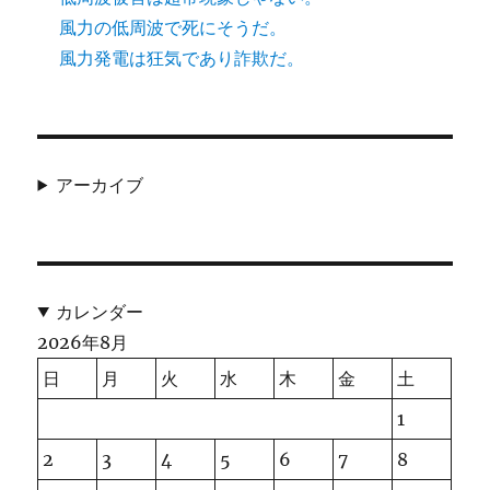
風力の低周波で死にそうだ。
風力発電は狂気であり詐欺だ。
アーカイブ
カレンダー
2026年8月
日
月
火
水
木
金
土
1
2
3
4
5
6
7
8