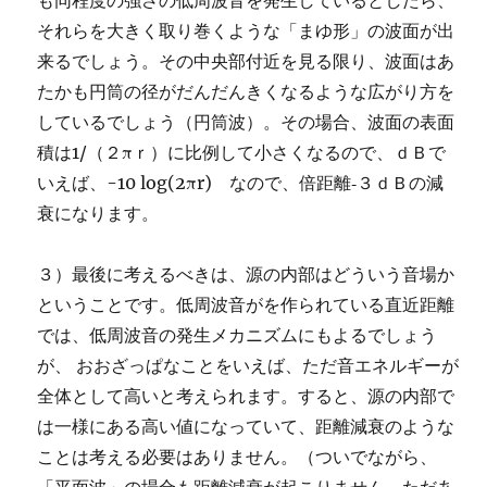
も同程度の強さの低周波音を発生しているとしたら、
それらを大きく取り巻くような「まゆ形」の波面が出
来るでしょう。その中央部付近を見る限り、波面はあ
たかも円筒の径がだんだんきくなるような広がり方を
しているでしょう（円筒波）。その場合、波面の表面
積は1/（２πｒ）に比例して小さくなるので、ｄＢで
いえば、-10 log(2πr) なので、倍距離‐３ｄＢの減
衰になります。
３）最後に考えるべきは、源の内部はどういう音場か
ということです。低周波音がを作られている直近距離
では、低周波音の発生メカニズムにもよるでしょう
が、 おおざっぱなことをいえば、ただ音エネルギーが
全体として高いと考えられます。すると、源の内部で
は一様にある高い値になっていて、距離減衰のような
ことは考える必要はありません。（ついでながら、