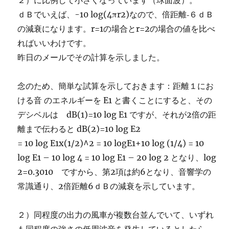
２）に比例して小さくなっています（球面波）。
ｄＢでいえば、-10 log(4πr2)なので、倍距離‐６ｄＢ
の減衰になります。r=1の場合とr=2の場合の値を比べ
ればいいわけです。
昨日のメールでその計算を示しました。
念のため、簡単な試算を示しておきます：距離１にお
ける音 のエネルギーを E1 と書くことにすると、その
デシベルは dB(1)=10 log E1 ですが、それが2倍の距
離まで伝わると dB(2)=10 log E2
= 10 log E1x(1/2)^2 = 10 logE1+10 log (1/4) = 10
log E1 – 10 log 4 = 10 log E1 – 20 log 2 となり、log
2=0.3010 ですから、第2項は約6となり、音響学の
常識通り、2倍距離6ｄＢの減衰を示しています。
２）同程度の出力の風車が複数台並んでいて、いずれ