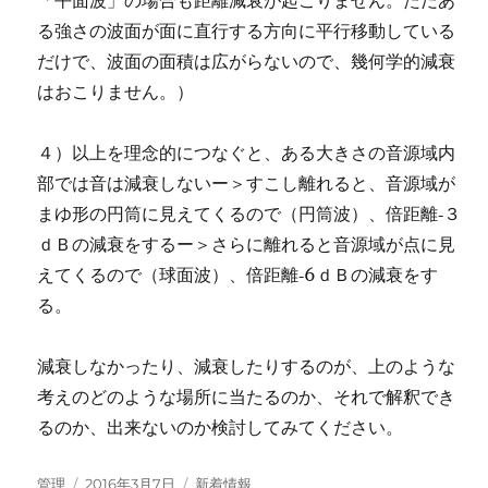
「平面波」の場合も距離減衰が起こりません。ただあ
る強さの波面が面に直行する方向に平行移動している
だけで、波面の面積は広がらないので、幾何学的減衰
はおこりません。）
４）以上を理念的につなぐと、ある大きさの音源域内
部では音は減衰しないー＞すこし離れると、音源域が
まゆ形の円筒に見えてくるので（円筒波）、倍距離‐３
ｄＢの減衰をするー＞さらに離れると音源域が点に見
えてくるので（球面波）、倍距離‐6ｄＢの減衰をす
る。
減衰しなかったり、減衰したりするのが、上のような
考えのどのような場所に当たるのか、それで解釈でき
るのか、出来ないのか検討してみてください。
投
投
カ
管理
2016年3月7日
新着情報