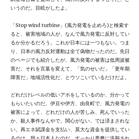
いうのだ。目眩がしたよ。
「Stop wind turbine」(風力発電を止めろ)と検索す
ると、被害地域の人が、なんで風力発電に反対してい
るか分かるだろう。これが日本には一つもない。つま
り、日本の風力反対運動は全て偽物だったのだ。先日
のページでも紹介したが、風力発電の被害は低周波被
害だ。それを言葉を変えて、「気のせいだ」「更年期
障害だ」地域活性化だ、とウソこいているだけだよ。
どれだけレベルの低いアホをしているのか、分かって
もらいたいのだ。伊豆や伊方、由良町で、風力発電の
被害によって、どれだけの人が苦しみ、死んでいった
か、殺人事件なんやで。関心がない、では済まされな
い。再エネ賦課金を支払い、莫大な資金を提供してい
るのは、我々日本人なのだ。すっかり悪魔に洗脳され