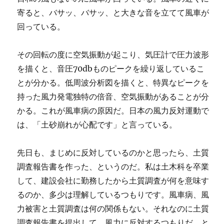
寄ると、バサッ、バサッ、と大きな音を立てて風車が
回っている。
その回転の度に空気振動が起こり、気圧計で圧力波形
を描くと、音圧70dbものピークを繰り返しているこ
とが分かる。低周波分析図を描くと、特異なピークを
持った風力発電独特の倍音、空気振動があることが分
かる。これが風車病の原因だ。日本の風力反対運動で
は、「土砂崩れが心配です」と言っている。
先日も、まじめに反対しているのかと思ったら、土質
調査報告書を作った、というのだ。私は土木科を卒業
して、建設会社に勤務したから土質調査が何を意味す
るのか、多少は理解しているつもりです。風車病、風
力被害と土質調査は何の関係もない。それなのに土質
調査報告書を提出して、風力に反対するつもりだ、と