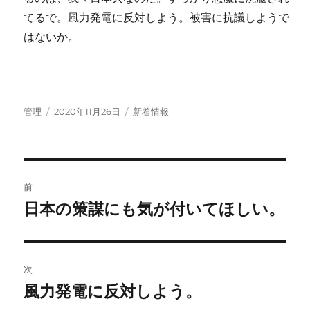
てるで。風力発電に反対しよう。被害に抗議しようで
はないか。
投
投
カ
管理
2020年11月26日
新着情報
稿
稿
テ
者
日:
ゴ
リ
ー
投
前
稿
日本の策謀にも気が付いてほしい。
前
の
ナ
投
ビ
稿:
次
ゲ
風力発電に反対しよう。
次
の