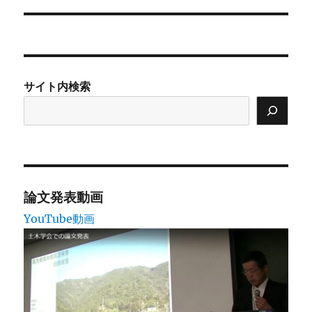
ー
投
シ
稿:
ョ
サイト内検索
ン
論文発表動画
YouTube動画