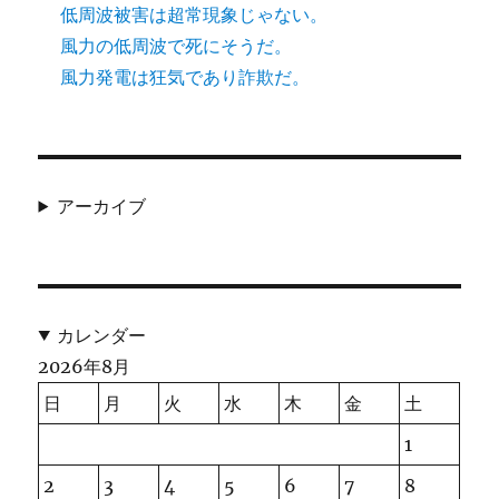
低周波被害は超常現象じゃない。
風力の低周波で死にそうだ。
風力発電は狂気であり詐欺だ。
アーカイブ
カレンダー
2026年8月
日
月
火
水
木
金
土
1
2
3
4
5
6
7
8