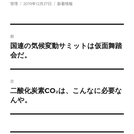
投
投
カ
管理
2019年12月27日
新着情報
稿
稿
テ
者
日:
ゴ
リ
ー
投
前
稿
国連の気候変動サミットは仮面舞踏
前
の
会だ。
ナ
投
ビ
稿:
ゲ
次
二酸化炭素CO₂は、こんなに必要な
次
ー
の
んや。
シ
投
稿:
ョ
ン